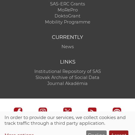
SAS-ERC Grants
MoRePro
DoktoGrant
Mobility Programme
CURRENTLY
News
LINKS
Institutional Repository of SAS
Slovak Archive of Social Data
Journal Akadémia
In order to provide our services, we collect cookies and
track traffic through a third party application.
Technical support:
CO SAS - Computing Centre of SAS