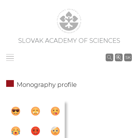
SLOVAK ACADEMY OF SCIENCES
S
SK
e
a
r
Monography profile
c
h
i
n
S
A
S