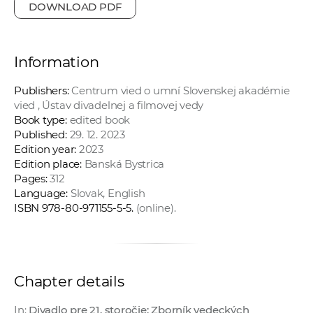
DOWNLOAD PDF
Information
Publishers:
Centrum vied o umní Slovenskej akadémie
vied , Ústav divadelnej a filmovej vedy
Book type:
edited book
Published:
29. 12. 2023
Edition year:
2023
Edition place:
Banská Bystrica
Pages:
312
Language:
Slovak, English
ISBN 978-80-971155-5-5.
(online).
Chapter details
In:
Divadlo pre 21. storočie: Zborník vedeckých