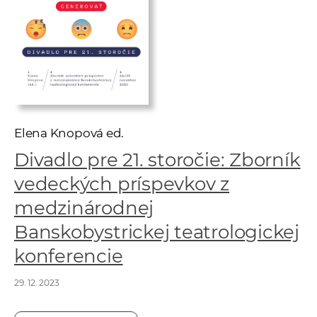
w
o
r
k
e
r
s
Elena Knopová ed.
Divadlo pre 21. storočie: Zborník
vedeckých príspevkov z
medzinárodnej
Banskobystrickej teatrologickej
konferencie
29. 12. 2023