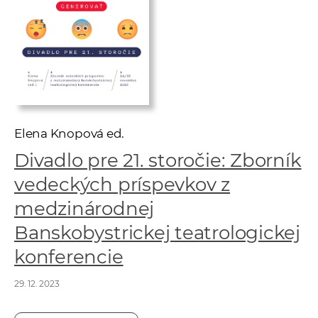
w
o
r
k
e
r
s
Elena Knopová ed.
Divadlo pre 21. storočie: Zborník
vedeckých príspevkov z
medzinárodnej
Banskobystrickej teatrologickej
konferencie
29. 12. 2023