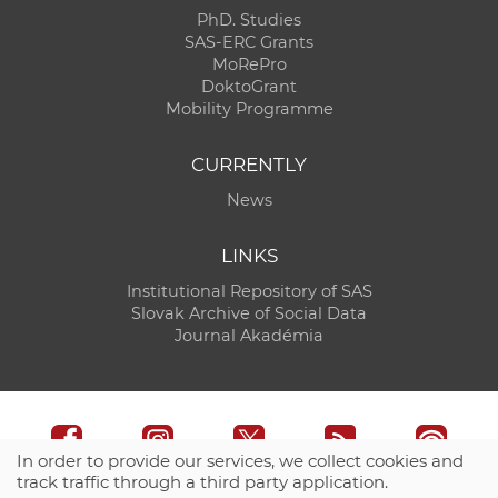
PhD. Studies
SAS-ERC Grants
MoRePro
DoktoGrant
Mobility Programme
CURRENTLY
News
LINKS
Institutional Repository of SAS
Slovak Archive of Social Data
Journal Akadémia
In order to provide our services, we collect cookies and
track traffic through a third party application.