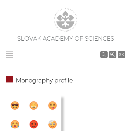
SLOVAK ACADEMY OF SCIENCES
S
SK
e
a
r
Monography profile
c
h
i
n
S
A
S