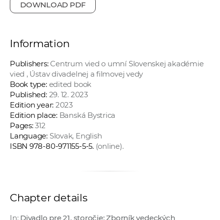
DOWNLOAD PDF
Information
Publishers:
Centrum vied o umní Slovenskej akadémie
vied , Ústav divadelnej a filmovej vedy
Book type:
edited book
Published:
29. 12. 2023
Edition year:
2023
Edition place:
Banská Bystrica
Pages:
312
Language:
Slovak, English
ISBN 978-80-971155-5-5.
(online).
Chapter details
In:
Divadlo pre 21. storočie: Zborník vedeckých