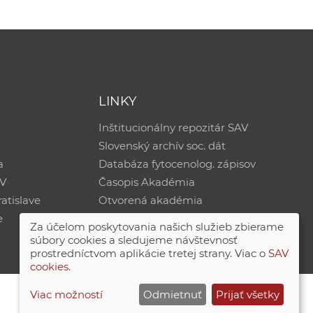
LINKY
Inštitucionálny repozitár SAV
Slovenský archív soc. dát
a
Databáza fytocenolog. zápisov
AV
Časopis Akadémia
atislave
Otvorená akadémia
e
Za účelom poskytovania našich služieb zbierame
súbory cookies a sledujeme návštevnosť
prostredníctvom aplikácie tretej strany. Viac o
SAV
cookies
.
Viac možností
Odmietnuť
Prijať všetky