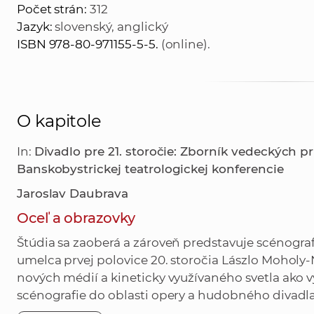
Počet strán:
312
Jazyk:
slovenský, anglický
ISBN 978-80-971155-5-5.
(online).
O kapitole
In:
Divadlo pre 21. storočie: Zborník vedeckých 
Banskobystrickej teatrologickej konferencie
Jaroslav Daubrava
Oceľ a obrazovky
Štúdia sa zaoberá a zároveň predstavuje scénog
umelca prvej polovice 20. storočia Lászlo Moholy-N
nových médií a kineticky využívaného svetla ako
scénografie do oblasti opery a hudobného divadla