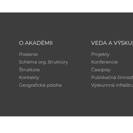
O AKADÉMII
VEDA A VÝSK
Poslanie
Projekty
Schéma org. štruktúry
Konferencie
Štruktúra
Časopisy
Kontakty
Publikačná činnos
Geografická poloha
Výskumná infraštr