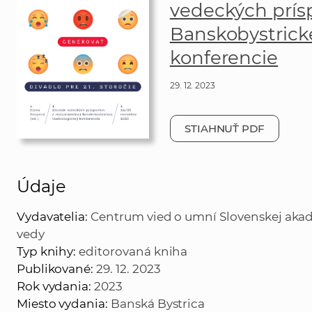
vedeckých prís
Banskobystricke
konferencie
29. 12. 2023
STIAHNUŤ PDF
Údaje
Vydavatelia:
Centrum vied o umní Slovenskej akadé
vedy
Typ knihy:
editorovaná kniha
Publikované:
29. 12. 2023
Rok vydania:
2023
Miesto vydania:
Banská Bystrica