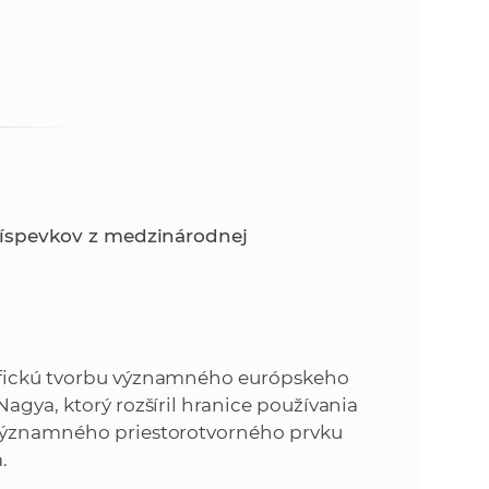
k
o
n
c
h
k
S
A
a
V
c
príspevkov z medzinárodnej
h
S
A
rafickú tvorbu významného európskeho
agya, ktorý rozšíril hranice používania
V
 významného priestorotvorného prvku
.