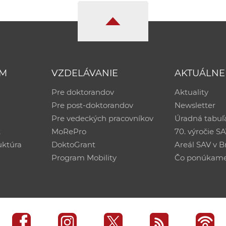
UM
VZDELÁVANIE
AKTUÁLNE
Pre doktorandov
Aktuality
Pre post-doktorandov
Newsletter
Pre vedeckých pracovníkov
Úradná tabuľ
ť
MoRePro
70. výročie S
uktúra
DoktoGrant
Areál SAV v Br
Program Mobility
Čo ponúkam