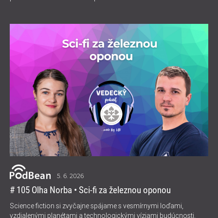
5. 6. 2026
# 105 Olha Norba • Sci-fi za železnou oponou
Science fiction si zvyčajne spájame s vesmírnymi loďami,
vzdialenými planétami a technologickými víziami budúcnosti.