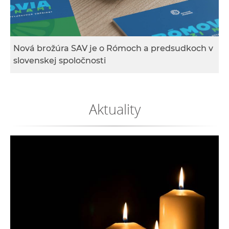
e
v
p
r
Nová brožúra SAV je o Rómoch a predsudkoch v
a
slovenskej spoločnosti
c
o
v
Aktuality
n
í
č
k
a
c
h
a
p
r