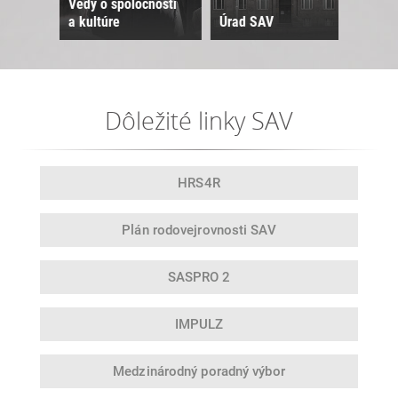
Vedy o spoločnosti
a kultúre
Úrad SAV
Sne
Dôležité linky SAV
HRS4R
Plán rodovej
rovnosti SAV
SASPRO 2
IMPULZ
Medzinárodný
poradný výbor