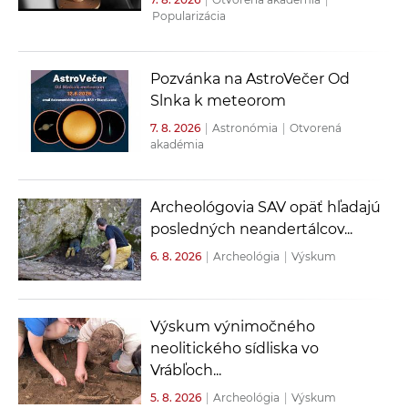
Popularizácia
Pozvánka na AstroVečer Od
Slnka k meteorom
7. 8. 2026
|
Astronómia
|
Otvorená
akadémia
Archeológovia SAV opäť hľadajú
posledných neandertálcov...
6. 8. 2026
|
Archeológia
|
Výskum
Výskum výnimočného
neolitického sídliska vo
Vrábľoch...
5. 8. 2026
|
Archeológia
|
Výskum