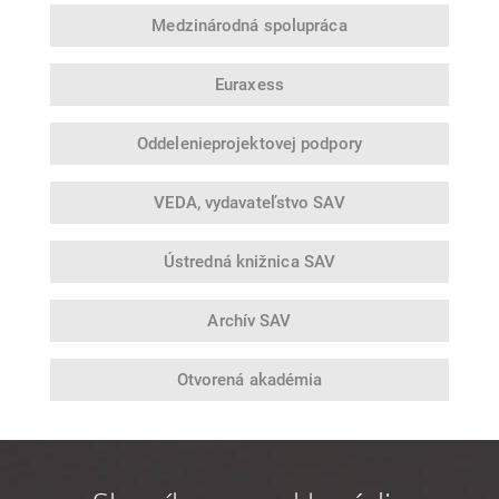
Medzinárodná
spolupráca
Euraxess
Oddelenie
projektovej podpory
VEDA,
vydavateľstvo SAV
Ústredná
knižnica SAV
Archív SAV
Otvorená
akadémia