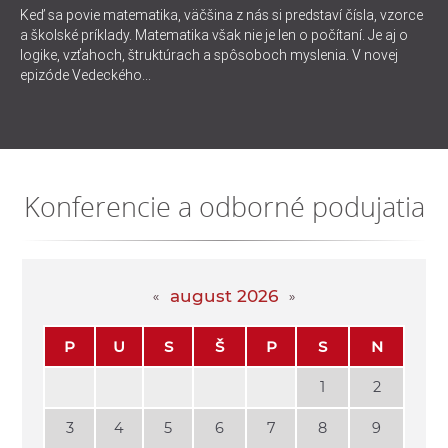
Keď sa povie matematika, väčšina z nás si predstaví čísla, vzorce
a školské príklady. Matematika však nie je len o počítaní. Je aj o
logike, vzťahoch, štruktúrach a spôsoboch myslenia. V novej
epizóde Vedeckého...
Konferencie a odborné podujatia
august 2026
P
U
S
Š
P
S
N
1
2
3
4
5
6
7
8
9