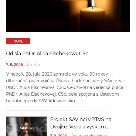
a
c
o
v
n
NOVÉ
í
k
Odišla PhDr. Alica Elscheková, CSc.
o
7. 8. 2026
|
Úmrtie
c
h
V nedeľu 26. júla 2026 zomrela vo veku 95 rokov
S
dlhoročná pracovníčka Ústavu hudobnej vedy SAV, v. v. i.,
PhDr. Alica Elscheková, CSc. Celoživotná vedecká práca
A
PhDr. Alice Elschekovej, CSc. bola spojená s Ústavom
V
hudobnej vedy SAV, kde viac ako...
Projekt SAVinci v RTVS na
Dvojke: Veda a výskum...
7. 8. 2026
|
Otvorená akadémia
|