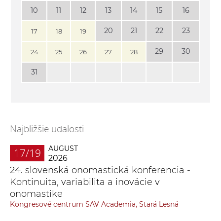
10
11
12
13
14
15
16
20
21
22
23
17
18
19
29
30
24
25
26
27
28
31
Najbližšie udalosti
AUGUST
17/19
2026
24. slovenská onomastická konferencia -
Kontinuita, variabilita a inovácie v
onomastike
Kongresové centrum SAV Academia, Stará Lesná