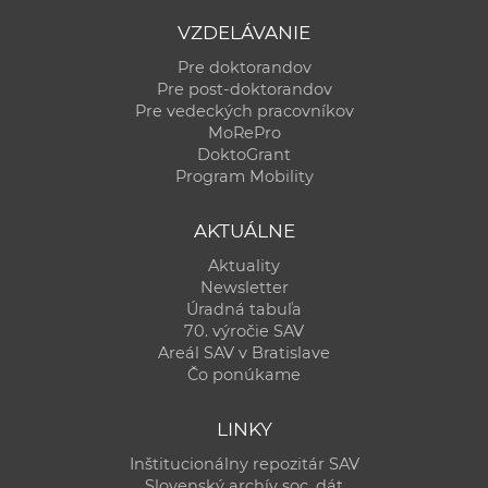
VZDELÁVANIE
Pre doktorandov
Pre post-doktorandov
Pre vedeckých pracovníkov
MoRePro
DoktoGrant
Program Mobility
AKTUÁLNE
Aktuality
Newsletter
Úradná tabuľa
70. výročie SAV
Areál SAV v Bratislave
Čo ponúkame
LINKY
Inštitucionálny repozitár SAV
Slovenský archív soc. dát