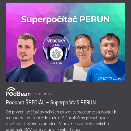
19. 6. 2026
Podcast ŠPECIÁL – Superpočítač PERUN
Od prvých počítačov veľkých ako miestnosť sme sa dostali k
technológiám, ktoré dokážu riešiť problémy presahujúce
možnosti bežných zariadení. V novej epizóde Vedeckého
podcastu SAV sme v štúdiu privítali Luciu...