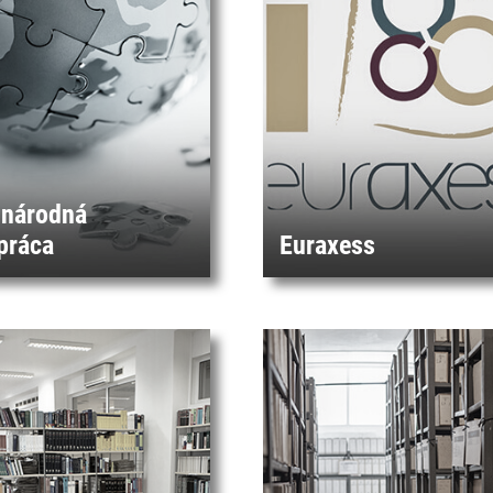
národná
práca
Euraxess