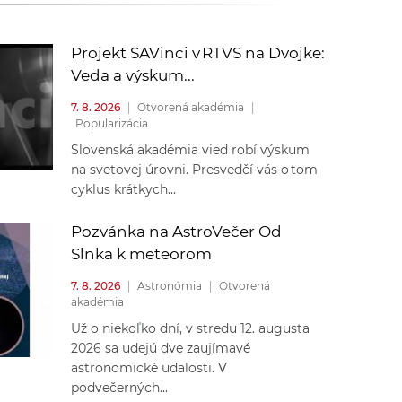
k
o
n
c
Projekt SAVinci v RTVS na Dvojke:
h
Veda a výskum...
k
S
7. 8. 2026
|
Otvorená akadémia
|
A
Popularizácia
a
V
Slovenská akadémia vied robí výskum
na svetovej úrovni. Presvedčí vás o tom
c
cyklus krátkych...
h
Pozvánka na AstroVečer Od
Slnka k meteorom
S
7. 8. 2026
|
Astronómia
|
Otvorená
akadémia
A
Už o niekoľko dní, v stredu 12. augusta
2026 sa udejú dve zaujímavé
V
astronomické udalosti. V
podvečerných...