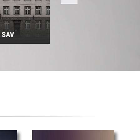
m SAV
Predsedníctvo SAV