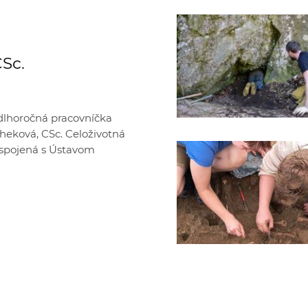
CSc.
 dlhoročná pracovníčka
scheková, CSc. Celoživotná
a spojená s Ústavom