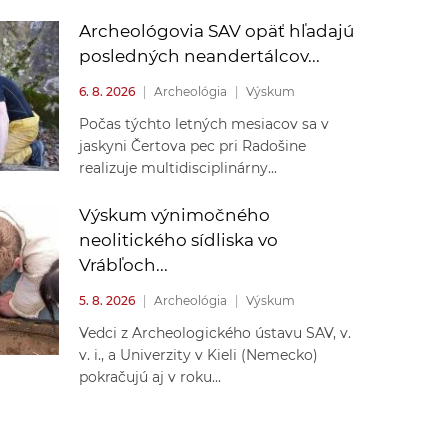
Archeológovia SAV opäť hľadajú
posledných neandertálcov...
6. 8. 2026
|
Archeológia
|
Výskum
Počas týchto letných mesiacov sa v
jaskyni Čertova pec pri Radošine
realizuje multidisciplinárny...
Výskum výnimočného
neolitického sídliska vo
Vrábľoch...
5. 8. 2026
|
Archeológia
|
Výskum
Vedci z Archeologického ústavu SAV, v.
v. i., a Univerzity v Kieli (Nemecko)
pokračujú aj v roku...