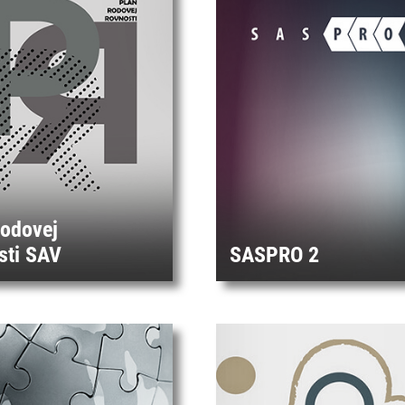
rodovej
sti SAV
SASPRO 2