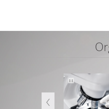
Or
❚❚