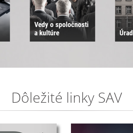
ti
Úrad SAV
Sne
Dôležité linky SAV