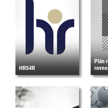
Plán 
HRS4R
rovno