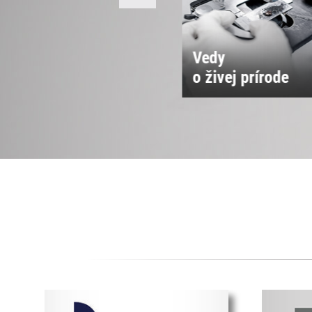
Vedy
Vedy o spoločnos
 živej prírode
a kultúre