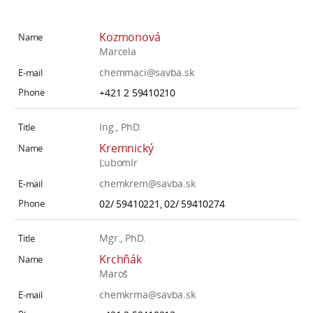
Kozmonová
Marcela
chemmaci@savba.sk
+421 2 59410210
Ing., PhD.
Kremnický
Ľubomír
chemkrem@savba.sk
02/ 59410221, 02/ 59410274
Mgr., PhD.
Krchňák
Maroš
chemkrma@savba.sk