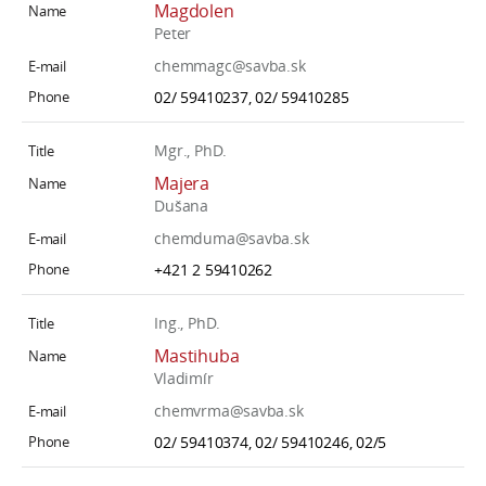
Magdolen
Peter
chemmagc@savba.sk
02/ 59410237, 02/ 59410285
Mgr., PhD.
Majera
Dušana
chemduma@savba.sk
+421 2 59410262
Ing., PhD.
Mastihuba
Vladimír
chemvrma@savba.sk
02/ 59410374, 02/ 59410246, 02/5