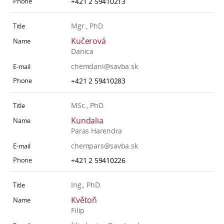
+421 2 59410213
Mgr., PhD.
Kučerová
Danica
chemdani@savba.sk
+421 2 59410283
MSc., PhD.
Kundalia
Paras Harendra
chempars@savba.sk
+421 2 59410226
Ing., PhD.
Květoň
Filip