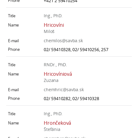
+421 2 59410254
Ing., PhD.
Hricovíni
Miloš
chemilos@savba.sk
02/ 59410328, 02/ 59410256, 257
RNDr., PhD.
Hricovíniová
Zuzana
chemhric@savba.sk
02/ 59410282, 02/ 59410328
Ing., PhD.
Hrončeková
Štefánia