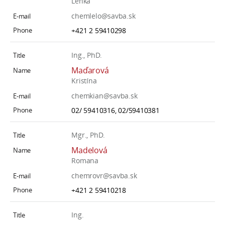
Lenka
chemlelo@savba.sk
+421 2 59410298
Ing., PhD.
Maďarová
Kristína
chemkian@savba.sk
02/ 59410316, 02/59410381
Mgr., PhD.
Madelová
Romana
chemrovr@savba.sk
+421 2 59410218
Ing.