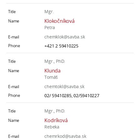
Mgr.
Klokočníková
Petra
chemklok@savba.sk
+421 2 59410225
Mgr., PhD.
Klunda
Tomáš
chemtokl@savba.sk
02/ 59410285, 02/59410227
Mgr., PhD.
Kodríková
Rebeka
chemrkod@savba.sk