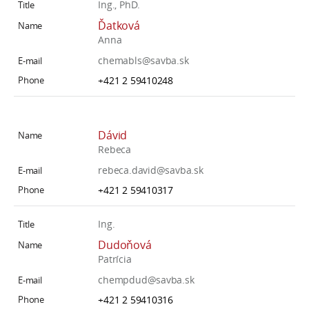
Ing., PhD.
Ďatková
Anna
chemabls@savba.sk
+421 2 59410248
Dávid
Rebeca
rebeca.david@savba.sk
+421 2 59410317
Ing.
Dudoňová
Patrícia
chempdud@savba.sk
+421 2 59410316