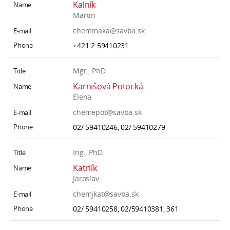
Kalník
Martin
chemmaka@savba.sk
+421 2 59410231
Mgr., PhD.
Karnišová Potocká
Elena
chemepot@savba.sk
02/ 59410246, 02/ 59410279
Ing., PhD.
Katrlík
Jaroslav
chemjkat@savba.sk
02/ 59410258, 02/59410381, 361