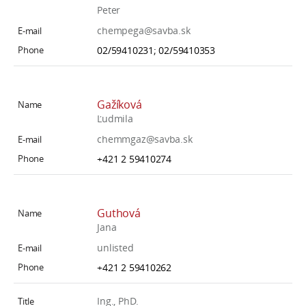
Peter
chempega@savba.sk
02/59410231; 02/59410353
Gažíková
Ľudmila
chemmgaz@savba.sk
+421 2 59410274
Guthová
Jana
unlisted
+421 2 59410262
Ing., PhD.