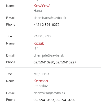
Kováčová
Hana
chemhans@savba.sk
+421 2 59410272
RNDr., PhD.
Kozák
Ján
chemjale@savba.sk
02/ 59410280, 02/ 59410227
Mgr., PhD.
Kozmon
Stanislav
chemsksa@savba.sk
02/ 59410323, 02/59410200