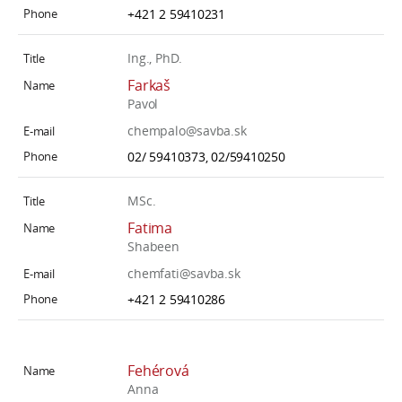
+421 2 59410231
Ing., PhD.
Farkaš
Pavol
chempalo@savba.sk
02/ 59410373, 02/59410250
MSc.
Fatima
Shabeen
chemfati@savba.sk
+421 2 59410286
Fehérová
Anna