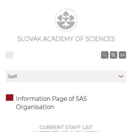
SLOVAK ACADEMY OF SCIENCES
S
SK
e
a
r
c
h
Information Page of SAS
i
Organisation
n
S
A
CURRENT STAFF LIST
S