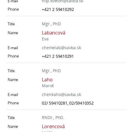
filip.kveton@savba.sk
+421 2 59410292
Mgr., PhD.
Labancová
Eva
chemelab@savba.sk
+421 2 59410291
Mgr., PhD.
Laho
Maroš
chemlaho@savba.sk
02/ 59410281, 02/59410352
RNDr., PhD.
Lorencová