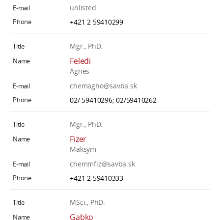
unlisted
+421 2 59410299
Mgr., PhD.
Feledi
Ágnes
chemagho@savba.sk
02/ 59410296; 02/59410262
Mgr., PhD.
Fizer
Maksym
chemmfiz@savba.sk
+421 2 59410333
MSci., PhD.
Gabko