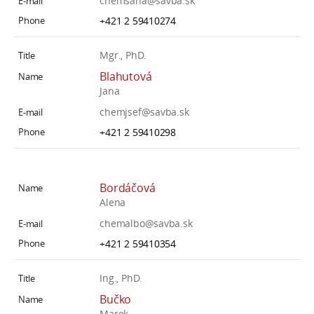
chemsaha@savba.sk
+421 2 59410274
Mgr., PhD.
Blahutová
Jana
chemjsef@savba.sk
+421 2 59410298
Bordáčová
Alena
chemalbo@savba.sk
+421 2 59410354
Ing., PhD.
Bučko
Marek