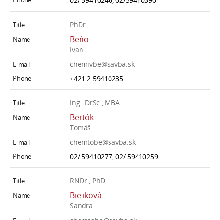
02/ 59410246, 02/59410390
PhDr.
Beňo
Ivan
chemivbe@savba.sk
+421 2 59410235
Ing., DrSc., MBA
Bertók
Tomáš
chemtobe@savba.sk
02/ 59410277, 02/ 59410259
RNDr., PhD.
Bieliková
Sandra