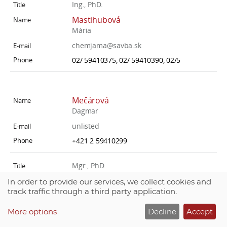
Ing., PhD.
Mastihubová
Mária
chemjama@savba.sk
02/ 59410375, 02/ 59410390, 02/5
Mečárová
Dagmar
unlisted
+421 2 59410299
Mgr., PhD.
Mečárová
In order to provide our services, we collect cookies and
track traffic through a third party application.
Jana
chemvala@savba.sk
More options
Decline
Accept
+421 2 59410218