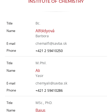
INSTITUTE OF CHEMISTRY
w
o
r
k
Bc.
e
Alföldyová
r
Barbora
s
chemalfi@savba.sk
+421 2 59410250
M.Phil.
Ali
Yasir
chemyali@savba.sk
+421 2 59410286
MSc., PhD.
Bajus