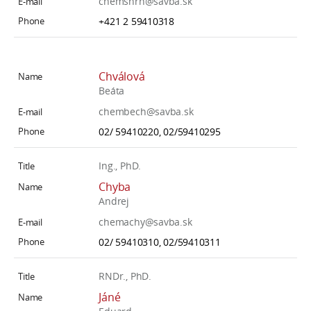
chemshrn@savba.sk
+421 2 59410318
Chválová
Beáta
chembech@savba.sk
02/ 59410220, 02/59410295
Ing., PhD.
Chyba
Andrej
chemachy@savba.sk
02/ 59410310, 02/59410311
RNDr., PhD.
Jáné