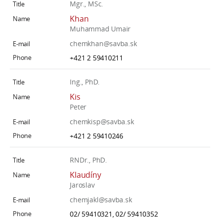
Mgr., MSc.
Khan
Muhammad Umair
chemkhan@savba.sk
+421 2 59410211
Ing., PhD.
Kis
Peter
chemkisp@savba.sk
+421 2 59410246
RNDr., PhD.
Klaudíny
Jaroslav
chemjakl@savba.sk
02/ 59410321, 02/ 59410352