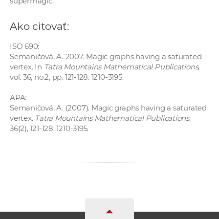
supermagic.
a
c
Ako citovať:
o
v
ISO 690:
n
Semaničová, A. 2007. Magic graphs having a saturated
vertex. In
Tatra Mountains Mathematical Publications
,
í
vol. 36, no.2, pp. 121-128. 1210-3195.
k
o
APA:
c
Semaničová, A. (2007). Magic graphs having a saturated
h
vertex.
Tatra Mountains Mathematical Publications
,
36(2), 121-128. 1210-3195.
S
A
V