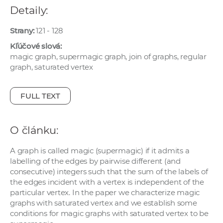
e
Detaily:
v
Strany:
121 - 128
p
r
Kľúčové slová:
a
magic graph, supermagic graph, join of graphs, regular
graph, saturated vertex
c
o
v
FULL TEXT
n
í
O článku:
č
k
A graph is called magic (supermagic) if it admits a
a
labelling of the edges by pairwise different (and
c
consecutive) integers such that the sum of the labels of
h
the edges incident with a vertex is independent of the
particular vertex. In the paper we characterize magic
a
graphs with saturated vertex and we establish some
p
conditions for magic graphs with saturated vertex to be
r