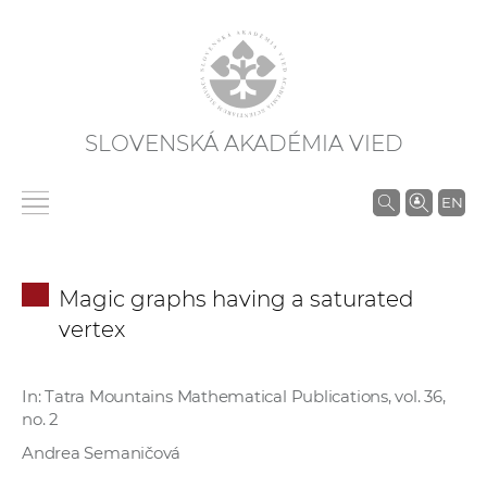
SLOVENSKÁ AKADÉMIA VIED
V
EN
y
h
ľ
Magic graphs having a saturated
a
vertex
d
á
v
In: Tatra Mountains Mathematical Publications, vol. 36,
no. 2
a
n
Andrea Semaničová
i