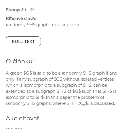
e
Strany:
29 - 37
v
p
Kľúčové slová:
randomly $H$ graph, regular graph
r
a
c
FULL TEXT
o
v
O článku:
n
í
A graph $G$ is said to be a randomly $H$ graph if and
č
only if any subgraph of $G$ without isolated vertices,
k
which is isomorphic to a subgraph of $H$, can be
a
extended to a subgraph $H
$ of $G$ such that $H
$ is
1
1
isomorphic to $H$. In this paper the problem of
c
randomly $H$ graphs, where $H = 2C
$, is discussed.
h
n
a
Ako citovať:
p
r