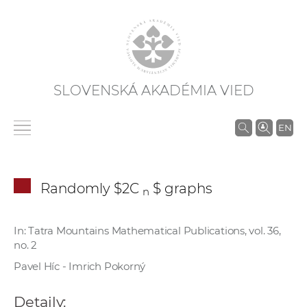
SLOVENSKÁ AKADÉMIA VIED
V
EN
y
h
ľ
Randomly $2C
$ graphs
n
a
d
á
In: Tatra Mountains Mathematical Publications, vol. 36,
no. 2
v
a
Pavel Híc - Imrich Pokorný
n
i
Detaily: