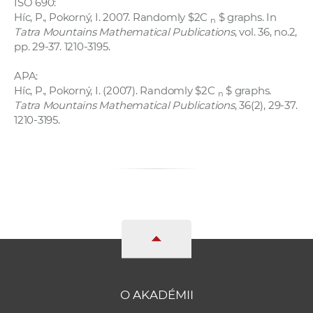
ISO 690:
a
Híc, P., Pokorný, I. 2007. Randomly $2C
$ graphs. In
n
c
Tatra Mountains Mathematical Publications
, vol. 36, no.2,
o
pp. 29-37. 1210-3195.
v
APA:
n
Híc, P., Pokorný, I. (2007). Randomly $2C
$ graphs.
n
í
Tatra Mountains Mathematical Publications
, 36(2), 29-37.
k
1210-3195.
o
c
h
S
A
V
O AKADÉMII