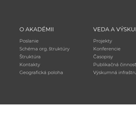
O AKADÉMII
VEDA A VÝSK
Poslanie
Projekty
Schéma org. štruktúry
Konferencie
Štruktúra
Časopisy
Kontakty
Publikačná činnos
Geografická poloha
Výskumná infraštr