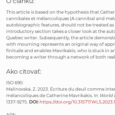
O článku:
This article is based on the hypothesis that Cathe
cannibales et mélancoliques (A cannibal and mel
autobiographic features, should not be treated as
introductory section takes a closer look at the aut
Quebec writer. Subsequently, the article demonst
with mourning represents an original way of appr
finitude and enables Mavrikakis, who is stuck in an 
becoming a writer through a network of both real
Ako citovať:
ISO 690:
Malinovská, Z. 2023. Écriture du deuil comme inter
mélancoliques de Catherine Mavrikakis. In
World L
1337-9275.
DOI:
https://doi.org/10.31577/WLS.2023.1
APA: