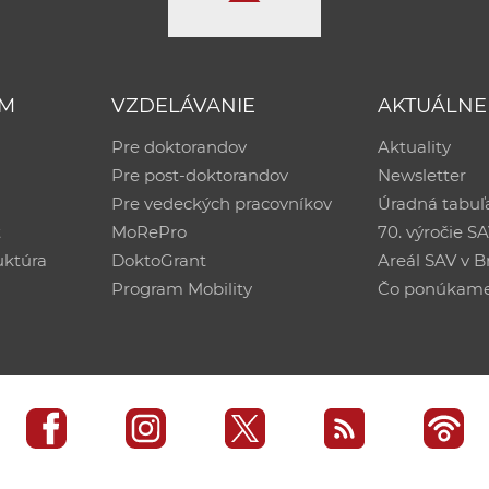
UM
VZDELÁVANIE
AKTUÁLNE
Pre doktorandov
Aktuality
Pre post-doktorandov
Newsletter
Pre vedeckých pracovníkov
Úradná tabuľ
ť
MoRePro
70. výročie S
uktúra
DoktoGrant
Areál SAV v Br
Program Mobility
Čo ponúkam