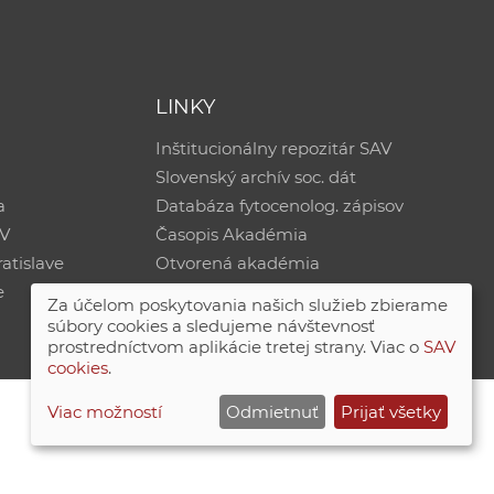
LINKY
Inštitucionálny repozitár SAV
Slovenský archív soc. dát
a
Databáza fytocenolog. zápisov
AV
Časopis Akadémia
atislave
Otvorená akadémia
e
Za účelom poskytovania našich služieb zbierame
súbory cookies a sledujeme návštevnosť
prostredníctvom aplikácie tretej strany. Viac o
SAV
cookies
.
Viac možností
Odmietnuť
Prijať všetky