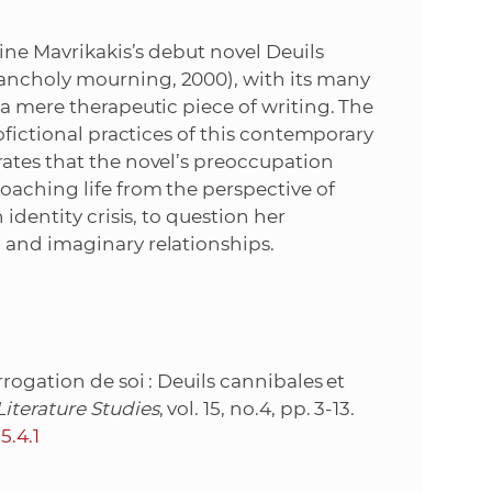
k
o
n
rine Mavrikakis’s debut novel Deuils
c
ancholy mourning, 2000), with its many
h
k
 a mere therapeutic piece of writing. The
S
ofictional practices of this contemporary
A
a
rates that the novel’s preoccupation
V
oaching life from the perspective of
c
identity crisis, to question her
 and imaginary relationships.
h
S
A
rogation de soi : Deuils cannibales et
iterature Studies
, vol. 15, no.4, pp. 3-13.
V
5.4.1