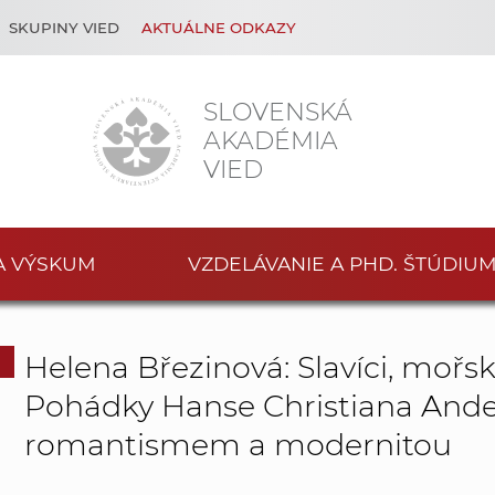
SKUPINY VIED
AKTUÁLNE ODKAZY
SLOVENSKÁ
AKADÉMIA
VIED
A VÝSKUM
VZDELÁVANIE A PHD. ŠTÚDIU
Helena Březinová: Slavíci, mořské
Pohádky Hanse Christiana Ande
romantismem a modernitou