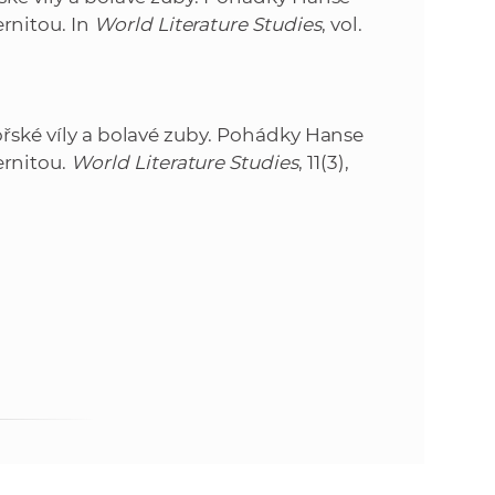
k
rnitou. In
World Literature Studies
, vol.
o
n
c
h
k
S
ořské víly a bolavé zuby. Pohádky Hanse
A
a
rnitou.
World Literature Studies
, 11(3),
V
c
h
S
A
V