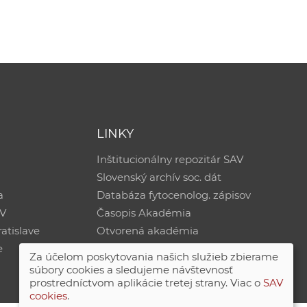
LINKY
Inštitucionálny repozitár SAV
Slovenský archív soc. dát
a
Databáza fytocenolog. zápisov
AV
Časopis Akadémia
atislave
Otvorená akadémia
e
Za účelom poskytovania našich služieb zbierame
súbory cookies a sledujeme návštevnosť
prostredníctvom aplikácie tretej strany. Viac o
SAV
cookies
.