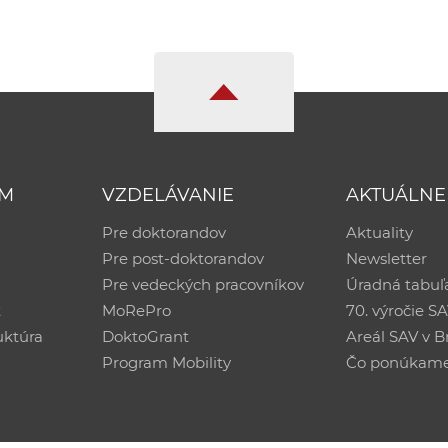
UM
VZDELÁVANIE
AKTUÁLNE
Pre doktorandov
Aktuality
Pre post-doktorandov
Newsletter
Pre vedeckých pracovníkov
Úradná tabuľ
ť
MoRePro
70. výročie S
uktúra
DoktoGrant
Areál SAV v Br
Program Mobility
Čo ponúkam