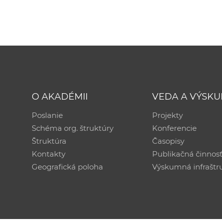
O AKADÉMII
VEDA A VÝSK
Poslanie
Projekty
Schéma org. štruktúry
Konferencie
Štruktúra
Časopisy
Kontakty
Publikačná činnos
Geografická poloha
Výskumná infraštr