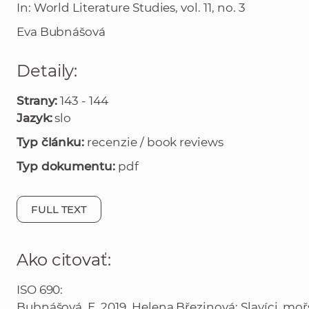
In: World Literature Studies, vol. 11, no. 3
Eva Bubnášová
Detaily:
Strany:
143 - 144
Jazyk:
slo
Typ článku:
recenzie / book reviews
Typ dokumentu:
pdf
FULL TEXT
Ako citovať:
ISO 690:
Bubnášová, E. 2019. Helena Březinová: Slavíci, mo