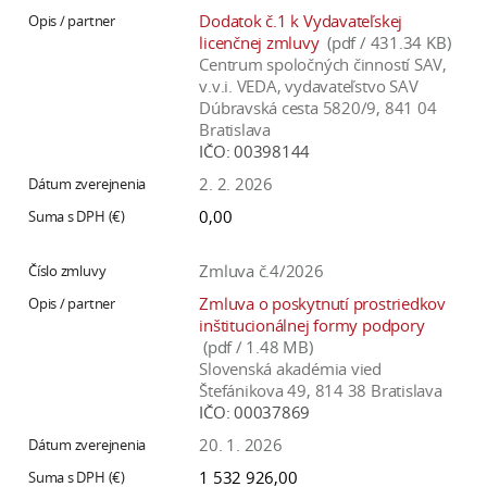
Dodatok č.1 k Vydavateľskej
licenčnej zmluvy
(pdf / 431.34 KB)
Centrum spoločných činností SAV,
v.v.i. VEDA, vydavateľstvo SAV
Dúbravská cesta 5820/9, 841 04
Bratislava
IČO:
00398144
2. 2. 2026
0,00
Zmluva č.4/2026
Zmluva o poskytnutí prostriedkov
inštitucionálnej formy podpory
(pdf / 1.48 MB)
Slovenská akadémia vied
Štefánikova 49, 814 38 Bratislava
IČO:
00037869
20. 1. 2026
1 532 926,00