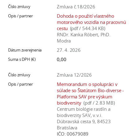
Zmluva č.18/2026
Dohoda o použití vlastného
motorového vozidla na pracovnú
cestu
(pdf / 544.34 KB)
RNDr. Kanka Róbert, PhD.
Modra
27. 4. 2026
0,00
Zmluva 12/2026
Memorandum o spolupráci v
súlade so Štatútom Bio-diverse -
Platforma SAV pre výskum
biodiversity
(pdf / 2.83 MB)
Centrum biológie rastlín a
biodiverzity SAV, v.v.i.
Dúbravská cesta 9, 84523
Bratislava
IČO:
00679089