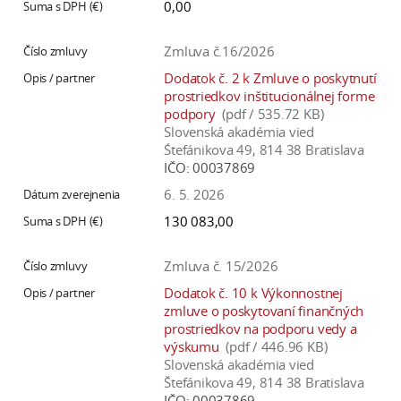
0,00
a
c
Zmluva č.16/2026
o
Dodatok č. 2 k Zmluve o poskytnutí
v
prostriedkov inštitucionálnej forme
n
podpory
(pdf / 535.72 KB)
í
Slovenská akadémia vied
k
Śtefánikova 49, 814 38 Bratislava
IČO:
00037869
o
c
6. 5. 2026
h
130 083,00
S
A
Zmluva č. 15/2026
V
Dodatok č. 10 k Výkonnostnej
zmluve o poskytovaní finančných
prostriedkov na podporu vedy a
výskumu
(pdf / 446.96 KB)
Slovenská akadémia vied
Štefánikova 49, 814 38 Bratislava
IČO:
00037869