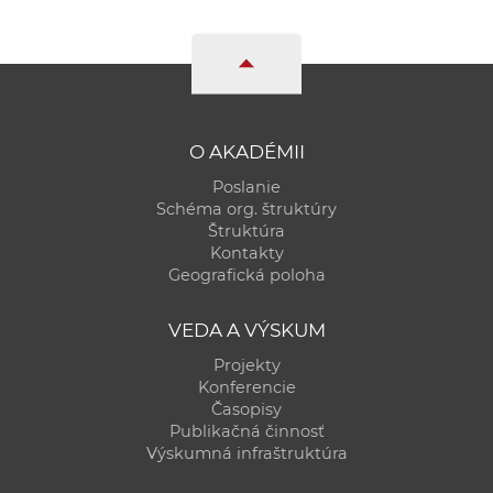
O AKADÉMII
Poslanie
Schéma org. štruktúry
Štruktúra
Kontakty
Geografická poloha
VEDA A VÝSKUM
Projekty
Konferencie
Časopisy
Publikačná činnosť
Výskumná infraštruktúra