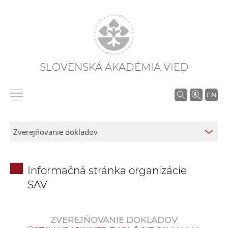
SLOVENSKÁ AKADÉMIA VIED
V
EN
y
h
ľ
a
d
Informačná stránka organizácie
á
SAV
v
a
n
ZVEREJŇOVANIE DOKLADOV
i