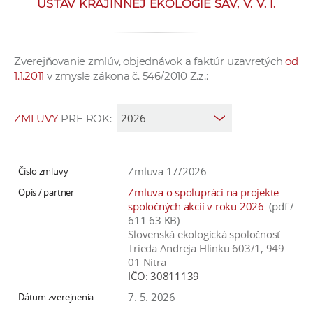
ÚSTAV KRAJINNEJ EKOLÓGIE SAV, V. V. I.
e
v
p
Zverejňovanie zmlúv, objednávok a faktúr uzavretých
od
r
1.1.2011
v zmysle zákona č. 546/2010 Z.z.:
a
c
o
ZMLUVY
PRE ROK:
v
n
í
Zmluva 17/2026
č
Zmluva o spolupráci na projekte
k
spoločných akcií v roku 2026
(pdf /
a
611.63 KB)
Slovenská ekologická spoločnosť
c
Trieda Andreja Hlinku 603/1, 949
h
01 Nitra
a
IČO:
30811139
p
7. 5. 2026
r