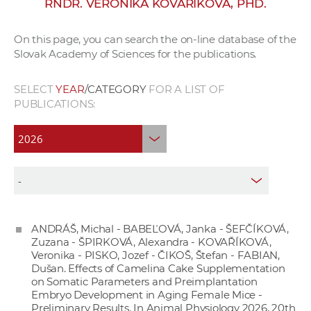
RNDR. VERONIKA KOVAŘÍKOVÁ, PHD.
w
o
On this page, you can search the on-line database of the
r
Slovak Academy of Sciences for the publications.
k
e
SELECT
YEAR
/CATEGORY
FOR A LIST OF
r
PUBLICATIONS:
s
ANDRÁŠ, Michal - BABEĽOVÁ, Janka - ŠEFČÍKOVÁ,
Zuzana - ŠPIRKOVÁ, Alexandra - KOVAŘÍKOVÁ,
Veronika - PISKO, Jozef - ČIKOŠ, Štefan - FABIAN,
Dušan. Effects of Camelina Cake Supplementation
on Somatic Parameters and Preimplantation
Embryo Development in Aging Female Mice -
Preliminary Results. In Animal Physiology 2026, 20th