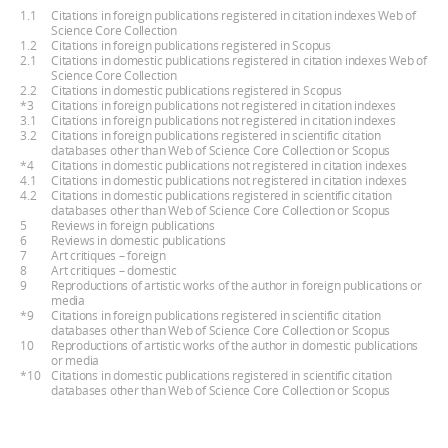
1.1
Citations in foreign publications registered in citation indexes Web of
Science Core Collection
1.2
Citations in foreign publications registered in Scopus
2.1
Citations in domestic publications registered in citation indexes Web of
Science Core Collection
2.2
Citations in domestic publications registered in Scopus
*3
Citations in foreign publications not registered in citation indexes
3.1
Citations in foreign publications not registered in citation indexes
3.2
Citations in foreign publications registered in scientific citation
databases other than Web of Science Core Collection or Scopus
*4
Citations in domestic publications not registered in citation indexes
4.1
Citations in domestic publications not registered in citation indexes
4.2
Citations in domestic publications registered in scientific citation
databases other than Web of Science Core Collection or Scopus
5
Reviews in foreign publications
6
Reviews in domestic publications
7
Art critiques – foreign
8
Art critiques – domestic
9
Reproductions of artistic works of the author in foreign publications or
media
*9
Citations in foreign publications registered in scientific citation
databases other than Web of Science Core Collection or Scopus
10
Reproductions of artistic works of the author in domestic publications
or media
*10
Citations in domestic publications registered in scientific citation
databases other than Web of Science Core Collection or Scopus