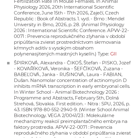
Fertilization Rate In Mouse Females. In Animal
Physiology 2026, 20th International Scientific
Conference, June 15th - 17th 2026, Zaječí, Czech
Republic : Book of Abstracts. 1. vyd. - Brno : Mendel
University in Brno, 2026, p. 28. (Animal Physiology
2026 : International Scientific Conference. APVV-22-
0071 : Prevencia reprodukčného zlyhania v období
pripúšťania zvierat prostredníctvom skrmovania
kŕmnych aditív s vysokým obsahom
polynenasýtených mastných kyselín.) Type:
GII
ŠPIRKOVÁ, Alexandra - ČIKOŠ, Štefan - PISKO, Jozef
- KOVAŘÍKOVÁ, Veronika - ŠEFČÍKOVÁ, Zuzana -
BABEĽOVÁ, Janka - RUŠINOVÁ, Laura - FABIAN,
Dušan. Nanomolar concentration of actinomycin D
inhibits mRNA transcription in early embryonal cells.
In Winter School - Animal Biotechnology 2026 :
Programme and Abstracts, February 5th, Dolná
Strehová, Slovakia. First edition. - Nitra : SPU, 2026, p.
43. ISBN 978-80-552-2940-9. (Winter School Animal
Biotechnology. VEGA 2/0041/23 : Molekulárne
mechanizmy reakcií preimplantačného embrya na
faktory prostredia. APVV-22-0071 : Prevencia
reprodukčného zlyhania v období pripúšťania zvierat