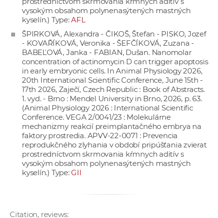
prostredníctvom skrmovania kŕmnych aditív s
vysokým obsahom polynenasýtených mastných
kyselín.) Type:
AFL
ŠPIRKOVÁ, Alexandra - ČIKOŠ, Štefan - PISKO, Jozef
- KOVAŘÍKOVÁ, Veronika - ŠEFČÍKOVÁ, Zuzana -
BABEĽOVÁ, Janka - FABIAN, Dušan. Nanomolar
concentration of actinomycin D can trigger apoptosis
in early embryonic cells. In Animal Physiology 2026,
20th International Scientific Conference, June 15th -
17th 2026, Zaječí, Czech Republic : Book of Abstracts.
1. vyd. - Brno : Mendel University in Brno, 2026, p. 63.
(Animal Physiology 2026 : International Scientific
Conference. VEGA 2/0041/23 : Molekulárne
mechanizmy reakcií preimplantačného embrya na
faktory prostredia. APVV-22-0071 : Prevencia
reprodukčného zlyhania v období pripúšťania zvierat
prostredníctvom skrmovania kŕmnych aditív s
vysokým obsahom polynenasýtených mastných
kyselín.) Type:
GII
Citation, reviews: