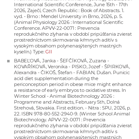
International Scientific Conference, June 15th - 17th
2026, Zaječí, Czech Republic : Book of Abstracts. 1.
vyd. - Brno : Mendel University in Brno, 2026, p. 5.
(Animal Physiology 2026 : International Scientific
Conference. APVV-22-0071 : Prevencia
reprodukčného zlyhania v období pripúšťania zvierat
prostredníctvom skrmovania kŕmnych aditív s
vysokým obsahom polynenasýtených mastných
kyselín.) Type:
GII
BABEĽOVÁ, Janka - ŠEFČÍKOVÁ, Zuzana -
KOVAŘÍKOVÁ, Veronika - PISKO, Jozef - ŠPIRKOVÁ,
Alexandra - ČIKOŠ, Štefan - FABIAN, Dušan. Punicic
acid diet supplementation during the
periconception period in obese mice might enhance
a resistance of early embryos to oxidative stress. In
Winter School - Animal Biotechnology 2026 :
Programme and Abstracts, February 5th, Dolná
Strehová, Slovakia. First edition. - Nitra : SPU, 2026, p.
22. ISBN 978-80-552-2940-9. (Winter School Animal
Biotechnology. APVV-22-0071 : Prevencia
reprodukčného zlyhania v období pripúšťania zvierat
prostredníctvom skrmovania kŕmnych aditív s
vysokým obsahom polynenasýtených mastných