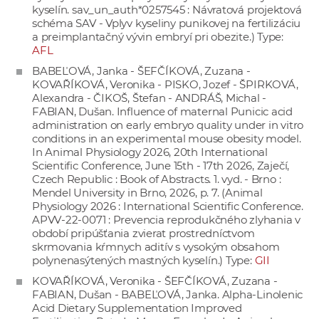
kyselín. sav_un_auth*0257545 : Návratová projektová
schéma SAV - Vplyv kyseliny punikovej na fertilizáciu
a preimplantačný vývin embryí pri obezite.) Type:
AFL
BABEĽOVÁ, Janka - ŠEFČÍKOVÁ, Zuzana -
KOVAŘÍKOVÁ, Veronika - PISKO, Jozef - ŠPIRKOVÁ,
Alexandra - ČIKOŠ, Štefan - ANDRÁŠ, Michal -
FABIAN, Dušan. Influence of maternal Punicic acid
administration on early embryo quality under in vitro
conditions in an experimental mouse obesity model.
In Animal Physiology 2026, 20th International
Scientific Conference, June 15th - 17th 2026, Zaječí,
Czech Republic : Book of Abstracts. 1. vyd. - Brno :
Mendel University in Brno, 2026, p. 7. (Animal
Physiology 2026 : International Scientific Conference.
APVV-22-0071 : Prevencia reprodukčného zlyhania v
období pripúšťania zvierat prostredníctvom
skrmovania kŕmnych aditív s vysokým obsahom
polynenasýtených mastných kyselín.) Type:
GII
KOVAŘÍKOVÁ, Veronika - ŠEFČÍKOVÁ, Zuzana -
FABIAN, Dušan - BABEĽOVÁ, Janka. Alpha-Linolenic
Acid Dietary Supplementation Improved