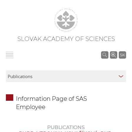
SLOVAK ACADEMY OF SCIENCES
S
SK
e
a
r
c
h
Information Page of SAS
i
Employee
n
S
A
PUBLICATIONS
S