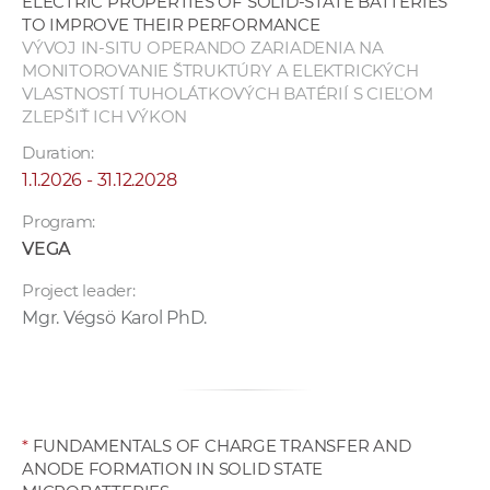
ELECTRIC PROPERTIES OF SOLID-STATE BATTERIES
TO IMPROVE THEIR PERFORMANCE
VÝVOJ IN-SITU OPERANDO ZARIADENIA NA
MONITOROVANIE ŠTRUKTÚRY A ELEKTRICKÝCH
VLASTNOSTÍ TUHOLÁTKOVÝCH BATÉRIÍ S CIEĽOM
ZLEPŠIŤ ICH VÝKON
Duration:
1.1.2026 - 31.12.2028
Program:
VEGA
Project leader:
Mgr. Végsö Karol PhD.
*
FUNDAMENTALS OF CHARGE TRANSFER AND
ANODE FORMATION IN SOLID STATE