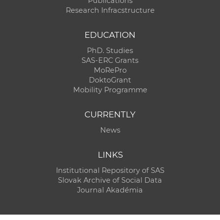
Publications
Research Infracstructure
EDUCATION
PhD. Studies
SAS-ERC Grants
MoRePro
DoktoGrant
Mobility Programme
CURRENTLY
News
LINKS
Institutional Repository of SAS
Slovak Archive of Social Data
Journal Akadémia