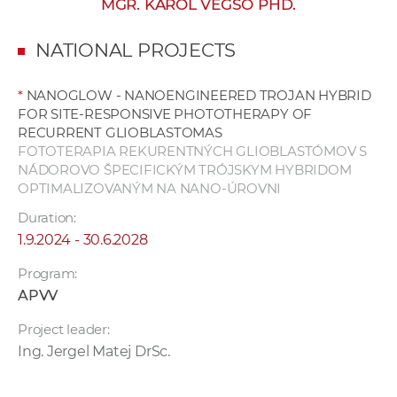
MGR. KAROL VÉGSÖ PHD.
w
o
NATIONAL PROJECTS
r
k
*
NANOGLOW - NANOENGINEERED TROJAN HYBRID
e
FOR SITE-RESPONSIVE PHOTOTHERAPY OF
r
RECURRENT GLIOBLASTOMAS
s
FOTOTERAPIA REKURENTNÝCH GLIOBLASTÓMOV S
NÁDOROVO ŠPECIFICKÝM TRÓJSKYM HYBRIDOM
OPTIMALIZOVANÝM NA NANO-ÚROVNI
Duration:
1.9.2024 - 30.6.2028
Program:
APVV
Project leader:
Ing. Jergel Matej DrSc.