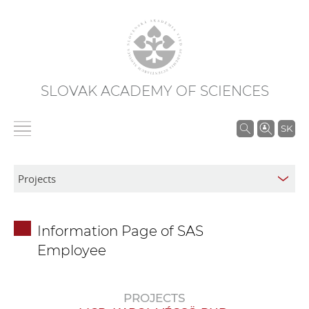
SLOVAK ACADEMY OF SCIENCES
S
SK
e
a
r
c
h
Information Page of SAS
i
Employee
n
S
A
PROJECTS
S