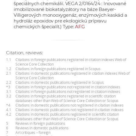
špeciálnych chemikálií. VEGA 2/0164/24 : Inovované
imobilizované biokatalyzátory na báze Baeyer-
Villigerových monooxygenáz, enzýmových kaskád a
hydroláz epoxidov pre ekologickú prípravu
chemických špecialít.) Type:
AFG
Citation, reviews:
1.1
Citations in foreign publications registered in citation indexes Web of
Science Core Collection
1.2
Citations in foreign publications registered in Scopus
2.1
Citations in domestic publications registered in citation indexes Web of
Science Core Collection
2.2
Citations in domestic publications registered in Scopus
*3
Citations in foreign publications not registered in citation indexes
3.1
Citations in foreign publications not registered in citation indexes
3.2
Citations in foreign publications registered in scientific citation
databases other than Web of Science Core Collection or Scopus
*4
Citations in domestic publications not registered in citation indexes
4.1
Citations in domestic publications not registered in citation indexes
4.2
Citations in domestic publications registered in scientific citation
databases other than Web of Science Core Collection or Scopus
5
Reviews in foreign publications
6
Reviews in domestic publications
7
Art critiques – foreign