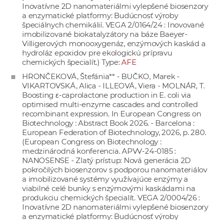
Inovatívne 2D nanomateriálmi vylepšené biosenzory
a enzymatické platformy: Budúcnosť výroby
špeciálnych chemikálií. VEGA 2/0164/24 : Inovované
imobilizované biokatalyzátory na báze Baeyer-
Villigerových monooxygenáz, enzýmových kaskád a
hydroláz epoxidov pre ekologickú prípravu
chemických špecialít.) Type:
AFE
HRONČEKOVÁ, Štefánia** - BUČKO, Marek -
VIKARTOVSKÁ, Alica - ILLEOVÁ, Viera - MOLNÁR, T.
Boosting ε-caprolactone production in E. coli via
optimised multi-enzyme cascades and controlled
recombinant expression. In European Congress on
Biotechnology : Abstract Book 2026. - Barcelona :
European Federation of Biotechnology, 2026, p. 280.
(European Congress on Biotechnology :
medzinárodná konferencia. APVV-24-0185 :
NANOSENSE - Zlatý prístup: Nová generácia 2D
pokročilých biosenzorov s podporou nanomateriálov
a imobilizované systémy využívajúce enzýmy a
viabilné celé bunky s enzýmovými kaskádami na
produkciu chemických špecialít. VEGA 2/0004/26 :
Inovatívne 2D nanomateriálmi vylepšené biosenzory
a enzymatické platformy: Budúcnosť výroby