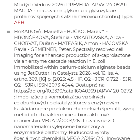
Mladých Vedcov 2026 : PREVEDA. APVV-24-0529 :
MAGDA - mapovanie glykómu a glykozylácie
proteínov spojených s alzheimerovou chorobu.) Type:
AFH
HAKAROVÁ, Marietta - BUČKO, Marek** -
HRONČEKOVÁ, Štefánia - VIKARTOVSKÁ, Alica -
CHORVÁT, Dušan - MATEAŠIK, Anton - HÁJOVSKÁ,
Pavla - GEMEINER, Peter. Spectrally resolved cell
imaging for enhanced production of ε-caprolactone
via an enzyme cascade reaction in E. coli
immobilized within barium-calcium alginate beads
using JetCutter. In Catalysts, 2026, vol. 16, iss. 4,
art.no. 369, [16] p. (2025: 4.5 - IF, Q2 - JCR, 0.722 - SJR,
Q2 - SJR). ISSN 2073-4344. Dostupné na:
https://doi.org/10.3390/catal16040369
(APVV-20-0272
: Imobilizácia a koimobilizácia viabilných
celobunkových biokatalyzátorov s enzýmovými
kaskádami pre produkciu chemických špecialít, vývoj
metód ich charakterizácie a bioreaktorové
inžinierstvo. VEGA 2/0004/26 : Inovatívne 2D
nanomateriálmi vylepšené biosenzory a
enzymatické platformy: Budúcnosť výroby
špeciálnych chemikálií. VEGA 2/0164/24 : Inovované