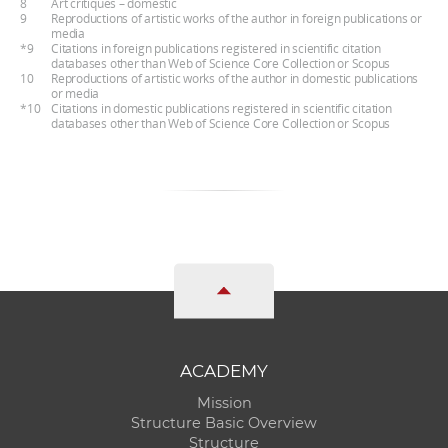
8
Art critiques – domestic
9
Reproductions of artistic works of the author in foreign publications or
media
*9
Citations in foreign publications registered in scientific citation
databases other than Web of Science Core Collection or Scopus
10
Reproductions of artistic works of the author in domestic publications
or media
*10
Citations in domestic publications registered in scientific citation
databases other than Web of Science Core Collection or Scopus
ACADEMY
Mission
Structure Basic Overview
Structure