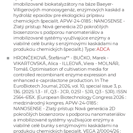
imobilizované biokatalyzátory na báze Baeyer-
Villigerových monooxygenáz, enzýmových kaskád a
hydroláz epoxidov pre ekologickú prípravu
chemických špecialít. APVV-24-0185 : NANOSENSE -
Zlatý prístup: Nová generácia 2D pokročilých
biosenzorov s podporou nanomateriálov a
imobilizované systémy využívajúce enzýmy a
viabilné celé bunky s enzýmovými kaskádami na
produkciu chemických špecialít.) Type:
ADCA
HRONČEKOVÁ, Štefánia** - BUČKO, Marek -
VIKARTOVSKÁ, Alica - ILLEOVÁ, Viera - MOLNÁR,
Tomáš. Optimisation of cultivation media for
controlled recombinant enzyme expression and
enhanced ε-caprolactone production. In The
EuroBiotech Journal, 2026, vol. 10, special issue 3, p.
136. (2025: 1.3 - IF, Q3 - JCR, 0.251 - SJR, Q3 - SJR). ISSN
2564-615X. (European Biotechnology Congress 2026 :
medzinárodný kongres. APVV-24-0185 :
NANOSENSE - Zlatý prístup: Nová generácia 2D
pokročilých biosenzorov s podporou nanomateriálov
a imobilizované systémy využívajúce enzýmy a
viabilné celé bunky s enzýmovými kaskádami na
produkciu chemických špecialít. VEGA 2/0004/26 :