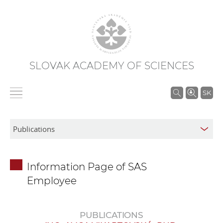
SLOVAK ACADEMY OF SCIENCES
S
SK
e
a
r
c
h
Information Page of SAS
i
Employee
n
S
A
PUBLICATIONS
S