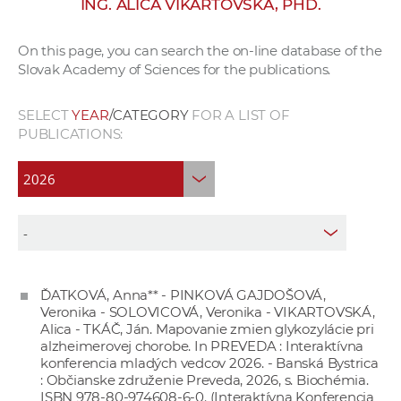
ING. ALICA VIKARTOVSKÁ, PHD.
w
o
On this page, you can search the on-line database of the
r
Slovak Academy of Sciences for the publications.
k
e
SELECT
YEAR
/CATEGORY
FOR A LIST OF
r
PUBLICATIONS:
s
ĎATKOVÁ, Anna** - PINKOVÁ GAJDOŠOVÁ,
Veronika - SOLOVICOVÁ, Veronika - VIKARTOVSKÁ,
Alica - TKÁČ, Ján. Mapovanie zmien glykozylácie pri
alzheimerovej chorobe. In PREVEDA : Interaktívna
konferencia mladých vedcov 2026. - Banská Bystrica
: Občianske združenie Preveda, 2026, s. Biochémia.
ISBN 978-80-974608-6-0. (Interaktívna Konferencia