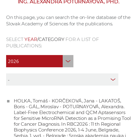
ING. ALEXANDRA POTURNAYOVÁ, PHD.
w
o
On this page, you can search the on-line database of the
r
Slovak Academy of Sciences for the publications.
k
e
SELECT
YEAR
/CATEGORY
FOR A LIST OF
r
PUBLICATIONS:
s
HOLKA, Tomáš - KORČEKOVÁ, Jana - LAKATOŠ,
Boris - GÁL, Miroslav - POTURNAYOVÁ, Alexandra.
Label-Free Electrochemical and QCM Aptasensors
for Sensitive MicroRNA Detection as a Promising Tool
for Cancer Diagnosis. In RBC2026 : 11 th Regional
Biophysics Conference 2026, 1-4 June, Belgrade,
Serbia. 1. vyd. - Belgrade : Srpska akademija nauka i