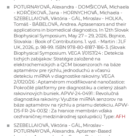
POTURNAYOVÁ, Alexandra - DOMŠICOVÁ, Michaela
- KORČEKOVÁ, Jana - HORNYCHOVÁ, Michaela -
SZEBELLAIOVÁ, Viktória - GÁL, Miroslav - HOLKA,
Tomáš - BÁBELOVÁ, Andrea. Aptasensors and their
applications in biomedical diagnostics. In 12th Slovak
Biophysical Symposium, May 27 – 29, 2026, Bojnice,
Slovakia : Book of Contributions. 1. vyd. - Martin : JLF
UK, 2026, p. 98-99. ISBN 978-80-8187-186-3. (Slovak
Biophysical Symposium. VEGA 1/0157/24 : Detekcia
tichých zabijakov: Stratégie založené na
elektrochemických a QCM biosenzoroch na báze
aptamérov pre rýchlu, jednoduchú a včasnú
detekciu miRNA v diagnostike rakoviny. VEGA
2/0120/26 : Aptamérom modifikované nanočastice:
Pokročilé platformy pre diagnostiku a cielený zásah
rakovinových buniek. APVV-24-0491 : Revolučná
diagnostika rakoviny: Využitie miRNA senzorov na
báze aptamérov na rýchlu a priamu detekciu. APVV-
DS-FR-24-0032 : Za hranice membrán vďaka
cezhraničnej medzinárodnej spolupráci.) Type:
AFH
SZEBELLAIOVÁ, Viktória - GÁL, Miroslav -
POTURNAYOVÁ, Alexandra. Aptamer-Based