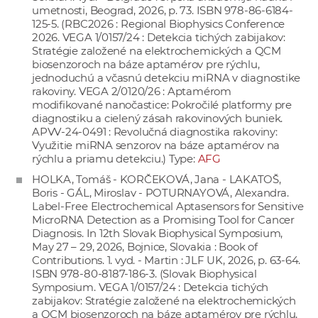
umetnosti, Beograd, 2026, p. 73. ISBN 978-86-6184-
125-5. (RBC2026 : Regional Biophysics Conference
2026. VEGA 1/0157/24 : Detekcia tichých zabijakov:
Stratégie založené na elektrochemických a QCM
biosenzoroch na báze aptamérov pre rýchlu,
jednoduchú a včasnú detekciu miRNA v diagnostike
rakoviny. VEGA 2/0120/26 : Aptamérom
modifikované nanočastice: Pokročilé platformy pre
diagnostiku a cielený zásah rakovinových buniek.
APVV-24-0491 : Revolučná diagnostika rakoviny:
Využitie miRNA senzorov na báze aptamérov na
rýchlu a priamu detekciu.) Type:
AFG
HOLKA, Tomáš - KORČEKOVÁ, Jana - LAKATOŠ,
Boris - GÁL, Miroslav - POTURNAYOVÁ, Alexandra.
Label-Free Electrochemical Aptasensors for Sensitive
MicroRNA Detection as a Promising Tool for Cancer
Diagnosis. In 12th Slovak Biophysical Symposium,
May 27 – 29, 2026, Bojnice, Slovakia : Book of
Contributions. 1. vyd. - Martin : JLF UK, 2026, p. 63-64.
ISBN 978-80-8187-186-3. (Slovak Biophysical
Symposium. VEGA 1/0157/24 : Detekcia tichých
zabijakov: Stratégie založené na elektrochemických
a QCM biosenzoroch na báze aptamérov pre rýchlu,