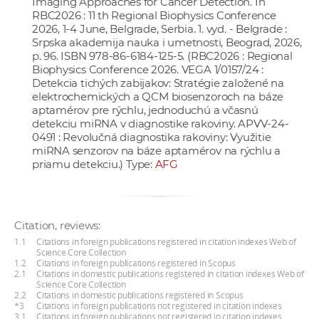
Imaging Approaches for Cancer Detection. In
RBC2026 : 11 th Regional Biophysics Conference
2026, 1-4 June, Belgrade, Serbia. 1. vyd. - Belgrade :
Srpska akademija nauka i umetnosti, Beograd, 2026,
p. 96. ISBN 978-86-6184-125-5. (RBC2026 : Regional
Biophysics Conference 2026. VEGA 1/0157/24 :
Detekcia tichých zabijakov: Stratégie založené na
elektrochemických a QCM biosenzoroch na báze
aptamérov pre rýchlu, jednoduchú a včasnú
detekciu miRNA v diagnostike rakoviny. APVV-24-
0491 : Revolučná diagnostika rakoviny: Využitie
miRNA senzorov na báze aptamérov na rýchlu a
priamu detekciu.) Type:
AFG
Citation, reviews:
1.1
Citations in foreign publications registered in citation indexes Web of
Science Core Collection
1.2
Citations in foreign publications registered in Scopus
2.1
Citations in domestic publications registered in citation indexes Web of
Science Core Collection
2.2
Citations in domestic publications registered in Scopus
*3
Citations in foreign publications not registered in citation indexes
3.1
Citations in foreign publications not registered in citation indexes