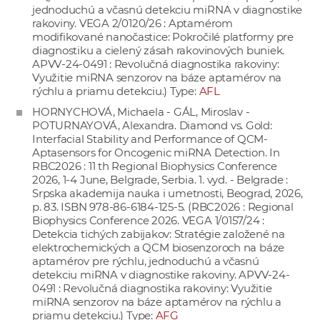
jednoduchú a včasnú detekciu miRNA v diagnostike
rakoviny. VEGA 2/0120/26 : Aptamérom
modifikované nanočastice: Pokročilé platformy pre
diagnostiku a cielený zásah rakovinových buniek.
APVV-24-0491 : Revolučná diagnostika rakoviny:
Využitie miRNA senzorov na báze aptamérov na
rýchlu a priamu detekciu.) Type:
AFL
HORNYCHOVÁ, Michaela - GÁL, Miroslav -
POTURNAYOVÁ, Alexandra. Diamond vs. Gold:
Interfacial Stability and Performance of QCM-
Aptasensors for Oncogenic miRNA Detection. In
RBC2026 : 11 th Regional Biophysics Conference
2026, 1-4 June, Belgrade, Serbia. 1. vyd. - Belgrade :
Srpska akademija nauka i umetnosti, Beograd, 2026,
p. 83. ISBN 978-86-6184-125-5. (RBC2026 : Regional
Biophysics Conference 2026. VEGA 1/0157/24 :
Detekcia tichých zabijakov: Stratégie založené na
elektrochemických a QCM biosenzoroch na báze
aptamérov pre rýchlu, jednoduchú a včasnú
detekciu miRNA v diagnostike rakoviny. APVV-24-
0491 : Revolučná diagnostika rakoviny: Využitie
miRNA senzorov na báze aptamérov na rýchlu a
priamu detekciu.) Type:
AFG