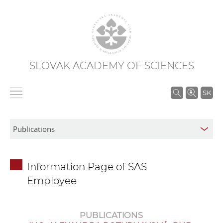
SLOVAK ACADEMY OF SCIENCES
S
SK
e
a
r
c
h
Information Page of SAS
i
Employee
n
S
A
PUBLICATIONS
S