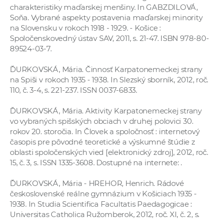
charakteristiky maďarskej menšiny. In GABZDILOVÁ,
Soňa. Vybrané aspekty postavenia maďarskej minority
na Slovensku v rokoch 1918 - 1929. - Košice :
Spoločenskovedný ústav SAV, 2011, s. 21-47. ISBN 978-80-
89524-03-7.
ĎURKOVSKÁ, Mária. Činnosť Karpatonemeckej strany
na Spiši v rokoch 1935 - 1938. In Slezský sborník, 2012, roč.
110, č. 3-4, s. 221-237. ISSN 0037-6833.
ĎURKOVSKÁ, Mária. Aktivity Karpatonemeckej strany
vo vybraných spišských obciach v druhej polovici 30.
rokov 20. storočia. In Človek a spoločnosť : internetový
časopis pre pôvodné teoretické a výskumné štúdie z
oblasti spoločenských vied [elektronický zdroj], 2012, roč.
15, č. 3, s. ISSN 1335-3608. Dostupné na internete:
.
ĎURKOVSKÁ, Mária - HREHOR, Henrich. Rádové
československé reálne gymnázium v Košiciach 1935 -
1938. In Studia Scientifica Facultatis Paedagogicae :
Universitas Catholica Ružomberok, 2012, roč. XI, č. 2, s.