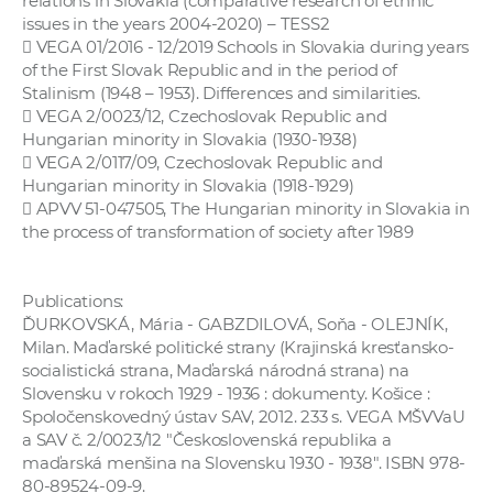
relations in Slovakia (comparative research of ethnic
issues in the years 2004-2020) – TESS2
 VEGA 01/2016 - 12/2019 Schools in Slovakia during years
of the First Slovak Republic and in the period of
Stalinism (1948 – 1953). Differences and similarities.
 VEGA 2/0023/12, Czechoslovak Republic and
Hungarian minority in Slovakia (1930-1938)
 VEGA 2/0117/09, Czechoslovak Republic and
Hungarian minority in Slovakia (1918-1929)
 APVV 51-047505, The Hungarian minority in Slovakia in
the process of transformation of society after 1989
Publications:
ĎURKOVSKÁ, Mária - GABZDILOVÁ, Soňa - OLEJNÍK,
Milan. Maďarské politické strany (Krajinská kresťansko-
socialistická strana, Maďarská národná strana) na
Slovensku v rokoch 1929 - 1936 : dokumenty. Košice :
Spoločenskovedný ústav SAV, 2012. 233 s. VEGA MŠVVaU
a SAV č. 2/0023/12 "Československá republika a
maďarská menšina na Slovensku 1930 - 1938". ISBN 978-
80-89524-09-9.