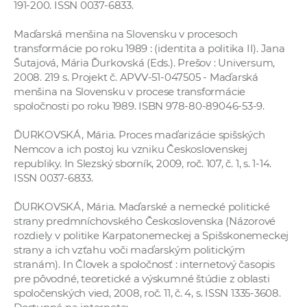
191-200. ISSN 0037-6833.
Maďarská menšina na Slovensku v procesoch
transformácie po roku 1989 : (identita a politika II). Jana
Šutajová, Mária Ďurkovská (Eds.). Prešov : Universum,
2008. 219 s. Projekt č. APVV-51-047505 - Maďarská
menšina na Slovensku v procese transformácie
spoločnosti po roku 1989. ISBN 978-80-89046-53-9.
ĎURKOVSKÁ, Mária. Proces maďarizácie spišských
Nemcov a ich postoj ku vzniku Československej
republiky. In Slezský sborník, 2009, roč. 107, č. 1, s. 1-14.
ISSN 0037-6833.
ĎURKOVSKÁ, Mária. Maďarské a nemecké politické
strany predmníchovského Československa (Názorové
rozdiely v politike Karpatonemeckej a Spišskonemeckej
strany a ich vzťahu voči maďarským politickým
stranám). In Človek a spoločnosť : internetový časopis
pre pôvodné, teoretické a výskumné štúdie z oblasti
spoločenských vied, 2008, roč. 11, č. 4, s. ISSN 1335-3608.