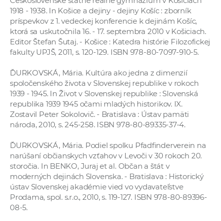
Československé štátne reálne gymnázium v Košiciach
1918 - 1938. In Košice a dejiny - dejiny Košíc : zborník
príspevkov z 1. vedeckej konferencie k dejinám Košíc,
ktorá sa uskutočnila 16. - 17. septembra 2010 v Košiciach.
Editor Štefan Šutaj. - Košice : Katedra histórie Filozofickej
fakulty UPJŠ, 2011, s. 120-129. ISBN 978-80-7097-910-5.
ĎURKOVSKÁ, Mária. Kultúra ako jedna z dimenzií
spoločenského života v Slovenskej republike v rokoch
1939 - 1945. In Život v Slovenskej republike : Slovenská
republika 1939 1945 očami mladých historikov. IX.
Zostavil Peter Sokolovič. - Bratislava : Ústav pamäti
národa, 2010, s. 245-258. ISBN 978-80-89335-37-4.
ĎURKOVSKÁ, Mária. Podiel spolku Pfadfinderverein na
narúšaní občianskych vzťahov v Levoči v 30 rokoch 20.
storočia. In BENKO, Juraj et al. Občan a štát v
moderných dejinách Slovenska. - Bratislava : Historický
ústav Slovenskej akadémie vied vo vydavateľstve
Prodama, spol. s.r.o., 2010, s. 119-127. ISBN 978-80-89396-
08-5.