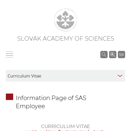
SLOVAK ACADEMY OF SCIENCES
S
SK
e
a
r
c
h
Information Page of SAS
i
Employee
n
S
A
CURRICULUM VITAE
S