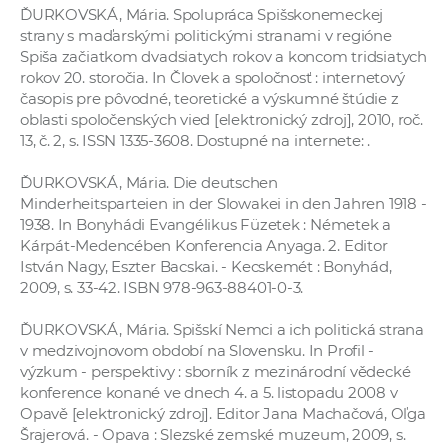
ĎURKOVSKÁ, Mária. Spolupráca Spišskonemeckej
strany s maďarskými politickými stranami v regióne
Spiša začiatkom dvadsiatych rokov a koncom tridsiatych
rokov 20. storočia. In Človek a spoločnosť : internetový
časopis pre pôvodné, teoretické a výskumné štúdie z
oblasti spoločenských vied [elektronický zdroj], 2010, roč.
13, č. 2, s. ISSN 1335-3608. Dostupné na internete:
.
ĎURKOVSKÁ, Mária. Die deutschen
Minderheitsparteien in der Slowakei in den Jahren 1918 -
1938. In Bonyhádi Evangélikus Füzetek : Németek a
Kárpát-Medencében Konferencia Anyaga. 2. Editor
István Nagy, Eszter Bacskai. - Kecskemét : Bonyhád,
2009, s. 33-42. ISBN 978-963-88401-0-3.
ĎURKOVSKÁ, Mária. Spišskí Nemci a ich politická strana
v medzivojnovom období na Slovensku. In Profil -
výzkum - perspektivy : sborník z mezinárodní vědecké
konference konané ve dnech 4. a 5. listopadu 2008 v
Opavě [elektronický zdroj]. Editor Jana Machačová, Oľga
Šrajerová. - Opava : Slezské zemské muzeum, 2009, s.