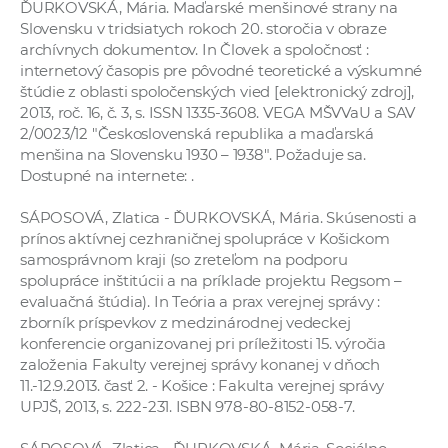
ĎURKOVSKÁ, Mária. Maďarské menšinové strany na
Slovensku v tridsiatych rokoch 20. storočia v obraze
archívnych dokumentov. In Človek a spoločnosť :
internetový časopis pre pôvodné teoretické a výskumné
štúdie z oblasti spoločenských vied [elektronický zdroj],
2013, roč. 16, č. 3, s. ISSN 1335-3608. VEGA MŠVVaU a SAV
2/0023/12 "Československá republika a maďarská
menšina na Slovensku 1930 – 1938". Požaduje sa.
Dostupné na internete:
.
SÁPOSOVÁ, Zlatica - ĎURKOVSKÁ, Mária. Skúsenosti a
prínos aktívnej cezhraničnej spolupráce v Košickom
samosprávnom kraji (so zreteľom na podporu
spolupráce inštitúcii a na príklade projektu Regsom –
evaluačná štúdia). In Teória a prax verejnej správy :
zborník príspevkov z medzinárodnej vedeckej
konferencie organizovanej pri príležitosti 15. výročia
založenia Fakulty verejnej správy konanej v dňoch
11.-12.9.2013. časť 2. - Košice : Fakulta verejnej správy
UPJŠ, 2013, s. 222-231. ISBN 978-80-8152-058-7.