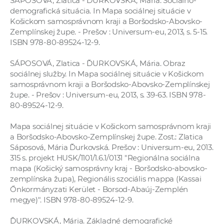
SÁPOSOVÁ, Zlatica - ĎURKOVSKÁ, Mária. Sociálno-
demografická situácia. In Mapa sociálnej situácie v
Košickom samosprávnom kraji a Boršodsko-Abovsko-
Zemplínskej župe. - Prešov : Universum-eu, 2013, s. 5-15.
ISBN 978-80-89524-12-9.
SÁPOSOVÁ, Zlatica - ĎURKOVSKÁ, Mária. Obraz
sociálnej služby. In Mapa sociálnej situácie v Košickom
samosprávnom kraji a Boršodsko-Abovsko-Zemplínskej
župe. - Prešov : Universum-eu, 2013, s. 39-63. ISBN 978-
80-89524-12-9.
Mapa sociálnej situácie v Košickom samosprávnom kraji
a Boršodsko-Abovsko-Zemplínskej župe. Zost.: Zlatica
Sáposová, Mária Ďurkovská. Prešov : Universum-eu, 2013.
315 s. projekt HUSK/1101/1.6.1/0131 "Regionálna sociálna
mapa (Košický samosprávny kraj - Boršodsko-abovsko-
zemplínska župa), Regionális szociális mappa (Kassai
Őnkormányzati Kerület - Borsod-Abaúj-Zemplén
megye)". ISBN 978-80-89524-12-9.
ĎURKOVSKÁ, Mária. Základné demografické