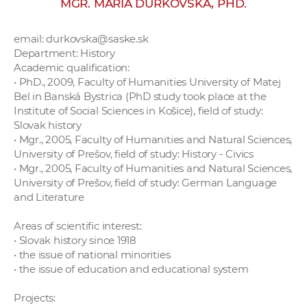
MGR. MÁRIA ĎURKOVSKÁ, PHD.
w
o
email: durkovska@saske.sk
r
Department: History
k
Academic qualification:
e
• PhD., 2009, Faculty of Humanities University of Matej
r
Bel in Banská Bystrica (PhD study took place at the
Institute of Social Sciences in Košice), field of study:
s
Slovak history
• Mgr., 2005, Faculty of Humanities and Natural Sciences,
University of Prešov, field of study: History - Civics
• Mgr., 2005, Faculty of Humanities and Natural Sciences,
University of Prešov, field of study: German Language
and Literature
Areas of scientific interest:
• Slovak history since 1918
• the issue of national minorities
• the issue of education and educational system
Projects: