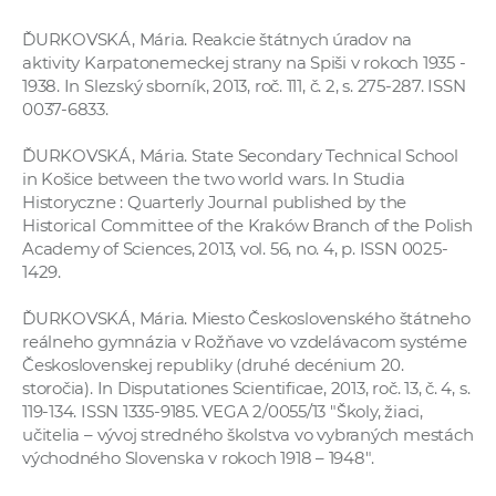
ĎURKOVSKÁ, Mária. Reakcie štátnych úradov na
aktivity Karpatonemeckej strany na Spiši v rokoch 1935 -
1938. In Slezský sborník, 2013, roč. 111, č. 2, s. 275-287. ISSN
0037-6833.
ĎURKOVSKÁ, Mária. State Secondary Technical School
in Košice between the two world wars. In Studia
Historyczne : Quarterly Journal published by the
Historical Committee of the Kraków Branch of the Polish
Academy of Sciences, 2013, vol. 56, no. 4, p. ISSN 0025-
1429.
ĎURKOVSKÁ, Mária. Miesto Československého štátneho
reálneho gymnázia v Rožňave vo vzdelávacom systéme
Československej republiky (druhé decénium 20.
storočia). In Disputationes Scientificae, 2013, roč. 13, č. 4, s.
119-134. ISSN 1335-9185. VEGA 2/0055/13 "Školy, žiaci,
učitelia – vývoj stredného školstva vo vybraných mestách
východného Slovenska v rokoch 1918 – 1948".