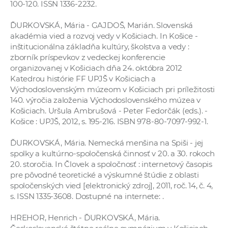
100-120. ISSN 1336-2232.
ĎURKOVSKÁ, Mária - GAJDOŠ, Marián. Slovenská
akadémia vied a rozvoj vedy v Košiciach. In Košice -
inštitucionálna základňa kultúry, školstva a vedy :
zborník príspevkov z vedeckej konferencie
organizovanej v Košiciach dňa 24. októbra 2012
Katedrou histórie FF UPJŠ v Košiciach a
Východoslovenským múzeom v Košiciach pri príležitosti
140. výročia založenia Východoslovenského múzea v
Košiciach. Uršula Ambrušová - Peter Fedorčák (eds.). -
Košice : UPJŠ, 2012, s. 195-216. ISBN 978-80-7097-992-1.
ĎURKOVSKÁ, Mária. Nemecká menšina na Spiši - jej
spolky a kultúrno-spoločenská činnosť v 20. a 30. rokoch
20. storočia. In Človek a spoločnosť : internetový časopis
pre pôvodné teoretické a výskumné štúdie z oblasti
spoločenských vied [elektronický zdroj], 2011, roč. 14, č. 4,
s. ISSN 1335-3608. Dostupné na internete:
.
HREHOR, Henrich - ĎURKOVSKÁ, Mária.