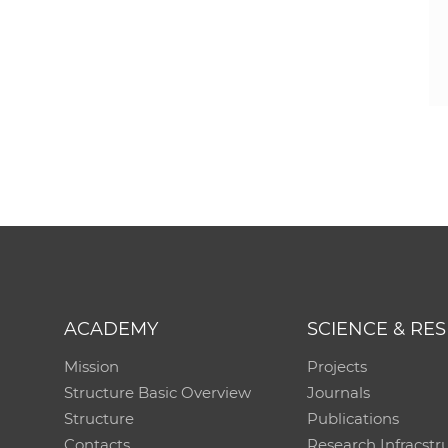
ACADEMY
SCIENCE & RE
Mission
Projects
Structure Basic Overview
Journals
Structure
Publications
Contacts
Research Infracstr