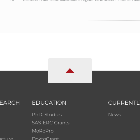
SEARCH
EDUCATION
CURRENTL
PhD. Studies
News
SAS-ERC Grants
MoRePro
ucture
DoktoGrant