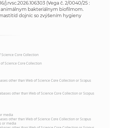
016/j.rvsc.2026.106303
(Vega č. 2/0040/25 :
ti animálnym bakteriálnym biofilmom.
mastitíd dojníc so zvýšením hygieny
of Science Core Collection
 of Science Core Collection
atabases other than Web of Science Core Collection or Scopus
databases other than Web of Science Core Collection or Scopus
 or media
atabases other than Web of Science Core Collection or Scopus
ns or media
databases other than Web of Science Core Collection or Scopus