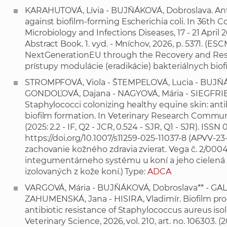
KARAHUTOVÁ, Lívia - BUJŇÁKOVÁ, Dobroslava. Anti
against biofilm-forming Escherichia coli. In 36th C
Microbiology and Infections Diseases, 17 - 21 Apri
Abstract Book. 1. vyd. - Mníchov, 2026, p. 5371. (
NextGenerationEU through the Recovery and Resil
prístupy modulácie (eradikácie) bakteriálnych biof
STROMPFOVÁ, Viola - ŠTEMPELOVÁ, Lucia - BUJŇÁ
GONDOĽOVÁ, Dajana - NAGYOVÁ, Mária - SIEGFRIED,
Staphylococci colonizing healthy equine skin: antib
biofilm formation. In Veterinary Research Communicat
(2025: 2.2 - IF, Q2 - JCR, 0.524 - SJR, Q1 - SJR). IS
https://doi.org/10.1007/s11259-025-11037-8
(APVV-23-
zachovanie kožného zdravia zvierat. Vega č. 2/000
integumentárneho systému u koní a jeho cielená 
izolovaných z kože koní.) Type:
ADCA
VARGOVÁ, Mária - BUJŇÁKOVÁ, Dobroslava** - GAL
ZAHUMENSKÁ, Jana - HISIRA, Vladimír. Biofilm pro
antibiotic resistance of Staphylococcus aureus iso
Veterinary Science, 2026, vol. 210, art. no. 106303. (20