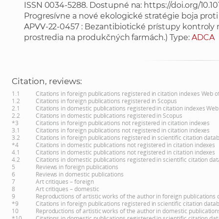
ISSN 0034-5288. Dostupné na:
https://doi.org/10.1
Progresívne a nové ekologické stratégie boja pro
APVV-22-0457 : Bezantibiotické prístupy kontroly 
prostredia na produkčných farmách.) Type:
ADCA
Citation, reviews:
1.1
Citations in foreign publications registered in citation indexes Web 
1.2
Citations in foreign publications registered in Scopus
2.1
Citations in domestic publications registered in citation indexes Web
2.2
Citations in domestic publications registered in Scopus
*3
Citations in foreign publications not registered in citation indexes
3.1
Citations in foreign publications not registered in citation indexes
3.2
Citations in foreign publications registered in scientific citation d
*4
Citations in domestic publications not registered in citation indexes
4.1
Citations in domestic publications not registered in citation indexes
4.2
Citations in domestic publications registered in scientific citation 
5
Reviews in foreign publications
6
Reviews in domestic publications
7
Art critiques – foreign
8
Art critiques – domestic
9
Reproductions of artistic works of the author in foreign publications
*9
Citations in foreign publications registered in scientific citation d
10
Reproductions of artistic works of the author in domestic publicatio
*10
Citations in domestic publications registered in scientific citation 