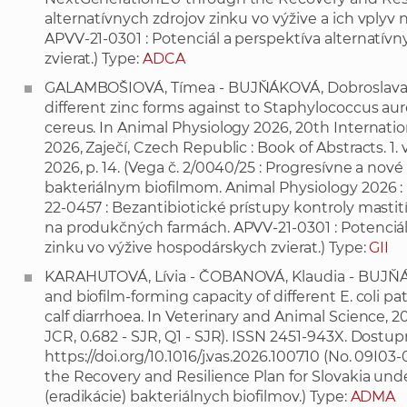
alternatívnych zdrojov zinku vo výžive a ich vplyv 
APVV-21-0301 : Potenciál a perspektíva alternatív
zvierat.) Type:
ADCA
GALAMBOŠIOVÁ, Tímea - BUJŇÁKOVÁ, Dobroslava - FA
different zinc forms against to Staphylococcus aur
cereus. In Animal Physiology 2026, 20th Internation
2026, Zaječí, Czech Republic : Book of Abstracts. 1. 
2026, p. 14. (Vega č. 2/0040/25 : Progresívne a nov
bakteriálnym biofilmom. Animal Physiology 2026 : 
22-0457 : Bezantibiotické prístupy kontroly masti
na produkčných farmách. APVV-21-0301 : Potenciál
zinku vo výžive hospodárskych zvierat.) Type:
GII
KARAHUTOVÁ, Lívia - ČOBANOVÁ, Klaudia - BUJŇÁKO
and biofilm-forming capacity of different E. coli 
calf diarrhoea. In Veterinary and Animal Science, 2026,
JCR, 0.682 - SJR, Q1 - SJR). ISSN 2451-943X. Dostup
https://doi.org/10.1016/j.vas.2026.100710
(No. 09I03
the Recovery and Resilience Plan for Slovakia un
(eradikácie) bakteriálnych biofilmov.) Type:
ADMA