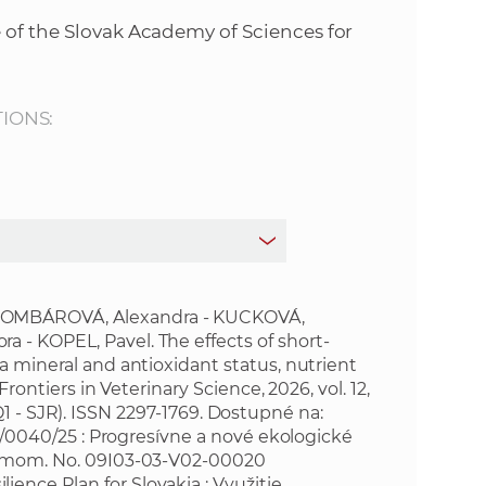
s
 of the Slovak Academy of Sciences for
S
A
TIONS:
S
w
e
b
BOMBÁROVÁ, Alexandra - KUCKOVÁ,
 - KOPEL, Pavel. The effects of short-
a mineral and antioxidant status, nutrient
s
Frontiers in Veterinary Science, 2026, vol. 12,
R, Q1 - SJR). ISSN 2297-1769. Dostupné na:
i
2/0040/25 : Progresívne a nové ekologické
filmom. No. 09I03-03-V02-00020
t
nce Plan for Slovakia : Využitie