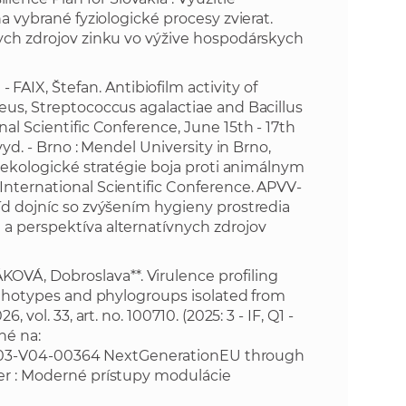
na vybrané fyziologické procesy zvierat.
e
nych zdrojov zinku vo výžive hospodárskych
IX, Štefan. Antibiofilm activity of
eus, Streptococcus agalactiae and Bacillus
al Scientific Conference, June 15th - 17th
vyd. - Brno : Mendel University in Brno,
é ekologické stratégie boja proti animálnym
International Scientific Conference. APVV-
tíd dojníc so zvýšením hygieny prostredia
 a perspektíva alternatívnych zdrojov
VÁ, Dobroslava**. Virulence profiling
pathotypes and phylogroups isolated from
 vol. 33, art. no. 100710. (2025: 3 - IF, Q1 -
né na:
-03-V04-00364 NextGenerationEU through
der : Moderné prístupy modulácie