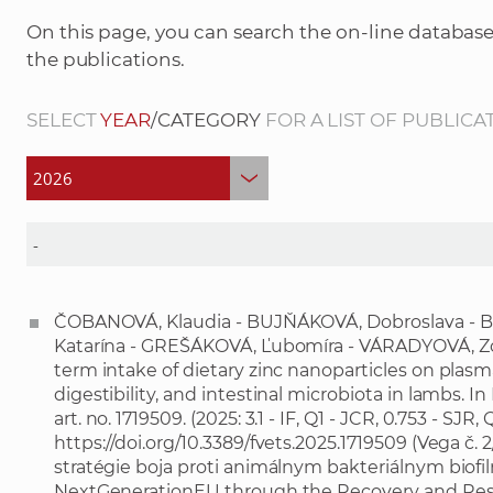
On this page, you can search the on-line database
the publications.
SELECT
YEAR
/CATEGORY
FOR A LIST OF PUBLICA
ČOBANOVÁ, Klaudia - BUJŇÁKOVÁ, Dobroslava - 
Katarína - GREŠÁKOVÁ, Ľubomíra - VÁRADYOVÁ, Zora
term intake of dietary zinc nanoparticles on plasm
digestibility, and intestinal microbiota in lambs. In 
art. no. 1719509. (2025: 3.1 - IF, Q1 - JCR, 0.753 - SJ
https://doi.org/10.3389/fvets.2025.1719509
(Vega č. 
stratégie boja proti animálnym bakteriálnym bio
NextGenerationEU through the Recovery and Resilie