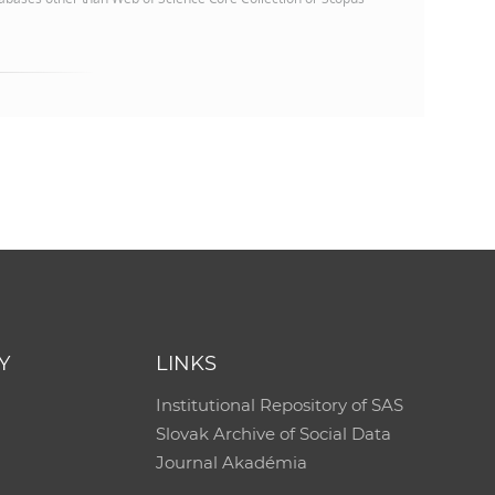
Y
LINKS
Institutional Repository of SAS
Slovak Archive of Social Data
Journal Akadémia