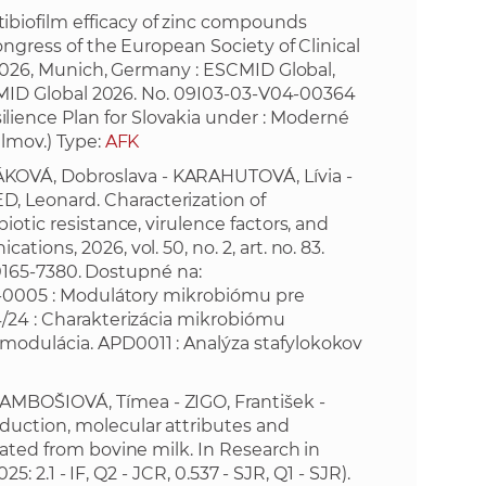
biofilm efficacy of zinc compounds
ongress of the European Society of Clinical
l 2026, Munich, Germany : ESCMID Global,
ESCMID Global 2026. No. 09I03-03-V04-00364
ience Plan for Slovakia under : Moderné
ilmov.) Type:
AFK
KOVÁ, Dobroslava - KARAHUTOVÁ, Lívia -
 Leonard. Characterization of
iotic resistance, virulence factors, and
ions, 2026, vol. 50, no. 2, art. no. 83.
SN 0165-7380. Dostupné na:
0005 : Modulátory mikrobiómu pre
4/24 : Charakterizácia mikrobiómu
modulácia. APD0011 : Analýza stafylokokov
AMBOŠIOVÁ, Tímea - ZIGO, František -
duction, molecular attributes and
lated from bovine milk. In Research in
25: 2.1 - IF, Q2 - JCR, 0.537 - SJR, Q1 - SJR).