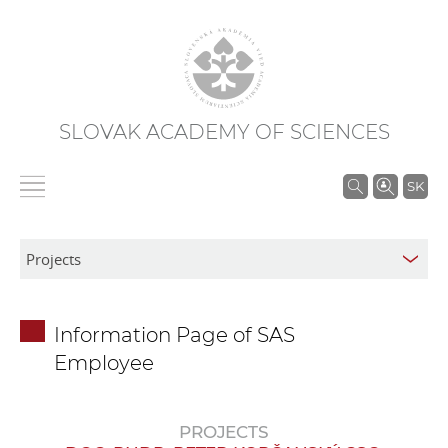
SLOVAK ACADEMY OF SCIENCES
S
SK
e
a
r
c
h
Information Page of SAS
i
Employee
n
S
A
PROJECTS
S