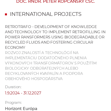
DOC. RNDR. PETER KOPČANSKÝ CSC.
w
o
INTERNATIONAL PROJECTS
r
k
RETROTRAFO - DEVELOPMENT OF KNOWLEDGE
e
AND TECHNOLOGY TO IMPLEMENT RETROFILLING IN
r
POWER RANSFORMERS USING BIODEGRADABLE OR
s
RECYCLED FLUIDS AND FOSTERING CIRCULAR
ECONOMY
ROZVOJ ZNALOSTÍ A TECHNOLÓGIÍ NA
IMPLEMENTÁCIU DODATOČNÉHO PLNENIA
VÝKONOVÝCH TRANSFORMÁTOROV S POUŽITÍM
BIOLOGICKY ODBÚRATEĽNÝCH ALEBO
RECYKLOVANÝCH KVAPALÍN A PODPORA
OBEHOVÉHO HOSPODÁRSTVA
Duration:
1.9.2024 - 31.12.2027
Program:
Horizont Európa