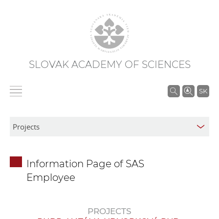
SLOVAK ACADEMY OF SCIENCES
S
SK
e
a
r
c
h
Information Page of SAS
i
Employee
n
S
A
PROJECTS
S