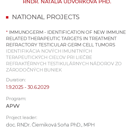
RNDR. NATÁLIA UDVORKOVÁ PHD.
w
o
NATIONAL PROJECTS
r
k
*
IMMUNOGERM - IDENTIFICATION OF NEW IMMUNE
e
RELATED THERAPEUTIC TARGETS IN TREATMENT
r
REFRACTORY TESTICULAR GERM CELL TUMORS
s
IDENTIFIKÁCIA NOVÝCH IMUNITNÝCH
TERAPEUTICKÝCH CIEĽOV PRI LIEČBE
REFRAKTÉRNYCH TESTIKULÁRNYCH NÁDOROV ZO
ZÁRODOČNÝCH BUNIEK
Duration:
1.9.2025 - 30.6.2029
Program:
APVV
Project leader:
doc. RNDr. Čierniková Soňa PhD., MPH