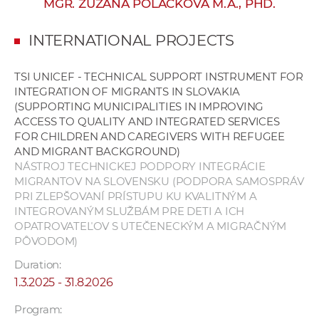
MGR. ZUZANA POLAČKOVÁ M.A., PHD.
w
o
INTERNATIONAL PROJECTS
r
k
TSI UNICEF - TECHNICAL SUPPORT INSTRUMENT FOR
e
INTEGRATION OF MIGRANTS IN SLOVAKIA
r
(SUPPORTING MUNICIPALITIES IN IMPROVING
s
ACCESS TO QUALITY AND INTEGRATED SERVICES
FOR CHILDREN AND CAREGIVERS WITH REFUGEE
AND MIGRANT BACKGROUND)
NÁSTROJ TECHNICKEJ PODPORY INTEGRÁCIE
MIGRANTOV NA SLOVENSKU (PODPORA SAMOSPRÁV
PRI ZLEPŠOVANÍ PRÍSTUPU KU KVALITNÝM A
INTEGROVANÝM SLUŽBÁM PRE DETI A ICH
OPATROVATEĽOV S UTEČENECKÝM A MIGRAČNÝM
PÔVODOM)
Duration:
1.3.2025 - 31.8.2026
Program: