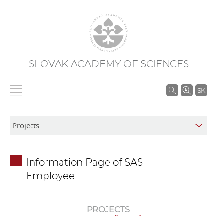
SLOVAK ACADEMY OF SCIENCES
S
SK
e
a
r
c
h
Information Page of SAS
i
Employee
n
S
A
PROJECTS
S