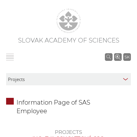
SLOVAK ACADEMY OF SCIENCES
S
SK
e
a
r
c
h
Information Page of SAS
i
Employee
n
S
A
PROJECTS
S