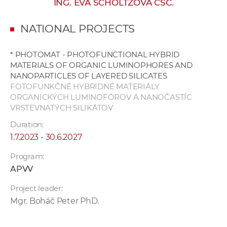
ING. EVA SCHOLTZOVÁ CSC.
w
o
NATIONAL PROJECTS
r
k
*
PHOTOMAT - PHOTOFUNCTIONAL HYBRID
e
MATERIALS OF ORGANIC LUMINOPHORES AND
r
NANOPARTICLES OF LAYERED SILICATES
s
FOTOFUNKČNÉ HYBRIDNÉ MATERIÁLY
ORGANICKÝCH LUMINOFÓROV A NANOČASTÍC
VRSTEVNATÝCH SILIKÁTOV
Duration:
1.7.2023 - 30.6.2027
Program:
APVV
Project leader:
Mgr. Boháč Peter PhD.