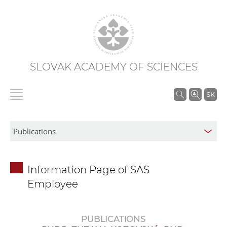
SLOVAK ACADEMY OF SCIENCES
S
SK
e
a
r
c
h
Information Page of SAS
i
Employee
n
S
A
PUBLICATIONS
S