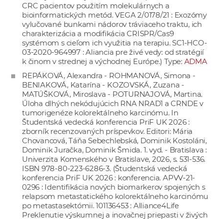
CRC pacientov použitím molekulárnych a
bioinformatických metód. VEGA 2/0178/21 : Exozómy
vylučované bunkami nádorov tráviaceho traktu, ich
charakterizácia a modifikácia CRISPR/Cas9
systémom s cieľom ich využitia na terapiu. SC1-HCO-
03-2020-964997 : Aliancia pre živé vedy: od stratégií
k činom v strednej a východnej Európe.) Type:
ADMA
REPÁKOVÁ, Alexandra - ROHMANOVÁ, Simona -
BENIAKOVÁ, Katarína - KOZOVSKÁ, Zuzana -
MATÚŠKOVÁ, Miroslava - POTURNAJOVÁ, Martina.
Úloha dlhých nekódujúcich RNA NRAD1 a CRNDE v
tumorigenéze kolorektálneho karcinómu. In
Študentská vedecká konferencia PriF UK 2026 :
zborník recenzovaných príspevkov. Editori: Mária
Chovancová, Táňa Sebechlebská, Dominik Kostoláni,
Dominik Juračka, Dominik Šmida. 1. vyd. - Bratislava :
Univerzita Komenského v Bratislave, 2026, s. 531-536.
ISBN 978-80-223-6286-3. (Študentská vedecká
konferencia PriF UK 2026 : konferencia. APVV-21-
0296 : Identifikácia nových biomarkerov spojených s
relapsom metastatického kolorektálneho karcinómu
po metastasektómii. 101136453 : Alliance4Life
Preklenutie výskumnej a inovačnej priepasti v živých