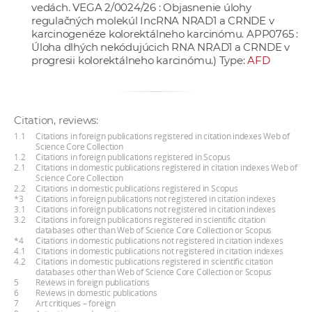
vedách. VEGA 2/0024/26 : Objasnenie úlohy
regulačných molekúl IncRNA NRAD1 a CRNDE v
karcinogenéze kolorektálneho karcinómu. APP0765 :
Úloha dlhých nekódujúcich RNA NRAD1 a CRNDE v
progresii kolorektálneho karcinómu.) Type:
AFD
Citation, reviews:
1.1
Citations in foreign publications registered in citation indexes Web of
Science Core Collection
1.2
Citations in foreign publications registered in Scopus
2.1
Citations in domestic publications registered in citation indexes Web of
Science Core Collection
2.2
Citations in domestic publications registered in Scopus
*3
Citations in foreign publications not registered in citation indexes
3.1
Citations in foreign publications not registered in citation indexes
3.2
Citations in foreign publications registered in scientific citation
databases other than Web of Science Core Collection or Scopus
*4
Citations in domestic publications not registered in citation indexes
4.1
Citations in domestic publications not registered in citation indexes
4.2
Citations in domestic publications registered in scientific citation
databases other than Web of Science Core Collection or Scopus
5
Reviews in foreign publications
6
Reviews in domestic publications
7
Art critiques – foreign