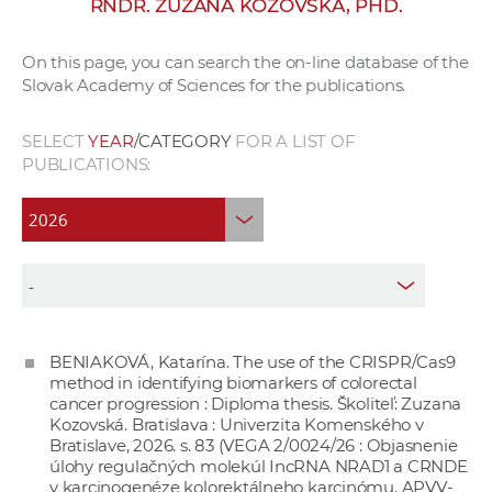
RNDR. ZUZANA KOZOVSKÁ, PHD.
w
o
On this page, you can search the on-line database of the
r
Slovak Academy of Sciences for the publications.
k
e
SELECT
YEAR
/CATEGORY
FOR A LIST OF
r
PUBLICATIONS:
s
BENIAKOVÁ, Katarína. The use of the CRISPR/Cas9
method in identifying biomarkers of colorectal
cancer progression : Diploma thesis. Školiteľ: Zuzana
Kozovská. Bratislava : Univerzita Komenského v
Bratislave, 2026. s. 83 (VEGA 2/0024/26 : Objasnenie
úlohy regulačných molekúl IncRNA NRAD1 a CRNDE
v karcinogenéze kolorektálneho karcinómu. APVV-