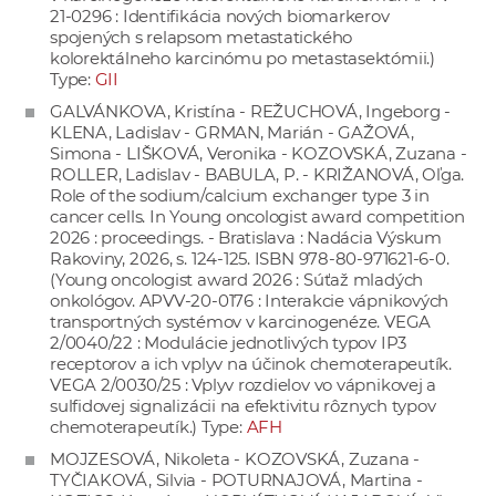
21-0296 : Identifikácia nových biomarkerov
spojených s relapsom metastatického
kolorektálneho karcinómu po metastasektómii.)
Type:
GII
GALVÁNKOVA, Kristína - REŽUCHOVÁ, Ingeborg -
KLENA, Ladislav - GRMAN, Marián - GAŽOVÁ,
Simona - LIŠKOVÁ, Veronika - KOZOVSKÁ, Zuzana -
ROLLER, Ladislav - BABULA, P. - KRIŽANOVÁ, Oľga.
Role of the sodium/calcium exchanger type 3 in
cancer cells. In Young oncologist award competition
2026 : proceedings. - Bratislava : Nadácia Výskum
Rakoviny, 2026, s. 124-125. ISBN 978-80-971621-6-0.
(Young oncologist award 2026 : Súťaž mladých
onkológov. APVV-20-0176 : Interakcie vápnikových
transportných systémov v karcinogenéze. VEGA
2/0040/22 : Modulácie jednotlivých typov IP3
receptorov a ich vplyv na účinok chemoterapeutík.
VEGA 2/0030/25 : Vplyv rozdielov vo vápnikovej a
sulfidovej signalizácii na efektivitu rôznych typov
chemoterapeutík.) Type:
AFH
MOJZESOVÁ, Nikoleta - KOZOVSKÁ, Zuzana -
TYČIAKOVÁ, Silvia - POTURNAJOVÁ, Martina -