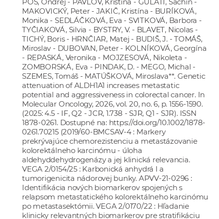
POS, Ondrej - PAVLOV, Kristína - GULATI, Sachin -
MAKOVICKÝ, Peter - JAKIČ, Kristína - BURÍKOVÁ,
Monika - SEDLÁČKOVÁ, Eva - SVITKOVÁ, Barbora -
TYČIAKOVÁ, Silvia - BYSTRY, V. - BLAVET, Nicolas -
TICHÝ, Boris - HRNČIAR, Matej - BUDIŠ, J. - TOMÁŠ,
Miroslav - DUBOVAN, Peter - KOLNÍKOVÁ, Georgína
- REPASKÁ, Veronika - MOJZESOVÁ, Nikoleta -
ZOMBORSKÁ, Eva - PINDAK, D. - MEGO, Michal -
SZEMES, Tomáš - MATÚŠKOVÁ, Miroslava**. Genetic
attenuation of ALDH1A1 increases metastatic
potential and aggressiveness in colorectal cancer. In
Molecular Oncology, 2026, vol. 20, no. 6, p. 1556-1590.
(2025: 4.5 - IF, Q2 - JCR, 1.738 - SJR, Q1 - SJR). ISSN
1878-0261. Dostupné na:
https://doi.org/10.1002/1878-
0261.70215
(2019/60-BMCSAV-4 : Markery
prekrývajúce chemorezistenciu a metastázovanie
kolorektálneho karcinómu - úloha
aldehyddehydrogenázy a jej klinická relevancia.
VEGA 2/0154/25 : Karbonická anhydrá I a
tumorigenicita nádorovej bunky. APVV-21-0296 :
Identifikácia nových biomarkerov spojených s
relapsom metastatického kolorektálneho karcinómu
po metastasektómii. VEGA 2/0170/22 : Hľadanie
klinicky relevantných biomarkerov pre stratifikáciu