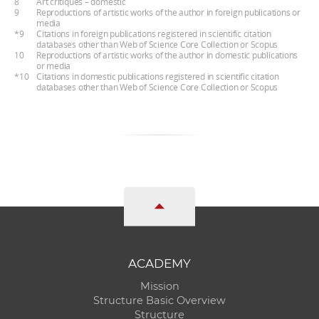
8
Art critiques – domestic
9
Reproductions of artistic works of the author in foreign publications or
media
*9
Citations in foreign publications registered in scientific citation
databases other than Web of Science Core Collection or Scopus
10
Reproductions of artistic works of the author in domestic publications
or media
*10
Citations in domestic publications registered in scientific citation
databases other than Web of Science Core Collection or Scopus
ACADEMY
Mission
Structure Basic Overview
Structure