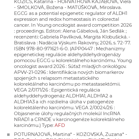
KOZICS, Katarína - HORVÁTHOVÁ KAJABOVÁ, Viera
- SMOLKOVÁ, Božena - MATÚŠKOVÁ, Miroslava.
EGCG as a potential epigenetic regulator of ALDH1
expression and redox homeostasis in colorectal
cancer. In Young oncologist award competition 2026
: proceedings. Editori: Alena Gábelová, Ján Sedlák ;
recenzenti: Gabriela Pavlíková, Margita Klobušická. -
Bratislava : Nadácia Výskum Rakoviny, 2026, s. 72-77.
ISBN 978-80-971621-6-0. (APP0447 : Mechanizmy
epigenetickej regulácie aldehyddehydrogenázy
pomocou EGCG u kolorektálneho karcinómu. Young
oncologist award 2026 : Súťaž mladých onkológov.
APVV-21-0296 : Identifikácia nových biomarkerov
spojených s relapsom metastatického
kolorektálneho karcinómu po metastasektómii.
VEGA 2/0171/26 : Epigentická regulácia
aldehyddehydrogenáz ALDH1A1, ALDH1A2 a
ALDH1A3 a ich rozdielna úloha v patogenéze
kolorektálenho karcinómu. VEGA 2/0024/26 :
Objasnenie úlohy regulačných molekúl IncRNA
NRAD1 a CRNDE v karcinogenéze kolorektálneho
karcinómu.) Type:
AFD
POTURNAJOVÁ, Martina* - KOZOVSKÁ, Zuzana* -