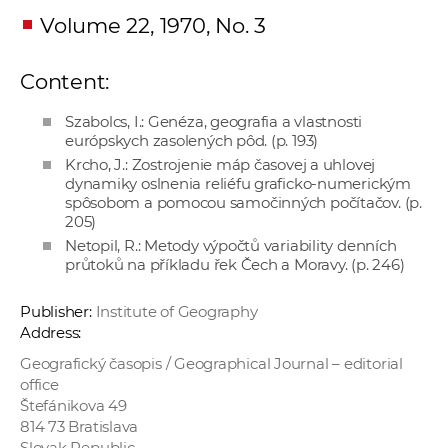
Volume 22, 1970, No. 3
Content:
Szabolcs, I.: Genéza, geografia a vlastnosti
európskych zasolených pôd. (p. 193)
Krcho, J.: Zostrojenie máp časovej a uhlovej
dynamiky oslnenia reliéfu graficko-numerickým
spôsobom a pomocou samočinných počítačov. (p.
205)
Netopil, R.: Metody výpočtů variability denních
průtoků na příkladu řek Čech a Moravy. (p. 246)
Publisher:
Institute of Geography
Address:
Geografický časopis / Geographical Journal – editorial
office
Štefánikova 49
814 73 Bratislava
Slovak Republic