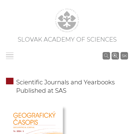
SLOVAK ACADEMY OF SCIENCES
S
SK
e
a
r
Scientific Journals and Yearbooks
c
Published at SAS
h
i
n
S
A
S