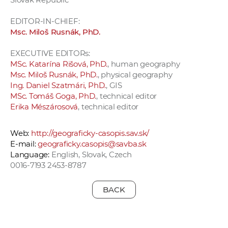
EDITOR-IN-CHIEF:
Msc. Miloš Rusnák, PhD.
EXECUTIVE EDITORs:
MSc. Katarína Rišová, PhD.
, human geography
Msc. Miloš Rusnák, PhD.
, physical geography
Ing. Daniel Szatmári, PhD.
, GIS
MSc. Tomáš Goga, PhD.
, technical editor
Erika Mészárosová
, technical editor
Web:
http://geograficky-casopis.sav.sk/
E-mail:
geograficky.casopis@savba.sk
Language:
English, Slovak, Czech
0016-7193 2453-8787
BACK