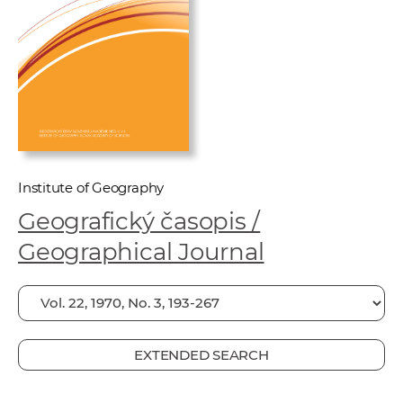
w
o
r
k
e
r
s
Institute of Geography
Geografický časopis /
Geographical Journal
EXTENDED SEARCH