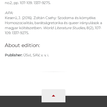
no.2, pp. 107-109. 1337-9275.
APA:
Keserű, J. (2016). Zoltán Csehy: Szodoma és környéke.
Homoszocialitás, barátságretorika és queer irányulások a
magyar költészetben.
World Literature Studies
, 8(2), 107-
109. 1337-9275.
About edition:
Publisher:
ÚSvL SAV, v. v. i.