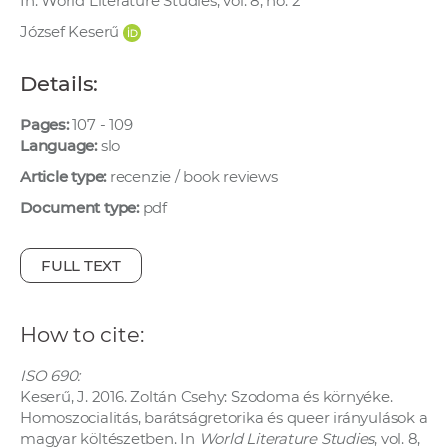
In: World Literature Studies, vol. 8, no. 2
w
József Keserű
o
r
Details:
k
e
Pages:
107 - 109
r
Language:
slo
s
Article type:
recenzie / book reviews
Document type:
pdf
FULL TEXT
How to cite:
ISO 690:
Keserű, J. 2016. Zoltán Csehy: Szodoma és környéke.
Homoszocialitás, barátságretorika és queer irányulások a
magyar költészetben. In
World Literature Studies
, vol. 8,