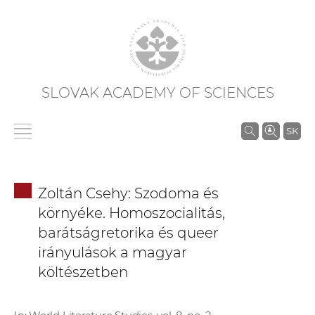
SLOVAK ACADEMY OF SCIENCES
S
SK
e
a
r
Zoltán Csehy: Szodoma és
c
környéke. Homoszocialitás,
h
barátságretorika és queer
i
irányulások a magyar
n
költészetben
S
A
S