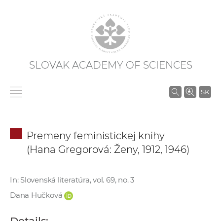
SLOVAK ACADEMY OF SCIENCES
S
SK
e
a
r
Premeny feministickej knihy
c
(Hana Gregorová: Ženy, 1912, 1946)
h
i
n
In: Slovenská literatúra, vol. 69, no. 3
S
Dana Hučková
A
S
Details: