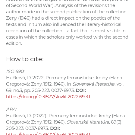
of Second World War). Analysis of the revisions the
author made in the second publication of the collection
Ženy (1946) had a direct impact on the poetics of the
texts and in turn also influenced the literary-historical
reception of the collection – a fact that is most visible in
cases in which the scholars only worked with the second
edition.
How to cite:
ISO 690:
Hučková, D. 2022. Premeny feministickej knihy (Hana
Gregorová: Ženy, 1912, 1946). In
Slovenská literatúra
, vol.
69, no.3, pp. 205-223. 0037-6973.
DOI:
https://doi.org/10.31577/slovlit.2022.69.3.1
APA:
Hučková, D. (2022). Premeny feministickej knihy (Hana
Gregorová: Ženy, 1912, 1946).
Slovenská literatúra
, 69(3),
205-223. 0037-6973.
DOI:
https://doi.org/10.31577/slovlit.2022.69.3.1