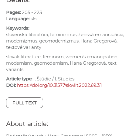
w
o
Pages:
205 - 223
Language:
slo
r
k
Keywords:
e
slovenská literatúra, feminizmus, ženská emancipácia,
modernizmus, geomodernizmus, Hana Gregorová,
r
textové varianty
s
slovak literature, feminism, women’s emancipation,
modernism, geomodernism, Hana Gregorová, text
variants
Article type:
I. Štúdie / I. Studies
DOI:
https://doi.org/10.31577/slovlit.2022.69.3.1
FULL TEXT
About article: