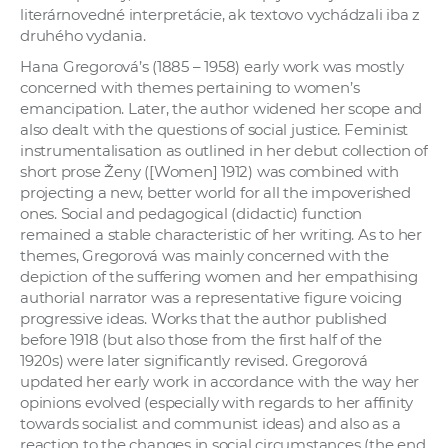
literárnovedné interpretácie, ak textovo vychádzali iba z
druhého vydania.
Hana Gregorová’s (1885 – 1958) early work was mostly
concerned with themes pertaining to women’s
emancipation. Later, the author widened her scope and
also dealt with the questions of social justice. Feminist
instrumentalisation as outlined in her debut collection of
short prose Ženy ([Women] 1912) was combined with
projecting a new, better world for all the impoverished
ones. Social and pedagogical (didactic) function
remained a stable characteristic of her writing. As to her
themes, Gregorová was mainly concerned with the
depiction of the suffering women and her empathising
authorial narrator was a representative figure voicing
progressive ideas. Works that the author published
before 1918 (but also those from the first half of the
1920s) were later significantly revised. Gregorová
updated her early work in accordance with the way her
opinions evolved (especially with regards to her affinity
towards socialist and communist ideas) and also as a
reaction to the changes in social circumstances (the end