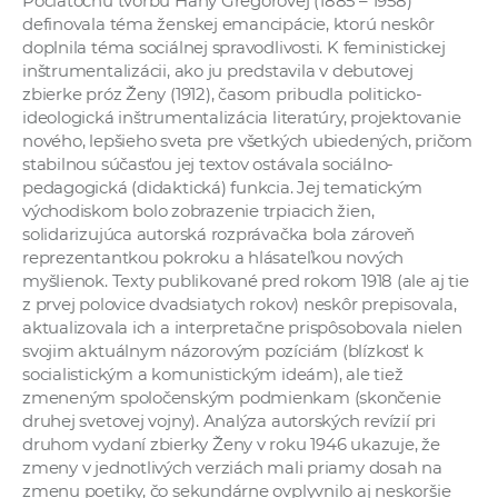
Počiatočnú tvorbu Hany Gregorovej (1885 – 1958)
definovala téma ženskej emancipácie, ktorú neskôr
doplnila téma sociálnej spravodlivosti. K feministickej
inštrumentalizácii, ako ju predstavila v debutovej
zbierke próz Ženy (1912), časom pribudla politicko-
ideologická inštrumentalizácia literatúry, projektovanie
nového, lepšieho sveta pre všetkých ubiedených, pričom
stabilnou súčasťou jej textov ostávala sociálno-
pedagogická (didaktická) funkcia. Jej tematickým
východiskom bolo zobrazenie trpiacich žien,
solidarizujúca autorská rozprávačka bola zároveň
reprezentantkou pokroku a hlásateľkou nových
myšlienok. Texty publikované pred rokom 1918 (ale aj tie
z prvej polovice dvadsiatych rokov) neskôr prepisovala,
aktualizovala ich a interpretačne prispôsobovala nielen
svojim aktuálnym názorovým pozíciám (blízkosť k
socialistickým a komunistickým ideám), ale tiež
zmeneným spoločenským podmienkam (skončenie
druhej svetovej vojny). Analýza autorských revízií pri
druhom vydaní zbierky Ženy v roku 1946 ukazuje, že
zmeny v jednotlivých verziách mali priamy dosah na
zmenu poetiky, čo sekundárne ovplyvnilo aj neskoršie