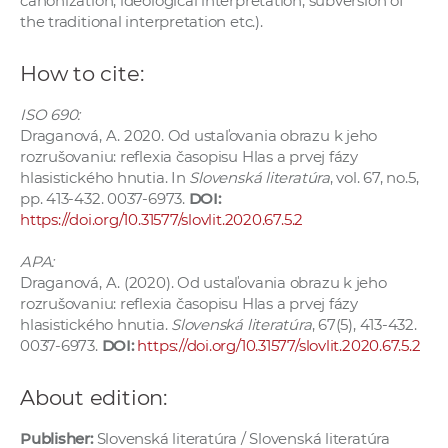
canonization, ideological interpretation, subversion of
the traditional interpretation etc.).
How to cite:
ISO 690:
Draganová, A. 2020. Od ustaľovania obrazu k jeho
rozrušovaniu: reflexia časopisu Hlas a prvej fázy
hlasistického hnutia. In
Slovenská literatúra
, vol. 67, no.5,
pp. 413-432. 0037-6973.
DOI:
https://doi.org/10.31577/slovlit.2020.67.5.2
APA:
Draganová, A. (2020). Od ustaľovania obrazu k jeho
rozrušovaniu: reflexia časopisu Hlas a prvej fázy
hlasistického hnutia.
Slovenská literatúra
, 67(5), 413-432.
0037-6973.
DOI:
https://doi.org/10.31577/slovlit.2020.67.5.2
About edition:
Publisher:
Slovenská literatúra / Slovenská literatúra