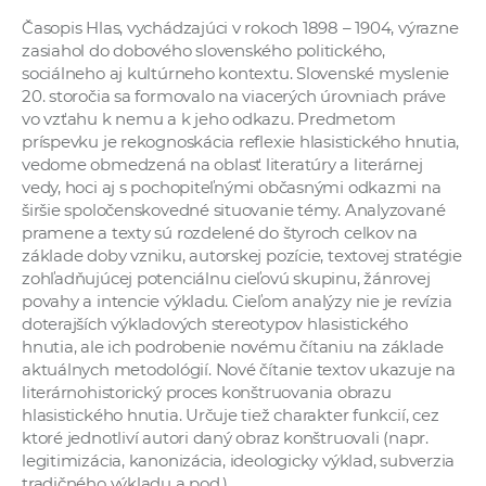
Časopis Hlas, vychádzajúci v rokoch 1898 – 1904, výrazne
zasiahol do dobového slovenského politického,
sociálneho aj kultúrneho kontextu. Slovenské myslenie
20. storočia sa formovalo na viacerých úrovniach práve
vo vzťahu k nemu a k jeho odkazu. Predmetom
príspevku je rekognoskácia reflexie hlasistického hnutia,
vedome obmedzená na oblasť literatúry a literárnej
vedy, hoci aj s pochopiteľnými občasnými odkazmi na
širšie spoločenskovedné situovanie témy. Analyzované
pramene a texty sú rozdelené do štyroch celkov na
základe doby vzniku, autorskej pozície, textovej stratégie
zohľadňujúcej potenciálnu cieľovú skupinu, žánrovej
povahy a intencie výkladu. Cieľom analýzy nie je revízia
doterajších výkladových stereotypov hlasistického
hnutia, ale ich podrobenie novému čítaniu na základe
aktuálnych metodológií. Nové čítanie textov ukazuje na
literárnohistorický proces konštruovania obrazu
hlasistického hnutia. Určuje tiež charakter funkcií, cez
ktoré jednotliví autori daný obraz konštruovali (napr.
legitimizácia, kanonizácia, ideologicky výklad, subverzia
tradičného výkladu a pod.).