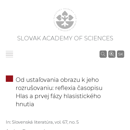
SLOVAK ACADEMY OF SCIENCES
S
SK
e
a
r
Od ustaľovania obrazu k jeho
c
rozrušovaniu: reflexia časopisu
h
Hlas a prvej fázy hlasistického
i
hnutia
n
S
A
In: Slovenská literatúra, vol. 67, no. 5
S