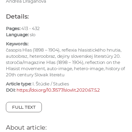
Andrea Draganová
w
o
Details:
r
k
Pages:
413 - 432
e
Language:
slo
r
Keywords:
s
časopis Hlas (1898 – 1904), reflexia hlasistického hnutia,
autoobraz, heteroobraz, dejiny slovenskej literatúry 20.
storočia/magazine Hlas (1898 – 1904), reflection on the
Hlasist movement, auto-image, hetero-image, history of
20th century Slovak literatu
Article type:
I. Štúdie / Studies
DOI:
https://doi.org/10.31577/slovlit.2020.67.5.2
FULL TEXT
About article: