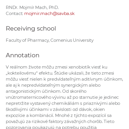
RNDr. Mojmír Mach, PhD.
Contact:
mojmir.mach@savba.sk
Receiving school
Faculty of Pharmacy, Comenius University
Annotation
V reálnom živote môžu zmesi xenobiotík viesť ku
„kokteilovému“ efektu. Štúdie ukázali, že tieto zmesi
môžu viesť nielen k predvídateľným aditívnym účinkom,
ale aj k nepredvídateľným synergickým alebo
antagonistickým účinkom. Od skorého
vnútromaternicového vývinu až po starnutie je jedinec
nepretržite vystavený chemikáliám s priaznivými alebo
škodlivými účinkami v závislosti od dávok, okien
expozície a kombinácií. Mnohé z týchto expozícií sa
považujú za rizikové faktory závažných chorôb. Tieto
pozorovania poukazujú na potrebu použitia