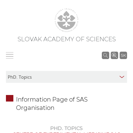
SLOVAK ACADEMY OF SCIENCES
S
SK
e
a
r
c
h
Information Page of SAS
i
Organisation
n
S
A
PHD. TOPICS
S