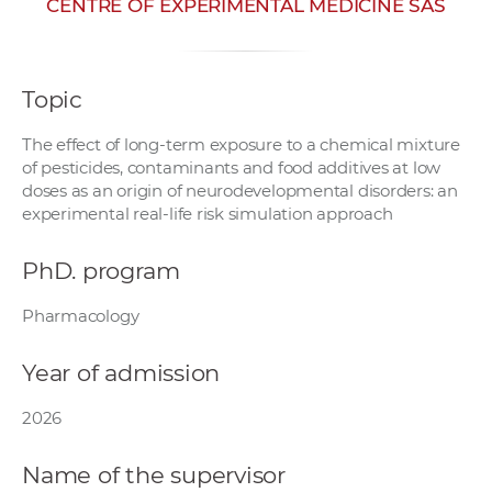
CENTRE OF EXPERIMENTAL MEDICINE SAS
w
o
r
Topic
k
e
The effect of long-term exposure to a chemical mixture
r
of pesticides, contaminants and food additives at low
s
doses as an origin of neurodevelopmental disorders: an
experimental real-life risk simulation approach
PhD. program
Pharmacology
Year of admission
2026
Name of the supervisor