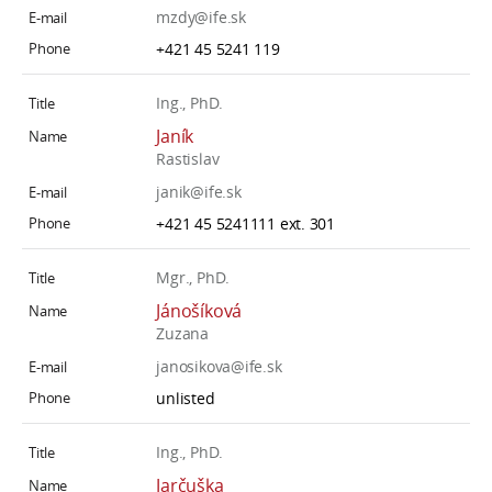
mzdy@ife.sk
+421 45 5241 119
Ing., PhD.
Janík
Rastislav
janik@ife.sk
+421 45 5241111 ext. 301
Mgr., PhD.
Jánošíková
Zuzana
janosikova@ife.sk
unlisted
Ing., PhD.
Jarčuška