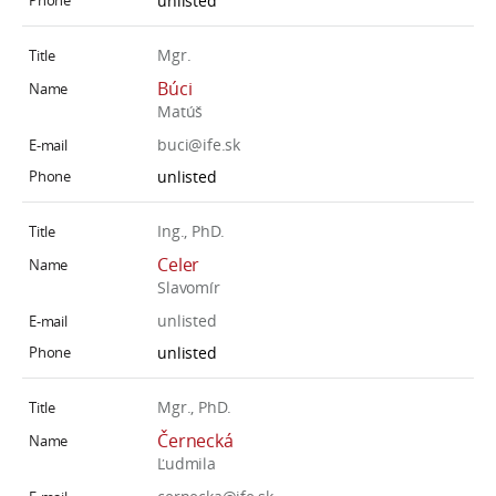
unlisted
Mgr.
Búci
Matúš
buci@ife.sk
unlisted
Ing., PhD.
Celer
Slavomír
unlisted
unlisted
Mgr., PhD.
Černecká
Ľudmila