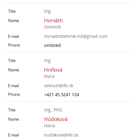
Ing.
Horváth
Dominik
horvathdominik.hd@gmail.com
unlisted
Ing.
Hriňová
Nora
sekruel@ife.sk
+421 45 5241 124
Ing., PhD.
Húdoková
Hana
hudokova@ife.sk