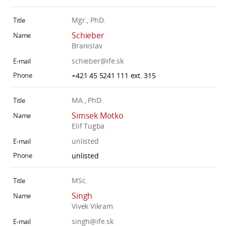
Mgr., PhD.
Schieber
Branislav
schieber@ife.sk
+421 45 5241 111 ext. 315
MA., PhD.
Simsek Motko
Elif Tugba
unlisted
unlisted
MSc.
Singh
Vivek Vikram
singh@ife.sk