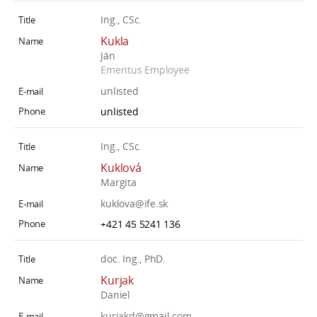
Ing., CSc.
Kukla
Ján
Emeritus Employee
unlisted
unlisted
Ing., CSc.
Kuklová
Margita
kuklova@ife.sk
+421 45 5241 136
doc. Ing., PhD.
Kurjak
Daniel
kurjakd@gmail.com