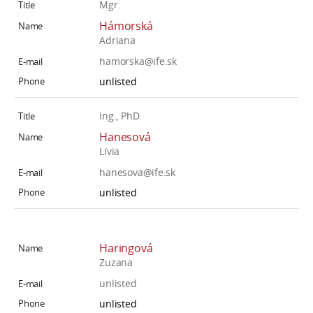
Mgr.
Hámorská
Adriana
hamorska@ife.sk
unlisted
Ing., PhD.
Hanesová
Lívia
hanesova@ife.sk
unlisted
Haringová
Zuzana
unlisted
unlisted