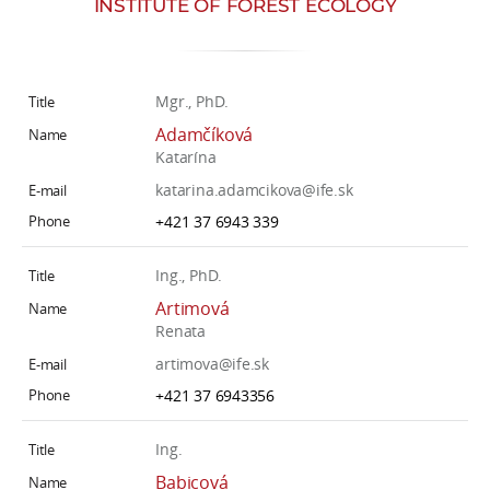
INSTITUTE OF FOREST ECOLOGY
w
o
r
k
Mgr., PhD.
e
Adamčíková
r
Katarína
s
katarina.adamcikova@ife.sk
+421 37 6943 339
Ing., PhD.
Artimová
Renata
artimova@ife.sk
+421 37 6943356
Ing.
Babicová