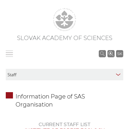
SLOVAK ACADEMY OF SCIENCES
S
SK
e
a
r
c
h
Information Page of SAS
i
Organisation
n
S
A
CURRENT STAFF LIST
S