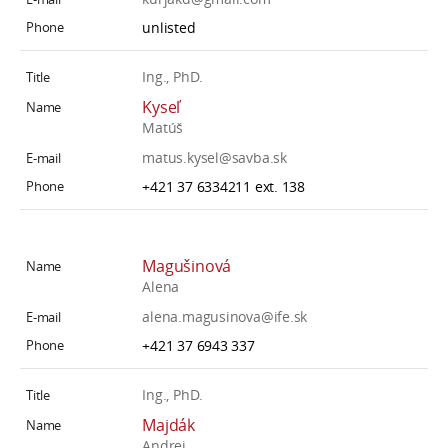
unlisted
Ing., PhD.
Kyseľ
Matúš
matus.kysel@savba.sk
+421 37 6334211 ext. 138
Magušinová
Alena
alena.magusinova@ife.sk
+421 37 6943 337
Ing., PhD.
Majdák
Andrej