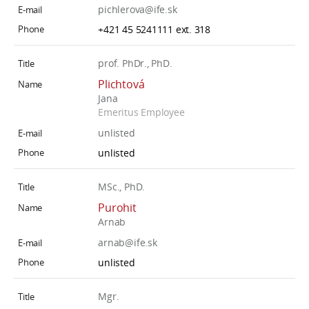
pichlerova@ife.sk
+421 45 5241111 ext. 318
prof. PhDr., PhD.
Plichtová
Jana
Emeritus Employee
unlisted
unlisted
MSc., PhD.
Purohit
Arnab
arnab@ife.sk
unlisted
Mgr.