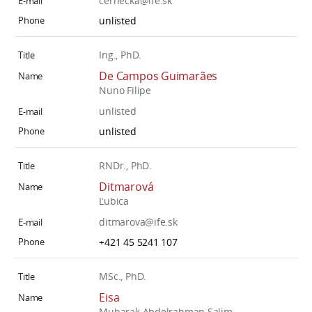
cernecka@ife.sk
unlisted
Ing., PhD.
De Campos Guimarães
Nuno Filipe
unlisted
unlisted
RNDr., PhD.
Ditmarová
Ľubica
ditmarova@ife.sk
+421 45 5241 107
MSc., PhD.
Eisa
Mubarak Abdelrahman Salim