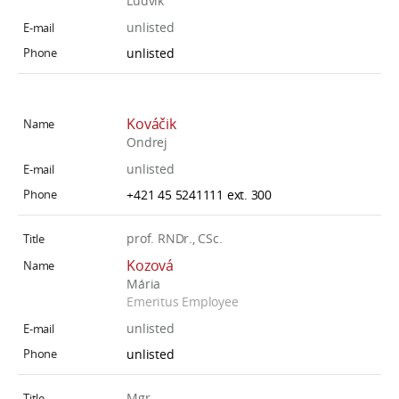
Ludvík
unlisted
unlisted
Kováčik
Ondrej
unlisted
+421 45 5241111 ext. 300
prof. RNDr., CSc.
Kozová
Mária
Emeritus Employee
unlisted
unlisted
Mgr.