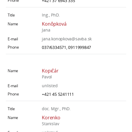
+421 37 6943 335
Ing., PhD.
Konôpková
Jana
jana.konopkova@savba.sk
037/6334571, 0911999847
Kopičár
Pavol
unlisted
+421 45 5241111
doc. Mgr., PhD.
Korenko
Stanislav