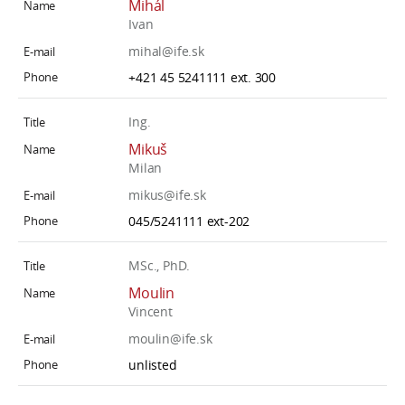
Mihál
Ivan
mihal@ife.sk
+421 45 5241111 ext. 300
Ing.
Mikuš
Milan
mikus@ife.sk
045/5241111 ext-202
MSc., PhD.
Moulin
Vincent
moulin@ife.sk
unlisted