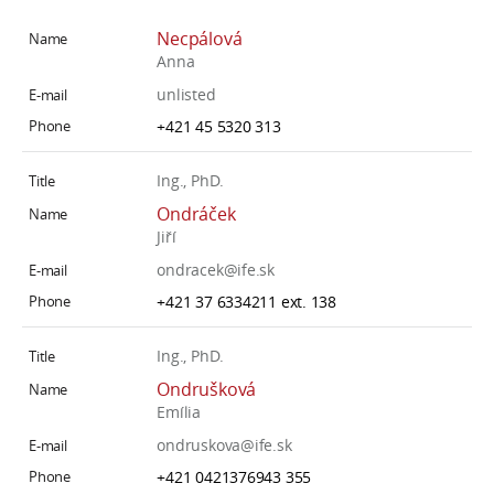
Necpálová
Anna
unlisted
+421 45 5320 313
Ing., PhD.
Ondráček
Jiří
ondracek@ife.sk
+421 37 6334211 ext. 138
Ing., PhD.
Ondrušková
Emília
ondruskova@ife.sk
+421 0421376943 355