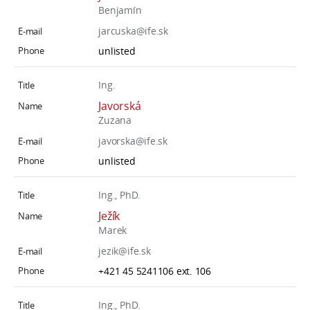
Benjamín
jarcuska@ife.sk
unlisted
Ing.
Javorská
Zuzana
javorska@ife.sk
unlisted
Ing., PhD.
Ježík
Marek
jezik@ife.sk
+421 45 5241106 ext. 106
Ing., PhD.