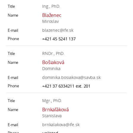
Ing., PhD.
Blaženec
Miroslav
blazenec@ife.sk
+421 45 5241 137
RNDr., PhD.
Bošiaková
Dominika
dominika.bosiakova@savba.sk
+421 37 6334211 ext. 201
Mgr., PhD.
Brnkaľáková
Stanislava
brnkalakova@ife.sk