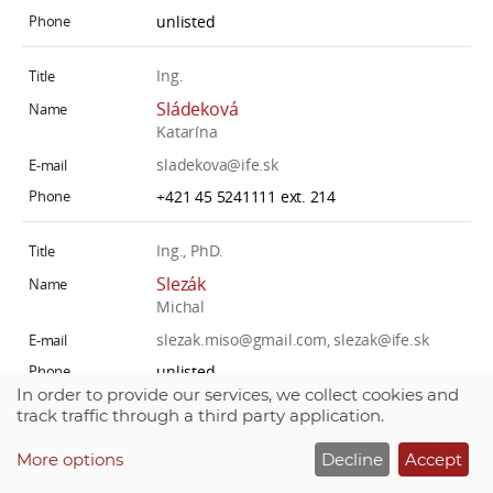
unlisted
Ing.
Sládeková
Katarína
sladekova@ife.sk
+421 45 5241111 ext. 214
Ing., PhD.
Slezák
Michal
slezak.miso@gmail.com, slezak@ife.sk
unlisted
In order to provide our services, we collect cookies and
track traffic through a third party application.
Ing.
Strmisková
More options
Decline
Accept
Michaela