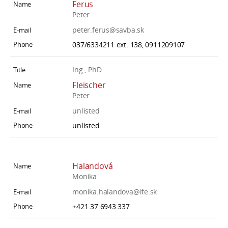
Ferus
Peter
peter.ferus@savba.sk
037/6334211 ext. 138, 0911209107
Ing., PhD.
Fleischer
Peter
unlisted
unlisted
Halandová
Monika
monika.halandova@ife.sk
+421 37 6943 337