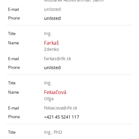
unlisted
unlisted
Ing.
Farkaš
Zdenko
farkas@ife.sk
unlisted
Ing.
Fekiačová
Oľga
fekiacova@ife.sk
+421 45 5241 117
Ing., PhD.