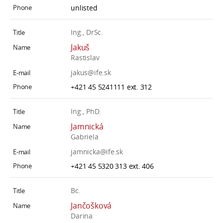
unlisted
Ing., DrSc.
Jakuš
Rastislav
jakus@ife.sk
+421 45 5241111 ext. 312
Ing., PhD.
Jamnická
Gabriela
jamnicka@ife.sk
+421 45 5320 313 ext. 406
Bc.
Jančošková
Darina