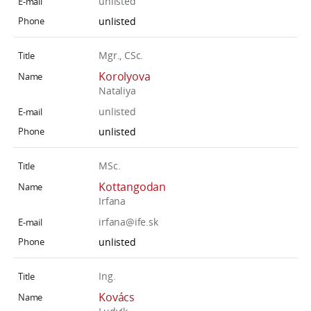
unlisted
unlisted
Mgr., CSc.
Korolyova
Nataliya
unlisted
unlisted
MSc.
Kottangodan
Irfana
irfana@ife.sk
unlisted
Ing.
Kovács