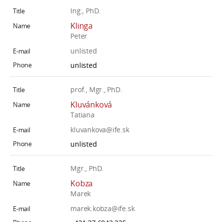
Ing., PhD.
Klinga
Peter
unlisted
unlisted
prof., Mgr., PhD.
Kluvánková
Tatiana
kluvankova@ife.sk
unlisted
Mgr., PhD.
Kobza
Marek
marek.kobza@ife.sk