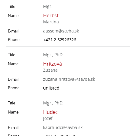
Mgr.
Herbst
Martina
aassom@savba.sk
+421 2 52926326
Mgr., PhD.
Hritzová
Zuzana
zuzana.hritzova@savba.sk
unlisted
Mgr., PhD.
Hudec
Jozef
kaorhudc@savba.sk