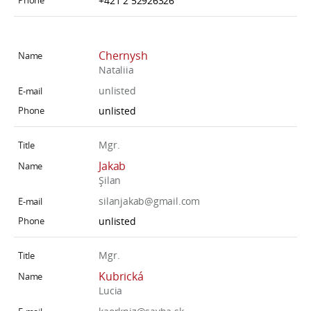
+421 2 52926326
Chernysh
Nataliia
unlisted
unlisted
Mgr.
Jakab
Şilan
silanjakab@gmail.com
unlisted
Mgr.
Kubrická
Lucia