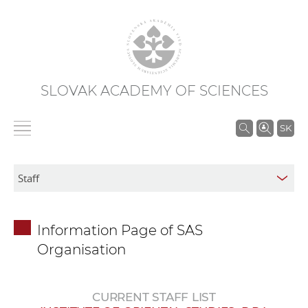
SLOVAK ACADEMY OF SCIENCES
S
SK
e
a
r
c
h
Information Page of SAS
i
Organisation
n
S
A
CURRENT STAFF LIST
S