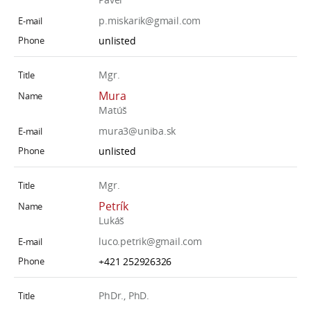
p.miskarik@gmail.com
unlisted
Mgr.
Mura
Matúš
mura3@uniba.sk
unlisted
Mgr.
Petrík
Lukáš
luco.petrik@gmail.com
+421 252926326
PhDr., PhD.