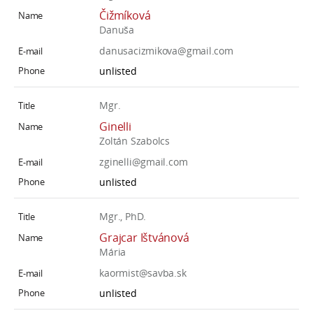
Čižmíková
Danuša
danusacizmikova@gmail.com
unlisted
Mgr.
Ginelli
Zoltán Szabolcs
zginelli@gmail.com
unlisted
Mgr., PhD.
Grajcar Ištvánová
Mária
kaormist@savba.sk
unlisted