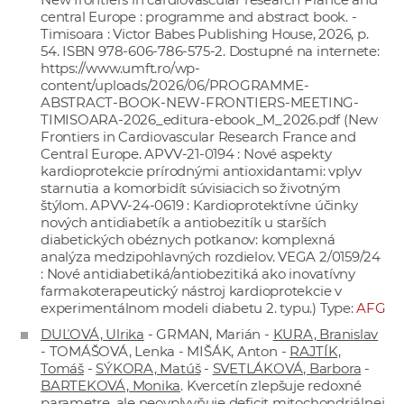
central Europe : programme and abstract book. -
Timisoara : Victor Babes Publishing House, 2026, p.
54. ISBN 978-606-786-575-2. Dostupné na internete:
https://www.umft.ro/wp-
content/uploads/2026/06/PROGRAMME-
ABSTRACT-BOOK-NEW-FRONTIERS-MEETING-
TIMISOARA-2026_editura-ebook_M_2026.pdf
(New
Frontiers in Cardiovascular Research France and
Central Europe. APVV-21-0194 : Nové aspekty
kardioprotekcie prírodnými antioxidantami: vplyv
starnutia a komorbidít súvisiacich so životným
štýlom. APVV-24-0619 : Kardioprotektívne účinky
nových antidiabetík a antiobezitík u starších
diabetických obéznych potkanov: komplexná
analýza medzipohlavných rozdielov. VEGA 2/0159/24
: Nové antidiabetiká/antiobezitiká ako inovatívny
farmakoterapeutický nástroj kardioprotekcie v
experimentálnom modeli diabetu 2. typu.) Type:
AFG
DUĽOVÁ, Ulrika
- GRMAN, Marián -
KURA, Branislav
- TOMÁŠOVÁ, Lenka - MIŠÁK, Anton -
RAJTÍK,
Tomáš
-
SÝKORA, Matúš
-
SVETLÁKOVÁ, Barbora
-
BARTEKOVÁ, Monika
. Kvercetín zlepšuje redoxné
parametre, ale neovplyvňuje deficit mitochondriálnej