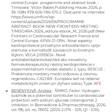
central Europe : programme and abstract book. -
Timisoara : Victor Babes Publishing House, 2026, p.
39. ISBN 978-606-786-575-2. Dostupné na internete:
https://www.umft.ro/wp-
content/uploads/2026/06/PROGRAMME-
ABSTRACT-BOOK-NEW-FRONTIERS-MEETING-
TIMISOARA-2026_editura-ebook_M_2026.pdf
(New
Frontiers in Cardiovascular Research France and
Central Europe. APVV-21-0194 : Nové aspekty
kardioprotekcie prírodnými antioxidantami: vplyv
starnutia a komorbidít súvisiacich so životným
štýlom. VEGA 2/0159/24 : Nové
antidiabetiká/antiobezitiká ako inovatívny
farmakoterapeutický nástroj kardioprotekcie v
experimentálnom modeli diabetu 2. typu. RESCUE :
Preklenutie medzery medzi srdcovou a cievnou
regeneráciou. CA22169 : Európska sieť na riešenie
metabolických zmien pri zlyhaní srdca.) Type:
AFE
BERÉNYIOVÁ, Andrea
- ŠIMKO, Fedor. Hydrogen
sulphide as a potential contributer to cardiovascular
protection with sodium-glucose cotransporter 2
inhibition. In Biomedicine & Pharmacotherapy, 2026,
vol. 195, art. no. 119012. (2025: 2.074 - SJR, Q1 - SJR).