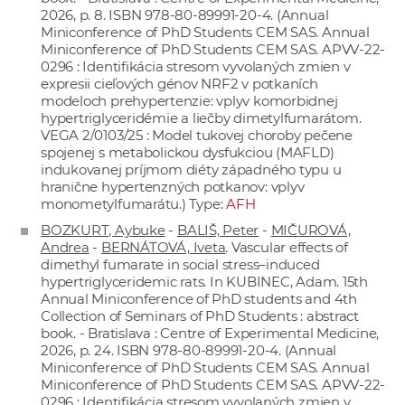
2026, p. 8. ISBN 978-80-89991-20-4. (Annual
Miniconference of PhD Students CEM SAS. Annual
Miniconference of PhD Students CEM SAS. APVV-22-
0296 : Identifikácia stresom vyvolaných zmien v
expresii cieľových génov NRF2 v potkaních
modeloch prehypertenzie: vplyv komorbidnej
hypertriglyceridémie a liečby dimetylfumarátom.
VEGA 2/0103/25 : Model tukovej choroby pečene
spojenej s metabolickou dysfukciou (MAFLD)
indukovanej príjmom diéty západného typu u
hranične hypertenzných potkanov: vplyv
monometylfumarátu.) Type:
AFH
BOZKURT, Aybuke
-
BALIŠ, Peter
-
MIČUROVÁ,
Andrea
-
BERNÁTOVÁ, Iveta
. Vascular effects of
dimethyl fumarate in social stress–induced
hypertriglyceridemic rats. In KUBINEC, Adam. 15th
Annual Miniconference of PhD students and 4th
Collection of Seminars of PhD Students : abstract
book. - Bratislava : Centre of Experimental Medicine,
2026, p. 24. ISBN 978-80-89991-20-4. (Annual
Miniconference of PhD Students CEM SAS. Annual
Miniconference of PhD Students CEM SAS. APVV-22-
0296 : Identifikácia stresom vyvolaných zmien v