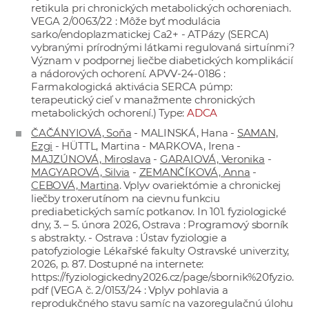
retikula pri chronických metabolických ochoreniach.
VEGA 2/0063/22 : Môže byť modulácia
sarko/endoplazmatickej Ca2+ - ATPázy (SERCA)
vybranými prírodnými látkami regulovaná sirtuínmi?
Význam v podpornej liečbe diabetických komplikácií
a nádorových ochorení. APVV-24-0186 :
Farmakologická aktivácia SERCA púmp:
terapeutický cieľ v manažmente chronických
metabolických ochorení.) Type:
ADCA
ČAČÁNYIOVÁ, Soňa
- MALINSKÁ, Hana -
SAMAN,
Ezgi
- HÜTTL, Martina - MARKOVA, Irena -
MAJZÚNOVÁ, Miroslava
-
GARAIOVÁ, Veronika
-
MAGYAROVÁ, Silvia
-
ZEMANČÍKOVÁ, Anna
-
CEBOVÁ, Martina
. Vplyv ovariektómie a chronickej
liečby troxerutínom na cievnu funkciu
prediabetických samíc potkanov. In 101. fyziologické
dny, 3. – 5. února 2026, Ostrava : Programový sborník
s abstrakty. - Ostrava : Ústav fyziologie a
patofyziologie Lékařské fakulty Ostravské univerzity,
2026, p. 87. Dostupné na internete:
https://fyziologickedny2026.cz/page/sbornik%20fyzio.
pdf
(VEGA č. 2/0153/24 : Vplyv pohlavia a
reprodukčného stavu samíc na vazoregulačnú úlohu