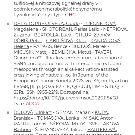
sulfidovej a nitrózovej signálnej dráhy v
podmienkach metabolického syndrómu.
Fyziologické dny.) Type:
GHG
DE LA TORRE OLVERA, Guido
-
PRECNEROVÁ,
Magdaléna
- SHOTORBAN, Parisa Lalib - NETRIOVÁ,
Zuzana - BERTOLLA, Luca - CHLUP, Zdeněk -
PÔBIŠ, Peter
-
GABRIŠOVÁ, Klára
-
KANDÁROVÁ,
Helena
- FARKAS, Bence - BUJDOŠ, Marek -
MIČUŠÍK, Matej - ŽEMLIČKA, Matúš -
TAVERI,
Gianmarco**
. Ultra-low temperature fabrication of
Si3N4 porous structure with interconnected open
mesopores through an alkali-activation-assisted
crosslinking of native silica. In Journal of the
European Ceramic Society, 2026, vol. 46, no. 14, art.no.
118468, [11] p. (2025: 6.3 - IF, Q1 - JCR, 1.154 - SJR, Q1 -
SJR). ISSN 0955-2219. Dostupné na:
https://doi.org/10.1016/j.jeurceramsoc.2026.118468
Type:
ADCA
DUĽOVÁ, Ulrika**
- GRMAN, Marián -
KURA,
Branislav
- TOMÁŠOVÁ, Lenka - MIŠÁK, Anton -
RAJTÍK, Tomáš
-
SÝKORA, Matúš
-
SVETLÁKOVÁ,
Barbora
- ŠTEPANOVSKÝ, Jakub -
BARTEKOVÁ,