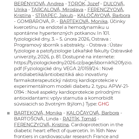
BERÉNYIOVÁ, Andrea
-
TÖRÖK, Jozef
-
DUĽOVÁ,
Ulrika
-
TARCALOVÁ, Miroslava
-
FERENCZYOVÁ,
Kristína
-
STRAPEC, Jakub
-
KALOČAYOVÁ, Barbora
- GOMBÁROVÁ, P. -
BARTEKOVÁ, Monika
. Účinky
kvercetínu na endotel a hemodynamiku u
spontánne hypertenzných potkanov. In 101.
fyziologické dny, 3. – 5. února 2026, Ostrava :
Programový sborník s abstrakty. - Ostrava : Ústav
fyziologie a patofyziologie Lékařské fakulty Ostravské
univerzity, 2026, p. 81. Dostupné na internete:
https://fyziologickedny2026.cz/page/sbornik%20fyzio.
pdf
(Fyziologické dny. VEGA 2/0159/24 : Nové
antidiabetiká/antiobezitiká ako inovatívny
farmakoterapeutický nástroj kardioprotekcie v
experimentálnom modeli diabetu 2. typu. APVV-21-
0194 : Nové aspekty kardioprotekcie prírodnými
antioxidantami: vplyv starnutia a komorbidít
súvisiacich so životným štýlom.) Type:
GHG
BARTEKOVÁ, Monika
-
KALOČAYOVÁ, Barbora
-
BARTOŠOVÁ, Linda -
RAJTÍK, Tomáš
-
FERENCZYOVÁ, Kristína
. Cardioprotection in the
diabetic heart: effect of quercetin. In 16th New
frontiers in cardiovascular research France and