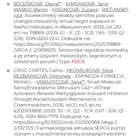
BZDÚŠKOVÁ, Diana**
-
KIMIJANOVÁ, Jana
-
MARKO, Martin
-
HIRJAKOVÁ, Zuzana
-
RIEČANSKÝ,
Igor
. Accelerometry reliably identifies postural
changes induced by virtual height exposure in
fearful individuals. In Measurement, 2026, vol. 261,
art. no. 119889. (2025: 6.1 - IF, Q1 - JCR, 1.145 - SJR, Q1 -
SJR). ISSN 0263-2241. Dostupné na:
https://doi.org/10.1016/j.measurement.2025.119889
(VEGA č. 2/0098/25 : Senzorická regulácia rovnováhy
a jej zmeny vplyvom motorických, kognitívnych a
úzkostných porúch.) Type:
ADCA
CRUZ-CORTÉS, Carlos -
MICHÁLIKOVÁ, Silvia
-
REZBÁRIKOVÁ, Petronela
- ESPINOZA-FONSECA,
Michel L. -
VISKUPIČOVÁ, Jana**
. Small-Molecule
Sarco/Endoplasmic Reticulum Ca2+-ATPase
Activators Reverse Methylglyoxal-Induced Inhibition
through Nonantioxidant Mechanisms. In
Chemmedchem, 2026, vol.21, no.1, art.no.
e202500968. (2025: 3.5 - IF, Q2 - JCR, 0.67 - SJR, Q1 -
SJR). ISSN 1860-7179. Dostupné na:
https://doi.org/10.1002/cmdc.202500968
(Vega č.
2/0127/25 : Farmakologická aktivácia SERCA púmp:
význam v manažmente stresu endoplazmatického