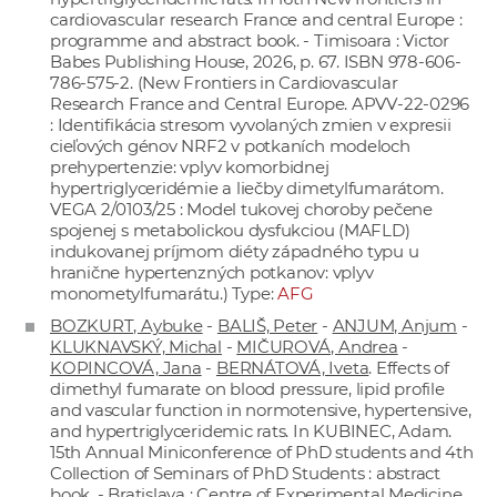
cardiovascular research France and central Europe :
programme and abstract book. - Timisoara : Victor
Babes Publishing House, 2026, p. 67. ISBN 978-606-
786-575-2. (New Frontiers in Cardiovascular
Research France and Central Europe. APVV-22-0296
: Identifikácia stresom vyvolaných zmien v expresii
cieľových génov NRF2 v potkaních modeloch
prehypertenzie: vplyv komorbidnej
hypertriglyceridémie a liečby dimetylfumarátom.
VEGA 2/0103/25 : Model tukovej choroby pečene
spojenej s metabolickou dysfukciou (MAFLD)
indukovanej príjmom diéty západného typu u
hranične hypertenzných potkanov: vplyv
monometylfumarátu.) Type:
AFG
BOZKURT, Aybuke
-
BALIŠ, Peter
-
ANJUM, Anjum
-
KLUKNAVSKÝ, Michal
-
MIČUROVÁ, Andrea
-
KOPINCOVÁ, Jana
-
BERNÁTOVÁ, Iveta
. Effects of
dimethyl fumarate on blood pressure, lipid profile
and vascular function in normotensive, hypertensive,
and hypertriglyceridemic rats. In KUBINEC, Adam.
15th Annual Miniconference of PhD students and 4th
Collection of Seminars of PhD Students : abstract
book. - Bratislava : Centre of Experimental Medicine,