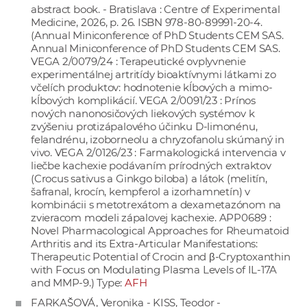
abstract book. - Bratislava : Centre of Experimental
Medicine, 2026, p. 26. ISBN 978-80-89991-20-4.
(Annual Miniconference of PhD Students CEM SAS.
Annual Miniconference of PhD Students CEM SAS.
VEGA 2/0079/24 : Terapeutické ovplyvnenie
experimentálnej artritídy bioaktívnymi látkami zo
včelích produktov: hodnotenie kĺbových a mimo-
kĺbových komplikácií. VEGA 2/0091/23 : Prínos
nových nanonosičových liekových systémov k
zvýšeniu protizápalového účinku D-limonénu,
felandrénu, izoborneolu a chryzofanolu skúmaný in
vivo. VEGA 2/0126/23 : Farmakologická intervencia v
liečbe kachexie podávaním prírodných extraktov
(Crocus sativus a Ginkgo biloba) a látok (melitín,
šafranal, krocín, kempferol a izorhamnetín) v
kombinácii s metotrexátom a dexametazónom na
zvieracom modeli zápalovej kachexie. APP0689 :
Novel Pharmacological Approaches for Rheumatoid
Arthritis and its Extra-Articular Manifestations:
Therapeutic Potential of Crocin and β-Cryptoxanthin
with Focus on Modulating Plasma Levels of IL-17A
and MMP-9.) Type:
AFH
FARKAŠOVÁ, Veronika
-
KISS, Teodor
-