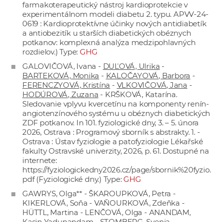
farmakoterapeutický nástroj kardioprotekcie v
experimentálnom modeli diabetu 2. typu. APVV-24-
0619 : Kardioprotektívne účinky nových antidiabetík
a antiobezitík u starších diabetických obéznych
potkanov: komplexná analýza medzipohlavných
rozdielov.) Type:
GHG
GALOVIČOVÁ, Ivana -
DUĽOVÁ, Ulrika
-
BARTEKOVÁ, Monika
-
KALOČAYOVÁ, Barbora
-
FERENCZYOVÁ, Kristína
-
VLKOVIČOVÁ, Jana
-
HODÚROVÁ, Zuzana
- KRŠKOVÁ, Katarína.
Sledovanie vplyvu kvercetínu na komponenty renín-
angiotenzínového systému u obéznych diabetických
ZDF potkanov. In 101. fyziologické dny, 3. – 5. února
2026, Ostrava : Programový sborník s abstrakty. 1. -
Ostrava : Ústav fyziologie a patofyziologie Lékařské
fakulty Ostravské univerzity, 2026, p. 61. Dostupné na
internete:
https://fyziologickedny2026.cz/page/sbornik%20fyzio.
pdf
(Fyziologické dny.) Type:
GHG
GAWRYS, Olga** - ŠKAROUPKOVÁ, Petra -
KIKERLOVÁ, Soňa - VAŇOURKOVÁ, Zdeňka -
HÜTTL, Martina - LENČOVÁ, Olga - ANANDAM,
Kasin Yadunandam - STOMBERG, Svenja -