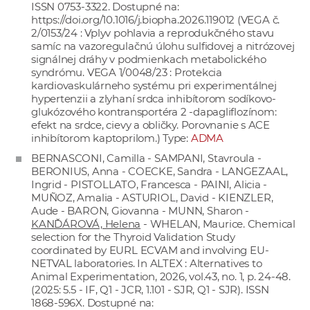
ISSN 0753-3322. Dostupné na:
https://doi.org/10.1016/j.biopha.2026.119012
(VEGA č.
2/0153/24 : Vplyv pohlavia a reprodukčného stavu
samíc na vazoregulačnú úlohu sulfidovej a nitrózovej
signálnej dráhy v podmienkach metabolického
syndrómu. VEGA 1/0048/23 : Protekcia
kardiovaskulárneho systému pri experimentálnej
hypertenzii a zlyhaní srdca inhibítorom sodíkovo-
glukózového kontransportéra 2 -dapagliflozínom:
efekt na srdce, cievy a obličky. Porovnanie s ACE
inhibítorom kaptoprilom.) Type:
ADMA
BERNASCONI, Camilla - SAMPANI, Stavroula -
BERONIUS, Anna - COECKE, Sandra - LANGEZAAL,
Ingrid - PISTOLLATO, Francesca - PAINI, Alicia -
MUÑOZ, Amalia - ASTURIOL, David - KIENZLER,
Aude - BARON, Giovanna - MUNN, Sharon -
KANĎÁROVÁ, Helena
- WHELAN, Maurice. Chemical
selection for the Thyroid Validation Study
coordinated by EURL ECVAM and involving EU-
NETVAL laboratories. In ALTEX : Alternatives to
Animal Experimentation, 2026, vol.43, no. 1, p. 24-48.
(2025: 5.5 - IF, Q1 - JCR, 1.101 - SJR, Q1 - SJR). ISSN
1868-596X. Dostupné na: