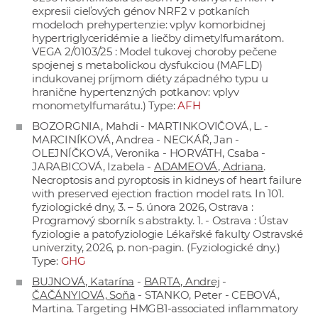
expresii cieľových génov NRF2 v potkaních
modeloch prehypertenzie: vplyv komorbidnej
hypertriglyceridémie a liečby dimetylfumarátom.
VEGA 2/0103/25 : Model tukovej choroby pečene
spojenej s metabolickou dysfukciou (MAFLD)
indukovanej príjmom diéty západného typu u
hranične hypertenzných potkanov: vplyv
monometylfumarátu.) Type:
AFH
BOZORGNIA, Mahdi - MARTINKOVIČOVÁ, L. -
MARCINÍKOVÁ, Andrea - NECKÁŘ, Jan -
OLEJNÍČKOVÁ, Veronika - HORVÁTH, Csaba -
JARABICOVÁ, Izabela -
ADAMEOVÁ, Adriana
.
Necroptosis and pyroptosis in kidneys of heart failure
with preserved ejection fraction model rats. In 101.
fyziologické dny, 3. – 5. února 2026, Ostrava :
Programový sborník s abstrakty. 1. - Ostrava : Ústav
fyziologie a patofyziologie Lékařské fakulty Ostravské
univerzity, 2026, p. non-pagin. (Fyziologické dny.)
Type:
GHG
BUJNOVÁ, Katarína
-
BARTA, Andrej
-
ČAČÁNYIOVÁ, Soňa
- STANKO, Peter - CEBOVÁ,
Martina. Targeting HMGB1-associated inflammatory