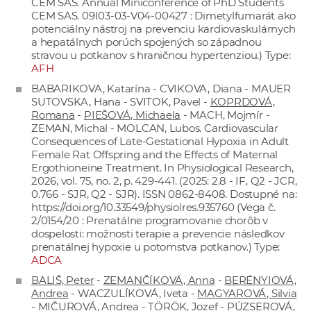
CEM SAS. Annual Miniconference of PhD Students
CEM SAS. 09I03-03-V04-00427 : Dimetylfumarát ako
potenciálny nástroj na prevenciu kardiovaskulárnych
a hepatálnych porúch spojených so západnou
stravou u potkanov s hraničnou hypertenziou.) Type:
AFH
BABARIKOVA, Katarína - CVIKOVA, Diana - MAUER
SUTOVSKA, Hana - SVITOK, Pavel -
KOPRDOVÁ,
Romana
-
PIEŠOVÁ, Michaela
- MACH, Mojmír -
ZEMAN, Michal - MOLCAN, Lubos. Cardiovascular
Consequences of Late-Gestational Hypoxia in Adult
Female Rat Offspring and the Effects of Maternal
Ergothioneine Treatment. In Physiological Research,
2026, vol. 75, no. 2, p. 429-441. (2025: 2.8 - IF, Q2 - JCR,
0.766 - SJR, Q2 - SJR). ISSN 0862-8408. Dostupné na:
https://doi.org/10.33549/physiolres.935760
(Vega č.
2/0154/20 : Prenatálne programovanie chorôb v
dospelosti: možnosti terapie a prevencie následkov
prenatálnej hypoxie u potomstva potkanov.) Type:
ADCA
BALIŠ, Peter
-
ZEMANČÍKOVÁ, Anna
-
BERÉNYIOVÁ,
Andrea
- WACZULÍKOVÁ, Iveta -
MAGYAROVÁ, Silvia
-
MIČUROVÁ, Andrea
-
TÖRÖK, Jozef
-
PÚZSEROVÁ,