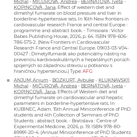
Michal
-
MIČUROVÁ, Andrea
-
BERNÁTOVÁ, Iveta
-
KOPINCOVÁ, Jana
. Effect of western diet and
dimethyl fumarate on blood pressure and liver in
borderline-hypertensive rats. In 16th New frontiers in
cardiovascular research France and central Europe :
programme and abstract book. - Timisoara : Victor
Babes Publishing House, 2026, p. 64. ISBN 978-606-
786-575-2. (New Frontiers in Cardiovascular
Research France and Central Europe. 09I03-03-V04-
00427 : Dimetylfumarát ako potenciálny nástroj na
prevenciu kardiovaskulárnych a hepatálnych porúch
spojených so západnou stravou u potkanov s
hraničnou hypertenziou.) Type:
AFG
ANJUM, Anjum
-
BOZKURT, Aybuke
-
KLUKNAVSKÝ,
Michal
-
MIČUROVÁ, Andrea
-
BERNÁTOVÁ, Iveta
-
KOPINCOVÁ, Jana
. Effects of Western diet and
dimethyl fumarate on cardiovascular and hepatic
parameters in borderline-hypertensive rats. In
KUBINEC, Adam. 15th Annual Miniconference of PhD
students and 4th Collection of Seminars of PhD
Students : abstract book. - Bratislava : Centre of
Experimental Medicine, 2026, p. 19. ISBN 978-80-
89991-20-4. (Annual Miniconference of PhD Students