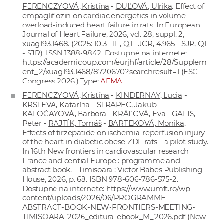
FERENCZYOVÁ, Kristína
-
DUĽOVÁ, Ulrika
. Effect of
empagliflozin on cardiac energetics in volume
overload-induced heart failure in rats. In European
Journal of Heart Failure, 2026, vol. 28, suppl. 2,
xuag193.1468. (2025: 10.3 - IF, Q1 - JCR, 4.965 - SJR, Q1
- SJR). ISSN 1388-9842. Dostupné na internete:
https://academic.oup.com/eurjhf/article/28/Supplem
ent_2/xuag193.1468/8720670?searchresult=1
(ESC
Congress 2026.) Type:
AEMA
FERENCZYOVÁ, Kristína
-
KINDERNAY, Lucia
-
KRSTEVA, Katarína
-
STRAPEC, Jakub
-
KALOČAYOVÁ, Barbora
- KRÁĽOVÁ, Eva - GALIS,
Peter -
RAJTÍK, Tomáš
-
BARTEKOVÁ, Monika
.
Effects of tirzepatide on ischemia-reperfusion injury
of the heart in diabetic obese ZDF rats - a pilot study.
In 16th New frontiers in cardiovascular research
France and central Europe : programme and
abstract book. - Timisoara : Victor Babes Publishing
House, 2026, p. 68. ISBN 978-606-786-575-2.
Dostupné na internete:
https://www.umft.ro/wp-
content/uploads/2026/06/PROGRAMME-
ABSTRACT-BOOK-NEW-FRONTIERS-MEETING-
TIMISOARA-2026_editura-ebook_M_2026.pdf
(New