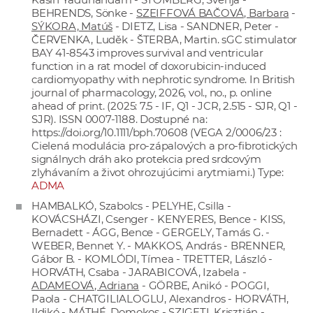
BEHRENDS, Sönke -
SZEIFFOVÁ BAČOVÁ, Barbara
-
SÝKORA, Matúš
- DIETZ, Lisa - SANDNER, Peter -
ČERVENKA, Luděk - ŠTERBA, Martin. sGC stimulator
BAY 41-8543 improves survival and ventricular
function in a rat model of doxorubicin-induced
cardiomyopathy with nephrotic syndrome. In British
journal of pharmacology, 2026, vol., no., p. online
ahead of print. (2025: 7.5 - IF, Q1 - JCR, 2.515 - SJR, Q1 -
SJR). ISSN 0007-1188. Dostupné na:
https://doi.org/10.1111/bph.70608
(VEGA 2/0006/23 :
Cielená modulácia pro-zápalových a pro-fibrotických
signálnych dráh ako protekcia pred srdcovým
zlyhávaním a život ohrozujúcimi arytmiami.) Type:
ADMA
HAMBALKÓ, Szabolcs - PELYHE, Csilla -
KOVÁCSHÁZI, Csenger - KENYERES, Bence - KISS,
Bernadett - ÁGG, Bence - GERGELY, Tamás G. -
WEBER, Bennet Y. - MAKKOS, András - BRENNER,
Gábor B. - KOMLÓDI, Tímea - TRETTER, László -
HORVÁTH, Csaba - JARABICOVÁ, Izabela -
ADAMEOVÁ, Adriana
- GÖRBE, Anikó - POGGI,
Paola - CHATGILIALOGLU, Alexandros - HORVÁTH,
Ildikó - MÁTHÉ, Domokos - SZIGETI, Krisztián -