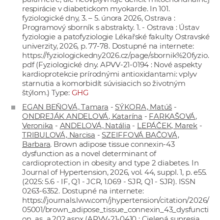
respirácie v diabetickom myokarde. In 101.
fyziologické dny, 3. – 5. února 2026, Ostrava :
Programový sborník s abstrakty. 1. - Ostrava : Ústav
fyziologie a patofyziologie Lékařské fakulty Ostravské
univerzity, 2026, p. 77-78. Dostupné na internete:
https://fyziologickedny2026.cz/page/sbornik%20fyzio.
pdf
(Fyziologické dny. APVV-21-0194 : Nové aspekty
kardioprotekcie prírodnými antioxidantami: vplyv
starnutia a komorbidít súvisiacich so životným
štýlom.) Type:
GHG
EGAN BEŇOVÁ, Tamara
-
SÝKORA, Matúš
-
ONDREJÁK ANDELOVÁ, Katarína
-
FARKAŠOVÁ,
Veronika
-
ANDELOVÁ, Natália
-
LEPÁČEK, Marek
-
TRIBULOVÁ, Narcisa
-
SZEIFFOVÁ BAČOVÁ,
Barbara
. Brown adipose tissue connexin-43
dysfunction as a novel determinant of
cardioprotection in obesity and type 2 diabetes. In
Journal of Hypertension, 2026, vol. 44, suppl. 1, p. e55.
(2025: 5.6 - IF, Q1 - JCR, 1.069 - SJR, Q1 - SJR). ISSN
0263-6352. Dostupné na internete:
https://journals.lww.com/jhypertension/citation/2026/
05001/brown_adipose_tissue_connexin_43_dysfuncti
on_as_a.202.aspx
(APVV-21-0410 : Cielená supresia