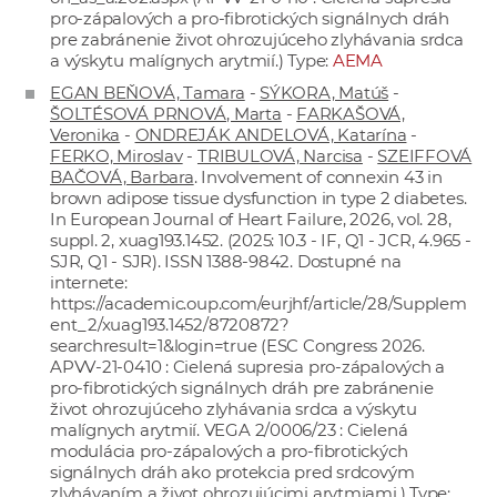
pro-zápalových a pro-fibrotických signálnych dráh
pre zabránenie život ohrozujúceho zlyhávania srdca
a výskytu malígnych arytmií.) Type:
AEMA
EGAN BEŇOVÁ, Tamara
-
SÝKORA, Matúš
-
ŠOLTÉSOVÁ PRNOVÁ, Marta
-
FARKAŠOVÁ,
Veronika
-
ONDREJÁK ANDELOVÁ, Katarína
-
FERKO, Miroslav
-
TRIBULOVÁ, Narcisa
-
SZEIFFOVÁ
BAČOVÁ, Barbara
. Involvement of connexin 43 in
brown adipose tissue dysfunction in type 2 diabetes.
In European Journal of Heart Failure, 2026, vol. 28,
suppl. 2, xuag193.1452. (2025: 10.3 - IF, Q1 - JCR, 4.965 -
SJR, Q1 - SJR). ISSN 1388-9842. Dostupné na
internete:
https://academic.oup.com/eurjhf/article/28/Supplem
ent_2/xuag193.1452/8720872?
searchresult=1&login=true
(ESC Congress 2026.
APVV-21-0410 : Cielená supresia pro-zápalových a
pro-fibrotických signálnych dráh pre zabránenie
život ohrozujúceho zlyhávania srdca a výskytu
malígnych arytmií. VEGA 2/0006/23 : Cielená
modulácia pro-zápalových a pro-fibrotických
signálnych dráh ako protekcia pred srdcovým
zlyhávaním a život ohrozujúcimi arytmiami.) Type: