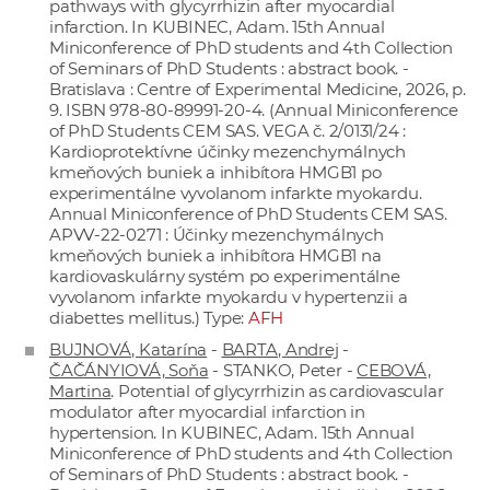
pathways with glycyrrhizin after myocardial
infarction. In KUBINEC, Adam. 15th Annual
Miniconference of PhD students and 4th Collection
of Seminars of PhD Students : abstract book. -
Bratislava : Centre of Experimental Medicine, 2026, p.
9. ISBN 978-80-89991-20-4. (Annual Miniconference
of PhD Students CEM SAS. VEGA č. 2/0131/24 :
Kardioprotektívne účinky mezenchymálnych
kmeňových buniek a inhibítora HMGB1 po
experimentálne vyvolanom infarkte myokardu.
Annual Miniconference of PhD Students CEM SAS.
APVV-22-0271 : Účinky mezenchymálnych
kmeňových buniek a inhibítora HMGB1 na
kardiovaskulárny systém po experimentálne
vyvolanom infarkte myokardu v hypertenzii a
diabettes mellitus.) Type:
AFH
BUJNOVÁ, Katarína
-
BARTA, Andrej
-
ČAČÁNYIOVÁ, Soňa
- STANKO, Peter -
CEBOVÁ,
Martina
. Potential of glycyrrhizin as cardiovascular
modulator after myocardial infarction in
hypertension. In KUBINEC, Adam. 15th Annual
Miniconference of PhD students and 4th Collection
of Seminars of PhD Students : abstract book. -