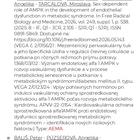
Angelika
-
TARCALOVÁ, Miroslava
. Sex-dependent
role of AMPK in the development of endothelial
dysfunction in metabolic syndrome. In Free Radical
Biology and Medicine, 2026, vol. 249, suppl. 1, p. S38.
(2025: 8 - IF, Q1 - JCR, 2.105 - SJR, Q1 - SJR). ISSN
0891-5849. Dostupné na:
https://doi.org/10.1016/j.freeradbiomed.2026.05.143
(VEGA č. 2/0156/21 : Mezenterický perivaskulárny tuk
a jeho špecifická úloha v regulácii črevnej cirkulácie u
potkana pri rôznych režimoch príjmu potravy.
1368/03/02 : Význam endotelovej alfa 1 AMPK v
rozvoji vaskulárnej dysfunkcie a v procese
metabolickej senescencie u potkanov s
metabolickým syndrómom/diabetes mellitus II. typu.
VEGA 2/0123/24 : Vplyv pohlavných hormónov pri
indukcii vaskulárnej ochrany sprostredkovanej
aktiváciou alfa-1 AMPK počas rozvoja metabolického
syndrómu. APVV-22-0154 : Kardiovaskulárna ochrana
sprostredkovaná alfa1AMPK proti endotelovej
dysfunkcii sprostredkovanej metabolickým
syndrómom – identifikácia nových rizikových
faktorov.) Type:
AEMA
BALIŠ, Peter
-
PÚZSEROVÁ, Angelika
-