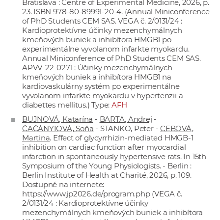
Bratislava : Centre of Experimental Medicine, 2026, p.
23. ISBN 978-80-89991-20-4. (Annual Miniconference
of PhD Students CEM SAS. VEGA č. 2/0131/24 :
Kardioprotektívne účinky mezenchymálnych
kmeňových buniek a inhibítora HMGB1 po
experimentálne vyvolanom infarkte myokardu.
Annual Miniconference of PhD Students CEM SAS.
APVV-22-0271 : Účinky mezenchymálnych
kmeňových buniek a inhibítora HMGB1 na
kardiovaskulárny systém po experimentálne
vyvolanom infarkte myokardu v hypertenzii a
diabettes mellitus.) Type:
AFH
BUJNOVÁ, Katarína
-
BARTA, Andrej
-
ČAČÁNYIOVÁ, Soňa
- STANKO, Peter -
CEBOVÁ,
Martina
. Effect of glycyrrhizin-mediated HMGB-1
inhibition on cardiac function after myocardial
infarction in spontaneously hypertensive rats. In 15th
Symposium of the Young Physiologists. - Berlin :
Berlin Institute of Health at Charité, 2026, p. 109.
Dostupné na internete:
https://www.jp2026.de/program.php
(VEGA č.
2/0131/24 : Kardioprotektívne účinky
mezenchymálnych kmeňových buniek a inhibítora