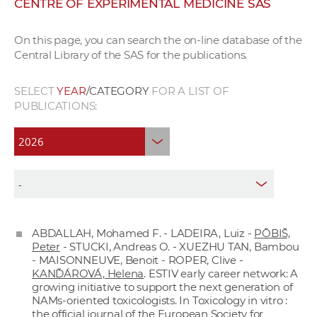
CENTRE OF EXPERIMENTAL MEDICINE SAS
w
o
On this page, you can search the on-line database of the
r
Central Library of the SAS for the publications.
k
e
SELECT
YEAR
/CATEGORY
FOR A LIST OF
r
PUBLICATIONS:
s
ABDALLAH, Mohamed F. - LADEIRA, Luiz -
PÔBIŠ,
Peter
- STUCKI, Andreas O. - XUEZHU TAN, Bambou
- MAISONNEUVE, Benoit - ROPER, Clive -
KANĎÁROVÁ, Helena
. ESTIV early career network: A
growing initiative to support the next generation of
NAMs-oriented toxicologists. In Toxicology in vitro :
the official journal of the European Society for