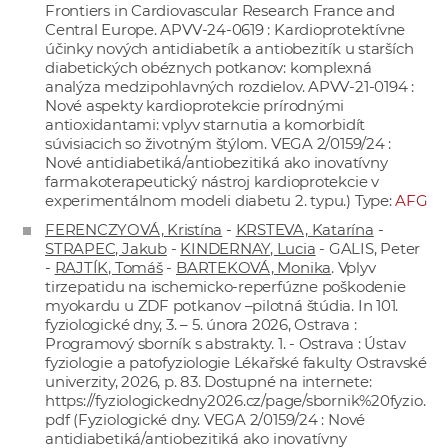
Frontiers in Cardiovascular Research France and
Central Europe. APVV-24-0619 : Kardioprotektívne
účinky nových antidiabetík a antiobezitík u starších
diabetických obéznych potkanov: komplexná
analýza medzipohlavných rozdielov. APVV-21-0194 :
Nové aspekty kardioprotekcie prírodnými
antioxidantami: vplyv starnutia a komorbidít
súvisiacich so životným štýlom. VEGA 2/0159/24 :
Nové antidiabetiká/antiobezitiká ako inovatívny
farmakoterapeutický nástroj kardioprotekcie v
experimentálnom modeli diabetu 2. typu.) Type:
AFG
FERENCZYOVÁ, Kristína
-
KRSTEVA, Katarína
-
STRAPEC, Jakub
-
KINDERNAY, Lucia
- GALIS, Peter
-
RAJTÍK, Tomáš
-
BARTEKOVÁ, Monika
. Vplyv
tirzepatidu na ischemicko-reperfúzne poškodenie
myokardu u ZDF potkanov –pilotná štúdia. In 101.
fyziologické dny, 3. – 5. února 2026, Ostrava :
Programový sborník s abstrakty. 1. - Ostrava : Ústav
fyziologie a patofyziologie Lékařské fakulty Ostravské
univerzity, 2026, p. 83. Dostupné na internete:
https://fyziologickedny2026.cz/page/sbornik%20fyzio.
pdf
(Fyziologické dny. VEGA 2/0159/24 : Nové
antidiabetiká/antiobezitiká ako inovatívny