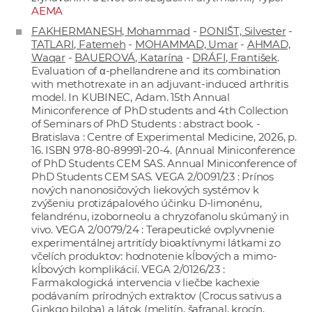
AEMA
FAKHERMANESH, Mohammad
-
PONIŠT, Silvester
-
TATLARI, Fatemeh
-
MOHAMMAD, Umar
-
AHMAD,
Waqar
-
BAUEROVÁ, Katarína
-
DRÁFI, František
.
Evaluation of α-phellandrene and its combination
with methotrexate in an adjuvant-induced arthritis
model. In KUBINEC, Adam. 15th Annual
Miniconference of PhD students and 4th Collection
of Seminars of PhD Students : abstract book. -
Bratislava : Centre of Experimental Medicine, 2026, p.
16. ISBN 978-80-89991-20-4. (Annual Miniconference
of PhD Students CEM SAS. Annual Miniconference of
PhD Students CEM SAS. VEGA 2/0091/23 : Prínos
nových nanonosičových liekových systémov k
zvýšeniu protizápalového účinku D-limonénu,
felandrénu, izoborneolu a chryzofanolu skúmaný in
vivo. VEGA 2/0079/24 : Terapeutické ovplyvnenie
experimentálnej artritídy bioaktívnymi látkami zo
včelích produktov: hodnotenie kĺbových a mimo-
kĺbových komplikácií. VEGA 2/0126/23 :
Farmakologická intervencia v liečbe kachexie
podávaním prírodných extraktov (Crocus sativus a
Ginkgo biloba) a látok (melitín, šafranal, krocín,