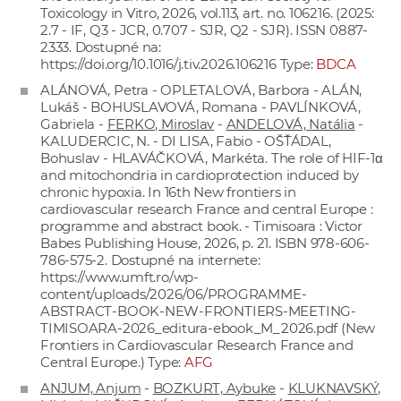
Toxicology in Vitro, 2026, vol.113, art. no. 106216. (2025:
2.7 - IF, Q3 - JCR, 0.707 - SJR, Q2 - SJR). ISSN 0887-
2333. Dostupné na:
https://doi.org/10.1016/j.tiv.2026.106216
Type:
BDCA
ALÁNOVÁ, Petra - OPLETALOVÁ, Barbora - ALÁN,
Lukáš - BOHUSLAVOVÁ, Romana - PAVLÍNKOVÁ,
Gabriela -
FERKO, Miroslav
-
ANDELOVÁ, Natália
-
KALUDERCIC, N. - DI LISA, Fabio - OŠŤÁDAL,
Bohuslav - HLAVÁČKOVÁ, Markéta. The role of HIF-1α
and mitochondria in cardioprotection induced by
chronic hypoxia. In 16th New frontiers in
cardiovascular research France and central Europe :
programme and abstract book. - Timisoara : Victor
Babes Publishing House, 2026, p. 21. ISBN 978-606-
786-575-2. Dostupné na internete:
https://www.umft.ro/wp-
content/uploads/2026/06/PROGRAMME-
ABSTRACT-BOOK-NEW-FRONTIERS-MEETING-
TIMISOARA-2026_editura-ebook_M_2026.pdf
(New
Frontiers in Cardiovascular Research France and
Central Europe.) Type:
AFG
ANJUM, Anjum
-
BOZKURT, Aybuke
-
KLUKNAVSKÝ,