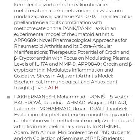
kempferol a izorhamnetín) v kombinácii s
metotrexátom a dexametazónom na zvieracom
modeli zápalovej kachexie. APP0713 : The effect of α-
phellandrene and its combination with
methotrexate on the RANK/RANKL axis in an
experimental model of rheumatoid arthritis.
APP0689 : Novel Pharmacological Approaches for
Rheumatoid Arthritis and its Extra-Articular
Manifestations: Therapeutic Potential of Crocin and
β-Cryptoxanthin with Focus on Modulating Plasma
Levels of IL-17A and MMP-9. APP0840 : Crocin and β-
cryptoxanthin Modulates Inflammation and
Oxidative Stress in Adjuvant Arthritis Model:
Biochemical, Immunological, and Antioxidant
Insights.) Type:
AFH
FAKHERMANESH, Mohammad
-
PONIŠT, Silvester
-
BAUEROVÁ, Katarína
-
AHMAD, Waqar
-
TATLARI,
Fatemeh
-
MOHAMMAD, Umar
-
DRÁFI, František
.
Evaluation of α-phellandrene in monotherapy and in
combination with methotrexate in adjuvant-induced
arthritis in rats: preliminary results. In KUBINEC,
Adam. 15th Annual Miniconference of PhD students
and 4th Collection of Seminars of PhD Students :