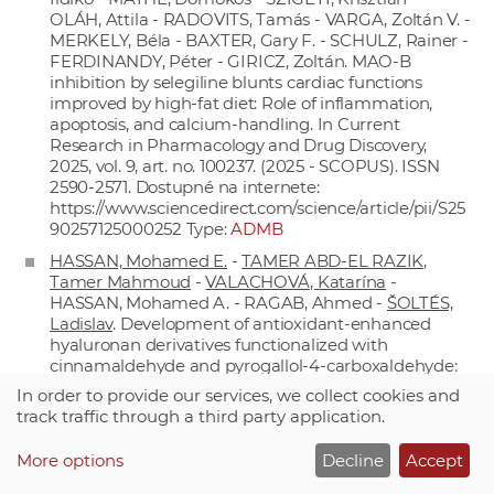
OLÁH, Attila - RADOVITS, Tamás - VARGA, Zoltán V. -
MERKELY, Béla - BAXTER, Gary F. - SCHULZ, Rainer -
FERDINANDY, Péter - GIRICZ, Zoltán. MAO-B
inhibition by selegiline blunts cardiac functions
improved by high-fat diet: Role of inflammation,
apoptosis, and calcium-handling. In Current
Research in Pharmacology and Drug Discovery,
2025, vol. 9, art. no. 100237. (2025 - SCOPUS). ISSN
2590-2571. Dostupné na internete:
https://www.sciencedirect.com/science/article/pii/S25
90257125000252
Type:
ADMB
HASSAN, Mohamed E.
-
TAMER ABD-EL RAZIK,
Tamer Mahmoud
-
VALACHOVÁ, Katarína
-
HASSAN, Mohamed A. - RAGAB, Ahmed -
ŠOLTÉS,
Ladislav
. Development of antioxidant-enhanced
hyaluronan derivatives functionalized with
cinnamaldehyde and pyrogallol-4-carboxaldehyde:
Integrated experimental and in silico evaluation. In
In order to provide our services, we collect cookies and
International Journal of Biological Macromolecules,
track traffic through a third party application.
vol. 355, 2026, art. no. 151423. ISSN 0141-8130.
Dostupné na:
More options
Decline
Accept
https://doi.org/10.1016/j.ijbiomac.2026.151423
(VEGA
2/0008/23 : In vitro štúdium