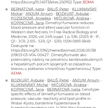
https://doi.org/10.14573/altex.2501152
Type:
BDMA
BERNÁTOVÁ, Iveta
-
BALIŠ, Peter
-
KLUKNAVSKÝ,
Michal
-
ANJUM, Anjum
-
BOZKURT, Aybuke
-
PÚZSEROVÁ, Angelika
-
MIČUROVÁ, Andrea
-
KOPINCOVÁ, Jana
. Dimethyl fumarate reduces
blood pressure and alters vascular function in
Western diet-fed rats. In Free Radical Biology and
Medicine, 2026, vol. 249, suppl. 1, p. S36. (2025: 8 - IF,
Q1 - JCR, 2.105 - SJR, Q1 - SJR). ISSN 0891-5849.
Dostupné na:
https://doi.org/10.1016/j.freeradbiomed.2026.05.138
(09I03-03-V04-00427 : Dimetylfumarát ako
potenciálny nástroj na prevenciu kardiovaskulárnych
a hepatálnych porúch spojených so západnou
stravou u potkanov s hraničnou hypertenziou.) Type:
AEMA
BOZKURT, Aybuke
-
BALIŠ, Peter
-
ANJUM, Anjum
-
KLUKNAVSKÝ, Michal
-
MIČUROVÁ, Andrea
-
KOPINCOVÁ, Jana
-
BERNÁTOVÁ, Iveta
. Genotype-
specific effects of dimethyl fumarate on blood
pressure, vascular reactivity and lipid profile in
Wistar-Kyoto, borderline hypertensive &
hypertriglyceridemic rats. In 16th New frontiers in