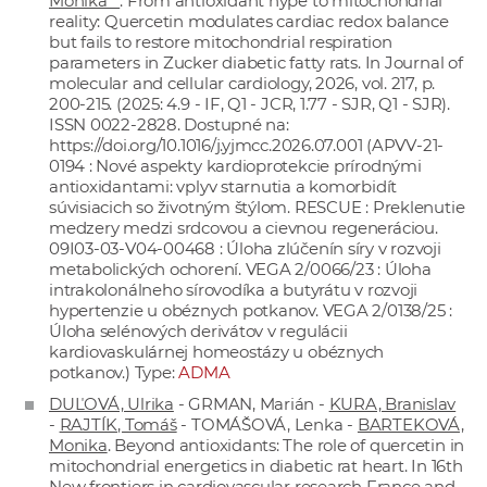
Monika**
. From antioxidant hype to mitochondrial
reality: Quercetin modulates cardiac redox balance
but fails to restore mitochondrial respiration
parameters in Zucker diabetic fatty rats. In Journal of
molecular and cellular cardiology, 2026, vol. 217, p.
200-215. (2025: 4.9 - IF, Q1 - JCR, 1.77 - SJR, Q1 - SJR).
ISSN 0022-2828. Dostupné na:
https://doi.org/10.1016/j.yjmcc.2026.07.001
(APVV-21-
0194 : Nové aspekty kardioprotekcie prírodnými
antioxidantami: vplyv starnutia a komorbidít
súvisiacich so životným štýlom. RESCUE : Preklenutie
medzery medzi srdcovou a cievnou regeneráciou.
09I03-03-V04-00468 : Úloha zlúčenín síry v rozvoji
metabolických ochorení. VEGA 2/0066/23 : Úloha
intrakolonálneho sírovodíka a butyrátu v rozvoji
hypertenzie u obéznych potkanov. VEGA 2/0138/25 :
Úloha selénových derivátov v regulácii
kardiovaskulárnej homeostázy u obéznych
potkanov.) Type:
ADMA
DUĽOVÁ, Ulrika
- GRMAN, Marián -
KURA, Branislav
-
RAJTÍK, Tomáš
- TOMÁŠOVÁ, Lenka -
BARTEKOVÁ,
Monika
. Beyond antioxidants: The role of quercetin in
mitochondrial energetics in diabetic rat heart. In 16th
New frontiers in cardiovascular research France and