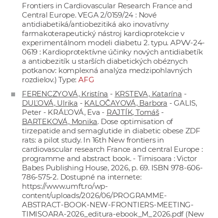
Frontiers in Cardiovascular Research France and
Central Europe. VEGA 2/0159/24 : Nové
antidiabetiká/antiobezitiká ako inovatívny
farmakoterapeutický nástroj kardioprotekcie v
experimentálnom modeli diabetu 2. typu. APVV-24-
0619 : Kardioprotektívne účinky nových antidiabetík
a antiobezitík u starších diabetických obéznych
potkanov: komplexná analýza medzipohlavných
rozdielov.) Type:
AFG
FERENCZYOVÁ, Kristína
-
KRSTEVA, Katarína
-
DUĽOVÁ, Ulrika
-
KALOČAYOVÁ, Barbora
- GALIS,
Peter - KRÁĽOVÁ, Eva -
RAJTÍK, Tomáš
-
BARTEKOVÁ, Monika
. Dose optimisation of
tirzepatide and semaglutide in diabetic obese ZDF
rats: a pilot study. In 16th New frontiers in
cardiovascular research France and central Europe :
programme and abstract book. - Timisoara : Victor
Babes Publishing House, 2026, p. 69. ISBN 978-606-
786-575-2. Dostupné na internete:
https://www.umft.ro/wp-
content/uploads/2026/06/PROGRAMME-
ABSTRACT-BOOK-NEW-FRONTIERS-MEETING-
TIMISOARA-2026_editura-ebook_M_2026.pdf
(New