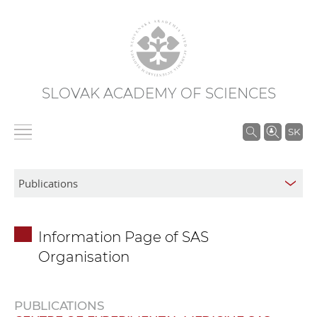
SLOVAK ACADEMY OF SCIENCES
S
SK
e
a
r
c
h
Information Page of SAS
i
Organisation
n
S
A
PUBLICATIONS
S