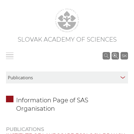
SLOVAK ACADEMY OF SCIENCES
S
SK
e
a
r
c
h
Information Page of SAS
i
Organisation
n
S
A
PUBLICATIONS
S