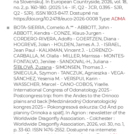
na Slovensku]. In European Countryside, 2026, vol. 18,
no. 2, p. 160-180. (2025: 1.4 - IF, Q2 - JCR, 0.395 - SJR,
Q2 - SJR). ISSN 1803-8417. Dostupné na:
https://doi.org/10.2478/euco-2026-0008
Type:
ADMA
BOTA-SIERRA, Cornelio A.** - ABBOTT, John -
ABBOTT, Kendra - CONZE, Klaus-Jurgen -
CORDERO-RIVERA, Adolfo - GOERTZEN, Diana -
HOGREVE, Jolan - HOLDEN, James A. J. - ISRAEL,
Jean Paul - KALKMAN, Vincent J. - LORENZO-
CARBALLA, M. Olalla - MILLER, Marrissa - MONTES-
FONTALVO, Jenilee - SANDOVAL-H., Juliana -
ŠÍBLOVÁ, Zuzana
- SIMONSEN, Thomas J. -
SNIEGULA, Szymon - TANCZUK, Agnieszka - VEGA-
SÁNCHEZ, Yesenia M. - VERSPUI, Karin -
WASSCHER, Marcel - CANO-COBOS, Yiselle.
International Congress of Odonatology 2025 -
Postcongress trip: from the Andes to the Orinoco
plains and back [Medzinárodný Odonatologický
kongres 2025 – Pokongresová exkurzia: Od Ánd po
planiny Orinoka a späť]. In Agrion : newsletter of the
Worldwide Dragonfly Association. - Colchester :
Worldwide Dragonfly Association, 2026, vol. 30, no. 1,
p. 33-60. ISSN 1476-2552. Dostupné na internete: