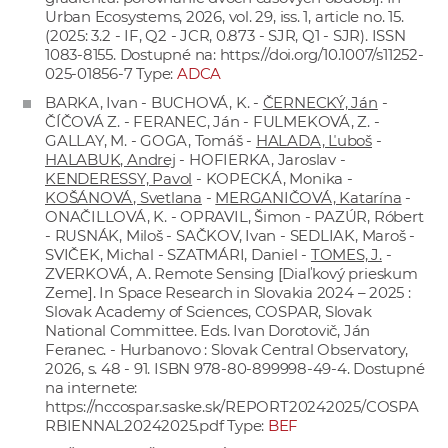
Urban Ecosystems, 2026, vol. 29, iss. 1, article no. 15.
(2025: 3.2 - IF, Q2 - JCR, 0.873 - SJR, Q1 - SJR). ISSN
1083-8155. Dostupné na:
https://doi.org/10.1007/s11252-
025-01856-7
Type:
ADCA
BARKA, Ivan - BUCHOVÁ, K. -
ČERNECKÝ, Ján
-
ČÍČOVÁ Z. - FERANEC, Ján - FULMEKOVÁ, Z. -
GALLAY, M. - GOGA, Tomáš -
HALADA, Ľuboš
-
HALABUK, Andrej
- HOFIERKA, Jaroslav -
KENDERESSY, Pavol
- KOPECKÁ, Monika -
KOŠÁNOVÁ, Svetlana
-
MERGANIČOVÁ, Katarína
-
ONAČILLOVÁ, K. - OPRAVIL, Šimon - PAZÚR, Róbert
- RUSNÁK, Miloš - SAČKOV, Ivan - SEDLIAK, Maroš -
SVIČEK, Michal - SZATMÁRI, Daniel -
TOMES, J.
-
ZVERKOVÁ, A. Remote Sensing [Diaľkový prieskum
Zeme]. In Space Research in Slovakia 2024 – 2025 :
Slovak Academy of Sciences, COSPAR, Slovak
National Committee. Eds. Ivan Dorotovič, Ján
Feranec. - Hurbanovo : Slovak Central Observatory,
2026, s. 48 - 91. ISBN 978-80-899998-49-4. Dostupné
na internete:
https://nccospar.saske.sk/REPORT20242025/COSPA
RBIENNAL20242025.pdf
Type:
BEF