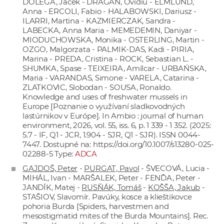
DOLEGA, Jacek - DRAGAN, Ovidiu - ELMLUND,
Anna - ERCOLI, Fabio - HALABOWSKI, Dariusz -
ILARRI, Martina - KAZMIERCZAK, Sandra -
LABECKA, Anna Maria - MEMEDEMIN, Daniyar -
MIODUCHOWSKA, Monika - OSTERLING, Martin -
OZGO, Malgorzata - PALMIK-DAS, Kadi - PIRIA,
Marina - PREDA, Cristina - ROCK, Sebastian L. -
SHUMKA, Spase - TEIXEIRA, Amílcar - URBAŃSKA,
Maria - VARANDAS, Simone - VARELA, Catarina -
ZLATKOVIC, Slobodan - SOUSA, Ronaldo.
Knowledge and uses of freshwater mussels in
Europe [Poznanie o využívaní sladkovodných
lastúrnikov v Európe]. In Ambio : journal of human
environment, 2026, vol. 55, iss. 6, p. 1 339 - 1 352. (2025:
5.7 - IF, Q1 - JCR, 1.904 - SJR, Q1 - SJR). ISSN 0044-
7447. Dostupné na:
https://doi.org/10.1007/s13280-025-
02288-5
Type:
ADCA
GAJDOŠ, Peter
-
PURGAT, Pavol
- ŠVECOVÁ, Lucia -
MIHÁL, Ivan - MARŠALEK, Peter - FENĎA, Peter -
JANDÍK, Matej -
RUSŇÁK, Tomáš
-
KOŠŠA, Jakub
-
STAŠIOV, Slavomír. Pavúky, kosce a klieštikovce
pohoria Burda [Spiders, harvestmen and
mesostigmatid mites of the Burda Mountains]. Rec.