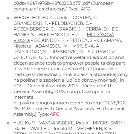
28db-48a7-976b-48f6c208b751.pdf
(European
congress of arachnology.) Type:
AFG
WEIGELHOFER, Gabriele - COSTEA, G. -
GRANDJEAN, T. - FELDBACHER, E. -
ROSENBERGER, C. - GRABIC, J. - CERBA, D. - DE
HANEY, S. - WEIDENDORFER, J. -
MIKLÓSOVÁ,
Viktória
- DE KINDER, P. - PETREA, S. - GEAMANA,
Nicoleta - ADAMESCU, M. - MIKUSKA, A. -
RADULOVIC, S. - DRESKOVIC, N. - SRDJEVIC, Z. -
GHEORGHIU, C. Innovative wetland education and
citizen science tools to empower people taking part
in wetland restoration /Restore4Life/ [Inovatívne
nástroje vzdelávania o mokradiach a občianskej vedy
na posilnenie zapojenia ľudí do obnovy mokradí]. In
EGU - General Assembly 2025. - Vienna : EGU
General Assembly, 2025, non. p. Dostupné na
internete:
https://meetingorganizer.copernicus.org/EGU25/EGU
25-11433.html
(EGU General Assembly. EGU General
Assembly.) Type:
AFG
YUE, Kai** - VANGANSBEKE, Pieter - MYERS-SMITH,
Isla H. - WALLER, Donald M. - VERHEYEN, Kris -