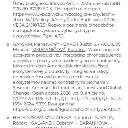
Ústav biologie obratlovců AV ČR, 2026, s. 64-65. ISBN
978-80-87189-50-4. Dostupné na internete:
https://www.ivb.cz/vyzkum/zoologicke-dny/archiv-
sborniky/
(Zoologické dny České Budějovice 2026.
VEGA 2/0107/25 : Rozvoj a posilnenie dlhodobého
ekologického výskumu vybraných typov
ekosystémov.) Type:
AFG
GANJAM, Manaswini** - BAKER, Justin S. - AGUILOS,
Maricar -
MERGANIČOVÁ, Katarína
. Maximizing net
ecosystem productivity: integrating chronosequence
analysis and ecosystem modeling across contrasting
biomes in North America [Maximalizácia čistej
ekosystémovej produktivity: integrácia analýzy
nepravých časových radov a modelovania
ekosystémov naprieč kontrastnými biómami v
Severnej Amerike]. In Frontiers in Forests and Global
Change : Open access, 2026, vol. 8, article no.
1702442. (2025: 4.3 - IF, Q1 - JCR, 1.127 - SJR, Q1 - SJR).
ISSN 2624-893X. Dostupné na:
https://doi.org/10.3389/ffgc.2025.1702442
Type:
ADCA
HEGEDÜŠOVÁ VANTAROVÁ, Katarína - ŠUVADA,
Róbert - GALVÁNEK, Dobromil -
BARÁNKOVÁ,