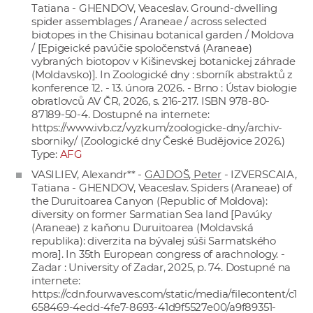
Tatiana - GHENDOV, Veaceslav. Ground-dwelling
spider assemblages / Araneae / across selected
biotopes in the Chisinau botanical garden / Moldova
/ [Epigeické pavúčie spoločenstvá (Araneae)
vybraných biotopov v Kišinevskej botanickej záhrade
(Moldavsko)]. In Zoologické dny : sborník abstraktů z
konference 12. - 13. února 2026. - Brno : Ústav biologie
obratlovců AV ČR, 2026, s. 216-217. ISBN 978-80-
87189-50-4. Dostupné na internete:
https://www.ivb.cz/vyzkum/zoologicke-dny/archiv-
sborniky/
(Zoologické dny České Budějovice 2026.)
Type:
AFG
VASILIEV, Alexandr** -
GAJDOŠ, Peter
- IZVERSCAIA,
Tatiana - GHENDOV, Veaceslav. Spiders (Araneae) of
the Duruitoarea Canyon (Republic of Moldova):
diversity on former Sarmatian Sea land [Pavúky
(Araneae) z kaňonu Duruitoarea (Moldavská
republika): diverzita na bývalej súši Sarmatského
mora]. In 35th European congress of arachnology. -
Zadar : University of Zadar, 2025, p. 74. Dostupné na
internete:
https://cdn.fourwaves.com/static/media/filecontent/c1
658469-4edd-4fe7-8693-41d9f5527e00/a9f89351-