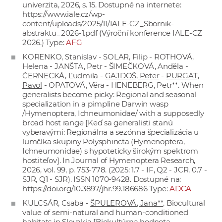
univerzita, 2026, s. 15. Dostupné na internete:
https://www.iale.cz/wp-
content/uploads/2025/11/IALE-CZ_Sbornik-
abstraktu_2026-1.pdf
(Výroční konference IALE-CZ
2026.) Type:
AFG
KORENKO, Stanislav - SOLAR, Filip - ROTHOVÁ,
Helena - JANŠTA, Petr - ŠIMEČKOVÁ, Anděla -
ČERNECKÁ, Ľudmila -
GAJDOŠ, Peter
-
PURGAT,
Pavol
- OPATOVÁ, Věra - HENEBERG, Petr**. When
generalists become picky: Regional and seasonal
specialization in a pimpline Darwin wasp
/Hymenoptera, Ichneumonidae/ with a supposedly
broad host range [Keď sa generalisti stanú
vyberavými: Regionálna a sezónna špecializácia u
lumčíka skupiny Polysphincta (Hymenoptera,
Ichneumonidae) s hypoteticky širokým spektrom
hostiteľov]. In Journal of Hymenoptera Research,
2026, vol. 99, p. 753-778. (2025: 1.7 - IF, Q2 - JCR, 0.7 -
SJR, Q1 - SJR). ISSN 1070-9428. Dostupné na:
https://doi.org/10.3897/jhr.99.186686
Type:
ADCA
KULCSÁR, Csaba -
ŠPULEROVÁ, Jana**
. Biocultural
value of semi-natural and human-conditioned
habitats in Slovakia [Biokultúrna hodnota