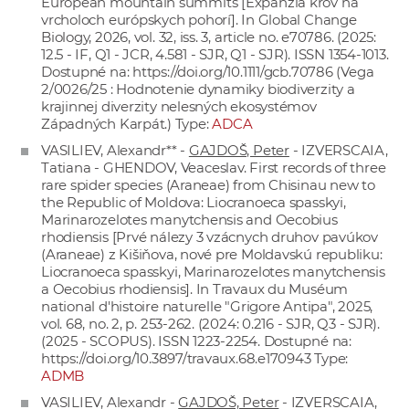
European mountain summits [Expanzia krov na
vrcholoch európskych pohorí]. In Global Change
Biology, 2026, vol. 32, iss. 3, article no. e70786. (2025:
12.5 - IF, Q1 - JCR, 4.581 - SJR, Q1 - SJR). ISSN 1354-1013.
Dostupné na:
https://doi.org/10.1111/gcb.70786
(Vega
2/0026/25 : Hodnotenie dynamiky biodiverzity a
krajinnej diverzity nelesných ekosystémov
Západných Karpát.) Type:
ADCA
VASILIEV, Alexandr** -
GAJDOŠ, Peter
- IZVERSCAIA,
Tatiana - GHENDOV, Veaceslav. First records of three
rare spider species (Araneae) from Chisinau new to
the Republic of Moldova: Liocranoeca spasskyi,
Marinarozelotes manytchensis and Oecobius
rhodiensis [Prvé nálezy 3 vzácnych druhov pavúkov
(Araneae) z Kišiňova, nové pre Moldavskú republiku:
Liocranoeca spasskyi, Marinarozelotes manytchensis
a Oecobius rhodiensis]. In Travaux du Muséum
national d'histoire naturelle "Grigore Antipa", 2025,
vol. 68, no. 2, p. 253-262. (2024: 0.216 - SJR, Q3 - SJR).
(2025 - SCOPUS). ISSN 1223-2254. Dostupné na:
https://doi.org/10.3897/travaux.68.e170943
Type:
ADMB
VASILIEV, Alexandr -
GAJDOŠ, Peter
- IZVERSCAIA,