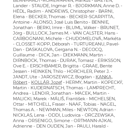
BERNHARDT-ROMERMANN, Markus - BAETEN,
Lander - STAUDE, Ingmar R. - BJORKMAN, Anne D. -
HÉDL, Radim - ANDREWS, Christopher - BARNI,
Elena - BECKER, Thomas - BECKER-SCARPITTA,
Antoine - ALONSO, José Luis Benito - BENNIE,
Jonathan - BERKI, Imre - BLUML, Volker - BRUNET,
Jörg - BULLOCK, James M. - VAN CALSTER, Hans -
CARBOGNANI, Michele - CHUDOMELOVÁ, Markéta
- CLOSSET-KOPP, Déborah - TURTUREANU, Pavel-
Dan - DASKALOVA, Gergana N. - DECOCQ,
Guillaume - DICK, Jan - DIEKMANN, Martin -
DIRNBOCK, Thomas - DURAK, Tomasz - ERIKSSON,
Ove E. - ERSCHBAMER, Brigitta - GRAAE, Bente
Jessen - HEINKEN, Thilo - HORCHLER, Peter J. -
JANDT, Ute - JAROSZEWICZ, Bogdan -
KANKA,
Róbert
-
KOLLÁR, Jozef
- HERMY, Martin - KOPECKÝ,
Martin - KUDERNATSCH, Thomas - LAMPRECHT,
Andrea - LENOIR, Jonathan - MACEK, Martin -
MALICKI, Marek - MÁLIŠ, František - MICHELSEN,
Ottar - MITCHELL, Fraser - NAAF, Tobias - NAGEL,
Thomas A. - NEWMAN, Miles - NEWTON, Adrian -
NICKLAS, Lena - ODDI, Ludovica - ORCZEWSKA,
Anna - ORSENIGO, Simone - ORTMANN-AJKAI,
Adrienne - DEN OUDEN, Jan - PAULI, Harald -