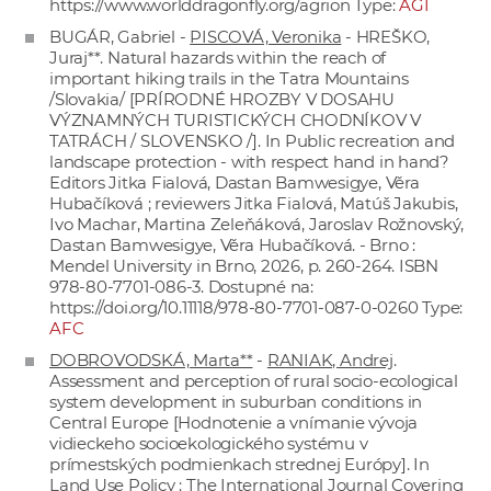
https://www.worlddragonfly.org/agrion
Type:
AGI
BUGÁR, Gabriel -
PISCOVÁ, Veronika
- HREŠKO,
Juraj**. Natural hazards within the reach of
important hiking trails in the Tatra Mountains
/Slovakia/ [PRÍRODNÉ HROZBY V DOSAHU
VÝZNAMNÝCH TURISTICKÝCH CHODNÍKOV V
TATRÁCH / SLOVENSKO /]. In Public recreation and
landscape protection - with respect hand in hand?
Editors Jitka Fialová, Dastan Bamwesigye, Věra
Hubačíková ; reviewers Jitka Fialová, Matúš Jakubis,
Ivo Machar, Martina Zeleňáková, Jaroslav Rožnovský,
Dastan Bamwesigye, Věra Hubačíková. - Brno :
Mendel University in Brno, 2026, p. 260-264. ISBN
978-80-7701-086-3. Dostupné na:
https://doi.org/10.11118/978-80-7701-087-0-0260
Type:
AFC
DOBROVODSKÁ, Marta**
-
RANIAK, Andrej
.
Assessment and perception of rural socio-ecological
system development in suburban conditions in
Central Europe [Hodnotenie a vnímanie vývoja
vidieckeho socioekologického systému v
prímestských podmienkach strednej Európy]. In
Land Use Policy : The International Journal Covering