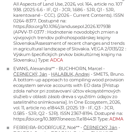
All Aspects of Land Use, 2026, vol. 164, article no. 107
938. (2025: 6.6 - IF, Q1 - JCR, 1.686 - SJR, Q1 - SJR,
karentované - CCC). (2026 - Current Contents). ISSN
0264-8377. Dostupné na:
https://doi.org/10.1016/j.landusepol.2026.107938
(APVV-17-0377 : Hodnotenie novodobých zmien a
vývojových trendov poľnohospodárskej krajiny
Slovenska/Assessment of recent changes and trends
in agricultural landscape of Slovakia. VEGA 2/0135/22 :
Výskum špecifických prvkov biokultúrnej krajiny na
Slovensku.) Type:
ADCA
EVANS, Alexandra** - BUCHHORN, Marcel -
ČERNECKÝ, Ján
-
HALABUK, Andrej
- SMETS, Bruno.
A bottom-up approach to compiling wood provision
ecosystem service accounts with EO data [Prístup
zdola nahor pri zostavovaní účtov ekosystémových
služieb v oblasti zásob dreva s využitím údajov zo
satelitného snímkovania]. In One Ecosystem, 2026,
vol. 11, article no. e184431. (2025: 1.9 - IF, Q3 - JCR,
0.585 - SJR, Q2 - SJR). ISSN 2367-8194. Dostupné na:
https://doi.org/10.3897/oneeco.11.e184431
Type:
ADMA
FERREIRA-RODRÍGUEZ, Noé** -
ČERNECKÝ, Ján
-