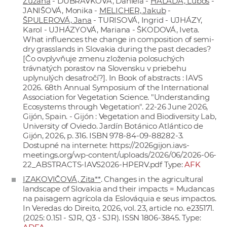
Zuzana
- DÚBRAVKOVÁ, Daniela -
HALADA, Ľuboš
-
JANIŠOVÁ, Monika -
MELICHER, Jakub
-
ŠPULEROVÁ, Jana
- TURISOVÁ, Ingrid - UJHÁZY,
Karol - UJHÁZYOVÁ, Mariana - ŠKODOVÁ, Iveta.
What influences the change in composition of semi-
dry grasslands in Slovakia during the past decades?
[Čo ovplyvňuje zmenu zloženia polosuchých
trávnatých porastov na Slovensku v priebehu
uplynulých desaťročí?]. In Book of abstracts : IAVS
2026. 68th Annual Symposium of the International
Association for Vegetation Science. "Understanding
Ecosystems through Vegetation". 22-26 June 2026,
Gijón, Spain. - Gijón : Vegetation and Biodiversity Lab,
University of Oviedo. Jardín Botánico Atlántico de
Gijón, 2026, p. 316. ISBN 978-84-09-88282-3.
Dostupné na internete:
https://2026gijon.iavs-
meetings.org/wp-content/uploads/2026/06/2026-06-
22_ABSTRACTS-IAVS2026-HPERV.pdf
Type:
AFK
IZAKOVIČOVÁ, Zita**
. Changes in the agricultural
landscape of Slovakia and their impacts = Mudancas
na paisagem agrícola da Eslováquia e seus impactos.
In Veredas do Direito, 2026, vol. 23, article no. e235171.
(2025: 0.151 - SJR, Q3 - SJR). ISSN 1806-3845. Type: