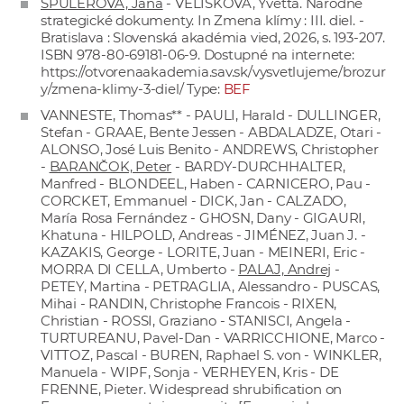
ŠPULEROVÁ, Jana
- VELÍSKOVÁ, Yvetta. Národné
strategické dokumenty. In Zmena klímy : III. diel. -
Bratislava : Slovenská akadémia vied, 2026, s. 193-207.
ISBN 978-80-69181-06-9. Dostupné na internete:
https://otvorenaakademia.sav.sk/vysvetlujeme/brozur
y/zmena-klimy-3-diel/
Type:
BEF
VANNESTE, Thomas** - PAULI, Harald - DULLINGER,
Stefan - GRAAE, Bente Jessen - ABDALADZE, Otari -
ALONSO, José Luis Benito - ANDREWS, Christopher
-
BARANČOK, Peter
- BARDY-DURCHHALTER,
Manfred - BLONDEEL, Haben - CARNICERO, Pau -
CORCKET, Emmanuel - DICK, Jan - CALZADO,
María Rosa Fernández - GHOSN, Dany - GIGAURI,
Khatuna - HILPOLD, Andreas - JIMÉNEZ, Juan J. -
KAZAKIS, George - LORITE, Juan - MEINERI, Eric -
MORRA DI CELLA, Umberto -
PALAJ, Andrej
-
PETEY, Martina - PETRAGLIA, Alessandro - PUSCAS,
Mihai - RANDIN, Christophe Francois - RIXEN,
Christian - ROSSI, Graziano - STANISCI, Angela -
TURTUREANU, Pavel-Dan - VARRICCHIONE, Marco -
VITTOZ, Pascal - BUREN, Raphael S. von - WINKLER,
Manuela - WIPF, Sonja - VERHEYEN, Kris - DE
FRENNE, Pieter. Widespread shrubification on