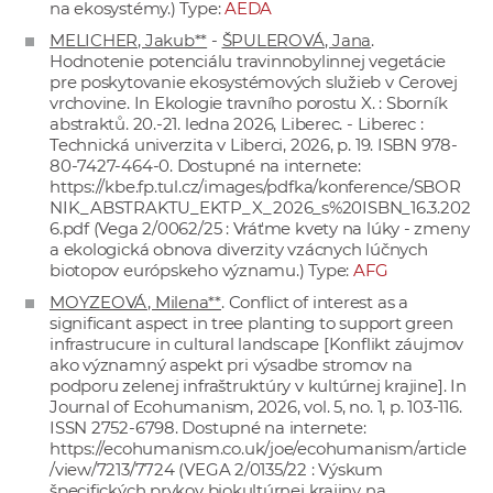
na ekosystémy.) Type:
AEDA
MELICHER, Jakub**
-
ŠPULEROVÁ, Jana
.
Hodnotenie potenciálu travinnobylinnej vegetácie
pre poskytovanie ekosystémových služieb v Cerovej
vrchovine. In Ekologie travního porostu X. : Sborník
abstraktů. 20.-21. ledna 2026, Liberec. - Liberec :
Technická univerzita v Liberci, 2026, p. 19. ISBN 978-
80-7427-464-0. Dostupné na internete:
https://kbe.fp.tul.cz/images/pdfka/konference/SBOR
NIK_ABSTRAKTU_EKTP_X_2026_s%20ISBN_16.3.202
6.pdf
(Vega 2/0062/25 : Vráťme kvety na lúky - zmeny
a ekologická obnova diverzity vzácnych lúčnych
biotopov európskeho významu.) Type:
AFG
MOYZEOVÁ, Milena**
. Conflict of interest as a
significant aspect in tree planting to support green
infrastrucure in cultural landscape [Konflikt záujmov
ako významný aspekt pri výsadbe stromov na
podporu zelenej infraštruktúry v kultúrnej krajine]. In
Journal of Ecohumanism, 2026, vol. 5, no. 1, p. 103-116.
ISSN 2752-6798. Dostupné na internete:
https://ecohumanism.co.uk/joe/ecohumanism/article
/view/7213/7724
(VEGA 2/0135/22 : Výskum
špecifických prvkov biokultúrnej krajiny na