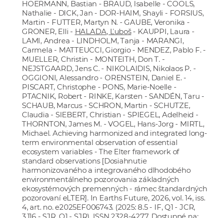
HOERMANN, Bastian - BRAUD, Isabelle - COOLS,
Nathalie - DICK, Jan - DOR-HAIM, Shayli - FORSIUS,
Martin - FUTTER, Martyn N. - GAUBE, Veronika -
GRONER, Elli -
HALADA, Ľuboš
- KAUPPI, Laura -
LAMI, Andrea - LINDHOLM, Tanja - MARANGI,
Carmela - MATTEUCCI, Giorgio - MENDEZ, Pablo F. -
MUELLER, Christin - MONTEITH, Don T. -
NEJSTGAARD, Jens C. - NIKOLAIDIS, Nikolaos P. -
OGGIONI, Alessandro - ORENSTEIN, Daniel E. -
PISCART, Christophe - PONS, Marie-Noelle -
PTACNIK, Robert - RINKE, Karsten - SANDÉN, Taru -
SCHAUB, Marcus - SCHRON, Martin - SCHUTZE,
Claudia - SIEBERT, Christian - SPIEGEL, Adelheid -
THORNTON, James M. - VOGEL, Hans-Jorg - MIRTL,
Michael. Achieving harmonized and integrated long-
term environmental observation of essential
ecosystem variables - The Elter framework of
standard observations [Dosiahnutie
harmonizovaného a integrovaného dlhodobého
environmentálneho pozorovania základných
ekosystémových premenných - rámec štandardných
pozorovaní eLTER]. In Earths Future, 2026, vol. 14, iss.
4, art. no. e2025EF006743. (2025: 8.5 - IF, Q1 - JCR,
3.116 - SJR, Q1 - SJR). ISSN 2328-4277. Dostupné na: