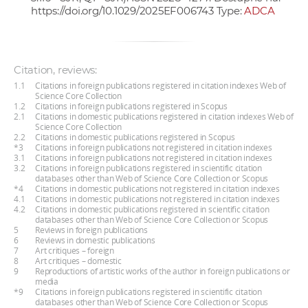
https://doi.org/10.1029/2025EF006743
Type:
ADCA
Citation, reviews:
1.1
Citations in foreign publications registered in citation indexes Web of
Science Core Collection
1.2
Citations in foreign publications registered in Scopus
2.1
Citations in domestic publications registered in citation indexes Web of
Science Core Collection
2.2
Citations in domestic publications registered in Scopus
*3
Citations in foreign publications not registered in citation indexes
3.1
Citations in foreign publications not registered in citation indexes
3.2
Citations in foreign publications registered in scientific citation
databases other than Web of Science Core Collection or Scopus
*4
Citations in domestic publications not registered in citation indexes
4.1
Citations in domestic publications not registered in citation indexes
4.2
Citations in domestic publications registered in scientific citation
databases other than Web of Science Core Collection or Scopus
5
Reviews in foreign publications
6
Reviews in domestic publications
7
Art critiques – foreign
8
Art critiques – domestic
9
Reproductions of artistic works of the author in foreign publications or
media
*9
Citations in foreign publications registered in scientific citation
databases other than Web of Science Core Collection or Scopus