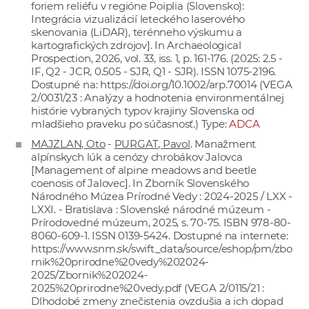
foriem reliéfu v regióne Poiplia (Slovensko):
Integrácia vizualizácií leteckého laserového
skenovania (LiDAR), terénneho výskumu a
kartografických zdrojov]. In Archaeological
Prospection, 2026, vol. 33, iss. 1, p. 161-176. (2025: 2.5 -
IF, Q2 - JCR, 0.505 - SJR, Q1 - SJR). ISSN 1075-2196.
Dostupné na:
https://doi.org/10.1002/arp.70014
(VEGA
2/0031/23 : Analýzy a hodnotenia environmentálnej
histórie vybraných typov krajiny Slovenska od
mladšieho praveku po súčasnosť.) Type:
ADCA
MAJZLAN, Oto
-
PURGAT, Pavol
. Manažment
alpínskych lúk a cenózy chrobákov Jalovca
[Management of alpine meadows and beetle
coenosis of Jalovec]. In Zborník Slovenského
Národného Múzea Prírodné Vedy : 2024-2025 / LXX -
LXXI. - Bratislava : Slovenské národné múzeum -
Prírodovedné múzeum, 2025, s. 70-75. ISBN 978-80-
8060-609-1. ISSN 0139-5424. Dostupné na internete:
https://www.snm.sk/swift_data/source/eshop/pm/zbo
rnik%20prirodne%20vedy%202024-
2025/Zbornik%202024-
2025%20prirodne%20vedy.pdf
(VEGA 2/0115/21 :
Dlhodobé zmeny znečistenia ovzdušia a ich dopad