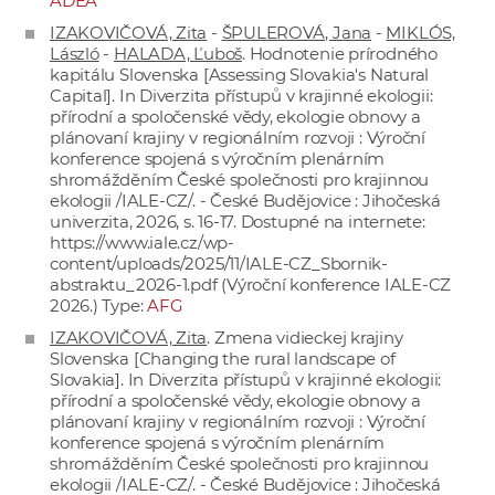
ADEA
IZAKOVIČOVÁ, Zita
-
ŠPULEROVÁ, Jana
-
MIKLÓS,
László
-
HALADA, Ľuboš
. Hodnotenie prírodného
kapitálu Slovenska [Assessing Slovakia's Natural
Capital]. In Diverzita přístupů v krajinné ekologii:
přírodní a spoločenské vědy, ekologie obnovy a
plánovaní krajiny v regionálním rozvoji : Výroční
konference spojená s výročním plenárním
shromážděním České společnosti pro krajinnou
ekologii /IALE-CZ/. - České Budějovice : Jihočeská
univerzita, 2026, s. 16-17. Dostupné na internete:
https://www.iale.cz/wp-
content/uploads/2025/11/IALE-CZ_Sbornik-
abstraktu_2026-1.pdf
(Výroční konference IALE-CZ
2026.) Type:
AFG
IZAKOVIČOVÁ, Zita
. Zmena vidieckej krajiny
Slovenska [Changing the rural landscape of
Slovakia]. In Diverzita přístupů v krajinné ekologii:
přírodní a spoločenské vědy, ekologie obnovy a
plánovaní krajiny v regionálním rozvoji : Výroční
konference spojená s výročním plenárním
shromážděním České společnosti pro krajinnou
ekologii /IALE-CZ/. - České Budějovice : Jihočeská