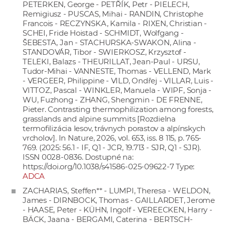
PETERKEN, George - PETŘÍK, Petr - PIELECH,
Remigiusz - PUSCAS, Mihai - RANDIN, Christophe
Francois - RECZYNSKA, Kamila - RIXEN, Christian -
SCHEI, Fride Hoistad - SCHMIDT, Wolfgang -
ŠEBESTA, Jan - STACHURSKA-SWAKON, Alina -
STANDOVÁR, Tibor - SWIERKOSZ, Krzysztof -
TELEKI, Balazs - THEURILLAT, Jean-Paul - URSU,
Tudor-Mihai - VANNESTE, Thomas - VELLEND, Mark
- VERGEER, Philippine - VILD, Ondřej - VILLAR, Luis -
VITTOZ, Pascal - WINKLER, Manuela - WIPF, Sonja -
WU, Fuzhong - ZHANG, Shengmin - DE FRENNE,
Pieter. Contrasting thermophilization among forests,
grasslands and alpine summits [Rozdielna
termofilizácia lesov, trávnych porastov a alpínskych
vrcholov]. In Nature, 2026, vol. 653, iss. 8 115, p. 765-
769. (2025: 56.1 - IF, Q1 - JCR, 19.713 - SJR, Q1 - SJR).
ISSN 0028-0836. Dostupné na:
https://doi.org/10.1038/s41586-025-09622-7
Type:
ADCA
ZACHARIAS, Steffen** - LUMPI, Theresa - WELDON,
James - DIRNBOCK, Thomas - GAILLARDET, Jerome
- HAASE, Peter - KÜHN, Ingolf - VEREECKEN, Harry -
BÄCK, Jaana - BERGAMI, Caterina - BERTSCH-