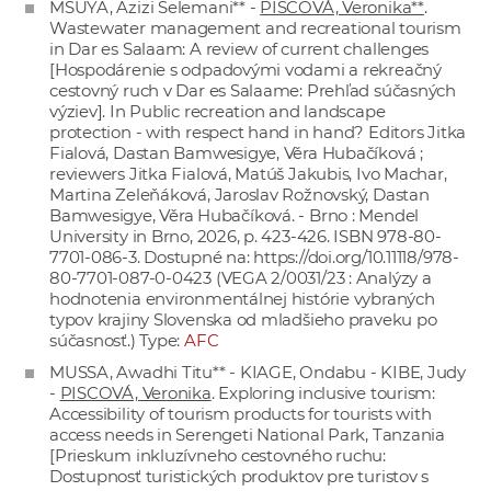
MSUYA, Azizi Selemani** -
PISCOVÁ, Veronika**
.
Wastewater management and recreational tourism
in Dar es Salaam: A review of current challenges
[Hospodárenie s odpadovými vodami a rekreačný
cestovný ruch v Dar es Salaame: Prehľad súčasných
výziev]. In Public recreation and landscape
protection - with respect hand in hand? Editors Jitka
Fialová, Dastan Bamwesigye, Věra Hubačíková ;
reviewers Jitka Fialová, Matúš Jakubis, Ivo Machar,
Martina Zeleňáková, Jaroslav Rožnovský, Dastan
Bamwesigye, Věra Hubačíková. - Brno : Mendel
University in Brno, 2026, p. 423-426. ISBN 978-80-
7701-086-3. Dostupné na:
https://doi.org/10.11118/978-
80-7701-087-0-0423
(VEGA 2/0031/23 : Analýzy a
hodnotenia environmentálnej histórie vybraných
typov krajiny Slovenska od mladšieho praveku po
súčasnosť.) Type:
AFC
MUSSA, Awadhi Titu** - KIAGE, Ondabu - KIBE, Judy
-
PISCOVÁ, Veronika
. Exploring inclusive tourism:
Accessibility of tourism products for tourists with
access needs in Serengeti National Park, Tanzania
[Prieskum inkluzívneho cestovného ruchu:
Dostupnosť turistických produktov pre turistov s