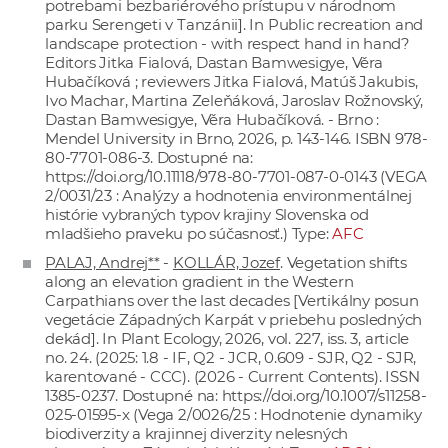
potrebami bezbariérového prístupu v národnom
parku Serengeti v Tanzánii]. In Public recreation and
landscape protection - with respect hand in hand?
Editors Jitka Fialová, Dastan Bamwesigye, Věra
Hubačíková ; reviewers Jitka Fialová, Matúš Jakubis,
Ivo Machar, Martina Zeleňáková, Jaroslav Rožnovský,
Dastan Bamwesigye, Věra Hubačíková. - Brno :
Mendel University in Brno, 2026, p. 143-146. ISBN 978-
80-7701-086-3. Dostupné na:
https://doi.org/10.11118/978-80-7701-087-0-0143
(VEGA
2/0031/23 : Analýzy a hodnotenia environmentálnej
histórie vybraných typov krajiny Slovenska od
mladšieho praveku po súčasnosť.) Type:
AFC
PALAJ, Andrej**
-
KOLLÁR, Jozef
. Vegetation shifts
along an elevation gradient in the Western
Carpathians over the last decades [Vertikálny posun
vegetácie Západných Karpát v priebehu posledných
dekád]. In Plant Ecology, 2026, vol. 227, iss. 3, article
no. 24. (2025: 1.8 - IF, Q2 - JCR, 0.609 - SJR, Q2 - SJR,
karentované - CCC). (2026 - Current Contents). ISSN
1385-0237. Dostupné na:
https://doi.org/10.1007/s11258-
025-01595-x
(Vega 2/0026/25 : Hodnotenie dynamiky
biodiverzity a krajinnej diverzity nelesných