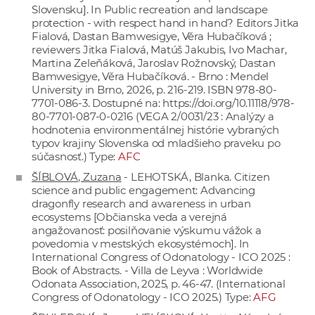
Slovensku]. In Public recreation and landscape
protection - with respect hand in hand? Editors Jitka
Fialová, Dastan Bamwesigye, Věra Hubačíková ;
reviewers Jitka Fialová, Matúš Jakubis, Ivo Machar,
Martina Zeleňáková, Jaroslav Rožnovský, Dastan
Bamwesigye, Věra Hubačíková. - Brno : Mendel
University in Brno, 2026, p. 216-219. ISBN 978-80-
7701-086-3. Dostupné na:
https://doi.org/10.11118/978-
80-7701-087-0-0216
(VEGA 2/0031/23 : Analýzy a
hodnotenia environmentálnej histórie vybraných
typov krajiny Slovenska od mladšieho praveku po
súčasnosť.) Type:
AFC
ŠÍBLOVÁ, Zuzana
- LEHOTSKÁ, Blanka. Citizen
science and public engagement: Advancing
dragonfly research and awareness in urban
ecosystems [Občianska veda a verejná
angažovanosť: posilňovanie výskumu vážok a
povedomia v mestských ekosystémoch]. In
International Congress of Odonatology - ICO 2025 :
Book of Abstracts. - Villa de Leyva : Worldwide
Odonata Association, 2025, p. 46-47. (International
Congress of Odonatology - ICO 2025.) Type:
AFG