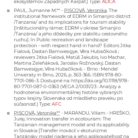
ekosystémov Západných Karpát.) Type:
ADCA
PAUL, Jumanne M.** -
PISCOVÁ, Veronika
. The
institutional framework of EDRM in Simanjiro district
/Tanzania/ and its implications for tourism stability
[Inštitucionálny rámec EDRM v okrese Simanjiro
/Tanzánia/ a jeho dôsledky pre stabilitu cestovného
ruchu]. In Public recreation and landscape
protection - with respect hand in hand? Editors Jitka
Fialová, Dastan Bamwesigye, Věra Hubačíková ;
reviewers Jitka Fialová, Matúš Jakubis, Ivo Machar,
Martina Zeleňáková, Jaroslav Rožnovský, Dastan
Bamwesigye, Věra Hubačíková. - Brno : Mendel
University in Brno, 2026, p. 363-366. ISBN 978-80-
7701-086-3. Dostupné na:
https://doi.org/10.11118/978-
80-7701-087-0-0363
(VEGA 2/0031/23 : Analýzy a
hodnotenia environmentálnej histórie vybraných
typov krajiny Slovenska od mladšieho praveku po
súčasnosť.) Type:
AFC
PISCOVÁ, Veronika**
- MARANDU, Viliam - HREŠKO,
Juraj. Innovation transfer in ecotourism: The
Tanzanian management model and its applicability
in Slovakia [Transfer inovácií v ekoturizme:
Tanzánsky model riadenia a jeho aplikovateľnosť na