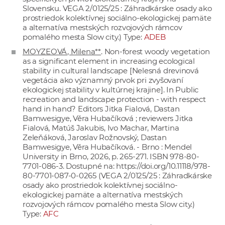
Slovensku. VEGA 2/0125/25 : Záhradkárske osady ako
prostriedok kolektívnej sociálno-ekologickej pamäte
a alternatíva mestských rozvojových rámcov
pomalého mesta Slow city.) Type:
ADEB
MOYZEOVÁ, Milena**
. Non-forest woody vegetation
as a significant element in increasing ecological
stability in cultural landscape [Nelesná drevinová
vegetácia ako významný prvok pri zvyšovaní
ekologickej stability v kultúrnej krajine]. In Public
recreation and landscape protection - with respect
hand in hand? Editors Jitka Fialová, Dastan
Bamwesigye, Věra Hubačíková ; reviewers Jitka
Fialová, Matúš Jakubis, Ivo Machar, Martina
Zeleňáková, Jaroslav Rožnovský, Dastan
Bamwesigye, Věra Hubačíková. - Brno : Mendel
University in Brno, 2026, p. 265-271. ISBN 978-80-
7701-086-3. Dostupné na:
https://doi.org/10.11118/978-
80-7701-087-0-0265
(VEGA 2/0125/25 : Záhradkárske
osady ako prostriedok kolektívnej sociálno-
ekologickej pamäte a alternatíva mestských
rozvojových rámcov pomalého mesta Slow city.)
Type:
AFC