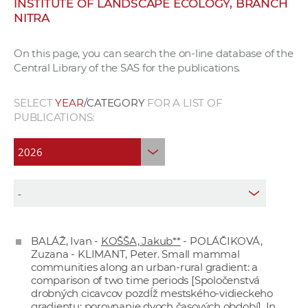
INSTITUTE OF LANDSCAPE ECOLOGY, BRANCH
w
NITRA
o
r
On this page, you can search the on-line database of the
k
Central Library of the SAS for the publications.
e
r
SELECT
YEAR
/CATEGORY
FOR A LIST OF
s
PUBLICATIONS:
BALÁŽ, Ivan -
KOŠŠA, Jakub**
- POLÁČIKOVÁ,
Zuzana - KLIMANT, Peter. Small mammal
communities along an urban-rural gradient: a
comparison of two time periods [Spoločenstvá
drobných cicavcov pozdĺž mestského-vidieckeho
gradientu: porovnanie dvoch časových období]. In