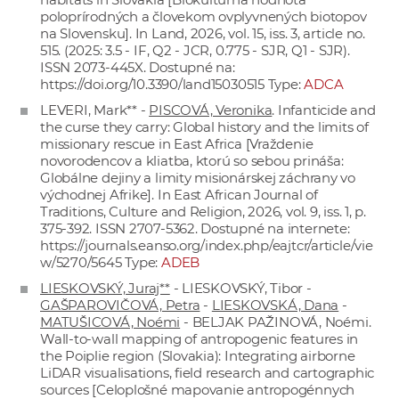
poloprírodných a človekom ovplyvnených biotopov
na Slovensku]. In Land, 2026, vol. 15, iss. 3, article no.
515. (2025: 3.5 - IF, Q2 - JCR, 0.775 - SJR, Q1 - SJR).
ISSN 2073-445X. Dostupné na:
https://doi.org/10.3390/land15030515
Type:
ADCA
LEVERI, Mark** -
PISCOVÁ, Veronika
. Infanticide and
the curse they carry: Global history and the limits of
missionary rescue in East Africa [Vraždenie
novorodencov a kliatba, ktorú so sebou prináša:
Globálne dejiny a limity misionárskej záchrany vo
východnej Afrike]. In East African Journal of
Traditions, Culture and Religion, 2026, vol. 9, iss. 1, p.
375-392. ISSN 2707-5362. Dostupné na internete:
https://journals.eanso.org/index.php/eajtcr/article/vie
w/5270/5645
Type:
ADEB
LIESKOVSKÝ, Juraj**
- LIESKOVSKÝ, Tibor -
GAŠPAROVIČOVÁ, Petra
-
LIESKOVSKÁ, Dana
-
MATUŠICOVÁ, Noémi
- BELJAK PAŽINOVÁ, Noémi.
Wall-to-wall mapping of antropogenic features in
the Poiplie region (Slovakia): Integrating airborne
LiDAR visualisations, field research and cartographic
sources [Celoplošné mapovanie antropogénnych