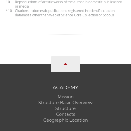
10
Reproductions of artistic works of the author in domestic publications
or media
*10
Citations in domestic publications registered in scientific citation
databases other than Web of Science Core Collection or Scopus
ACADEMY
Mission
Structure Basic Overview
Structure
Contacts
Geographic Location