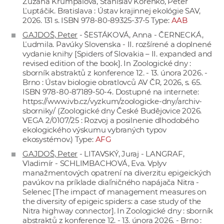
Zuzana Krumpálová, Stanislav Korenko, Peter
Ľuptáčik. Bratislava : Ústav krajinnej ekológie SAV,
2026. 131 s. ISBN 978-80-89325-37-5 Type:
AAB
GAJDOŠ, Peter
- ŠESTÁKOVÁ, Anna - ČERNECKÁ,
Ľudmila. Pavúky Slovenska - II. rozšírené a doplnené
vydanie knihy [Spiders of Slovakia – II. expanded and
revised edition of the book]. In Zoologické dny :
sborník abstraktů z konference 12. - 13. února 2026. -
Brno : Ústav biologie obratlovců AV ČR, 2026, s. 65.
ISBN 978-80-87189-50-4. Dostupné na internete:
https://www.ivb.cz/vyzkum/zoologicke-dny/archiv-
sborniky/
(Zoologické dny České Budějovice 2026.
VEGA 2/0107/25 : Rozvoj a posilnenie dlhodobého
ekologického výskumu vybraných typov
ekosystémov.) Type:
AFG
GAJDOŠ, Peter
- LITAVSKÝ, Juraj - LANGRAF,
Vladimír - SCHLIMBACHOVÁ, Eva. Vplyv
manažmentových opatrení na diverzitu epigeických
pavúkov na príklade diaľničného napájača Nitra -
Selenec [The impact of management measures on
the diversity of epigeic spiders: a case study of the
Nitra highway connector]. In Zoologické dny : sborník
abstraktů z konference 12. - 13. února 2026. - Brno :