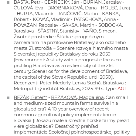
BAŠTA, Petr - ČERNECKÝ, Ján - BURIAN, Jaroslav -
ČULOVÁ, Eva - DROBNIAKOVÁ, Dana - HOLEC, Juraj
- HURTA, Vladimír - JANČOVIČ, Martin - KANKA,
Róbert - KOVÁČ, Vladimír - PATSCHOVÁ, Anna -
POVAŽAN, Radoslav - SAKSA, Martin - SOBOCKÁ,
Jaroslava - ŠŤASTNÝ, Stanislav - VAŇO, Simeon.
Životné prostredie : Štúdia s prognóznym
zameraním na profilovanie Bratislavy ako odolného
mesta 21. storočia = Scenáre rozvoja hlavného mesta
Slovenskej republiky Bratislavy do roku 2050
[Environment: A study with a prognostic focus on
profiling Bratislava as a resilient city of the 21st
century. Scenarios for the development of Bratislava,
the capital of the Slovak Republic, until 2050.].
Recenzenti Peter Mederly, Lenka Suchá. Bratislava :
Metropolitný inštitút Bratislavy, 2025. 99 s. Type:
AGI
BEZÁK, Peter**
-
BEZÁKOVÁ, Magdaléna
. Can small
and medium-sized mountain farms survive in a
globalized era? A 10-year overview of recent
common agricultural policy implementation in
Slovakia [Dokážu malé a stredné horské farmy prežiť
v ére globalizácie? Desaťročný prehľad
implementácie Spoločnej poľnohospodárskej politiky