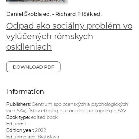
w
o
Daniel Škobla ed. - Richard Filčák ed.
r
Odpad ako sociálny problém vo
k
vylúčených rómskych
e
r
osídleniach
s
DOWNLOAD PDF
Information
Publishers:
Centrum spoločenských a psychologických
vied SAV, Ústav etnológie a sociálnej antropológie SAV
Book type:
edited book
Edition:
1.
Edition year:
2022
Edition place:
Bratislava