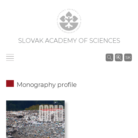
SLOVAK ACADEMY OF SCIENCES
S
SK
e
a
r
Monography profile
c
h
i
n
S
A
S