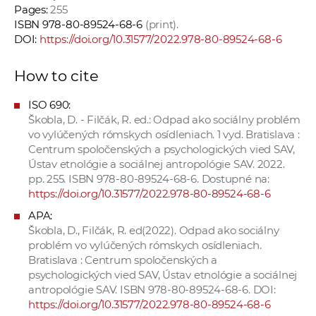
Pages:
255
ISBN 978-80-89524-68-6
(print).
DOI:
https://doi.org/10.31577/2022.978-80-89524-68-6
How to cite
ISO 690:
Škobla, D. - Filčák, R. ed.: Odpad ako sociálny problém
vo vylúčených rómskych osídleniach. 1 vyd. Bratislava :
Centrum spoločenských a psychologických vied SAV,
Ústav etnológie a sociálnej antropológie SAV. 2022.
pp. 255. ISBN 978-80-89524-68-6. Dostupné na:
https://doi.org/10.31577/2022.978-80-89524-68-6
APA:
Škobla, D., Filčák, R. ed(2022). Odpad ako sociálny
problém vo vylúčených rómskych osídleniach.
Bratislava : Centrum spoločenských a
psychologických vied SAV, Ústav etnológie a sociálnej
antropológie SAV. ISBN 978-80-89524-68-6. DOI:
https://doi.org/10.31577/2022.978-80-89524-68-6