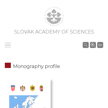
SLOVAK ACADEMY OF SCIENCES
S
SK
e
a
r
Monography profile
c
h
i
n
S
A
S