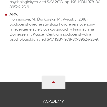
psychologických vied SAV. 2018. pp. 148. ISBN 978-80-
89524-25-9.
APA:
Homišinová, M., Ďurkovská, M., Výrost, J.(2018).
Spoločenskovedné súvislosti hovorenej slovenčiny
mladej generácie Slovákov žijúcich v krajinách na
Dolnej zemi . Košice : Centrum spoločenských a
psychologických vied SAV. ISBN 978-80-89524-25-9.
ACADEMY