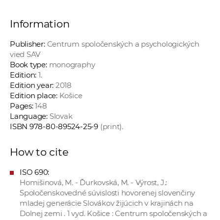
Information
Publisher:
Centrum spoločenských a psychologických
vied SAV
Book type:
monography
Edition:
1.
Edition year:
2018
Edition place:
Košice
Pages:
148
Language:
Slovak
ISBN 978-80-89524-25-9
(print).
How to cite
ISO 690:
Homišinová, M. - Ďurkovská, M. - Výrost, J.:
Spoločenskovedné súvislosti hovorenej slovenčiny
mladej generácie Slovákov žijúcich v krajinách na
Dolnej zemi . 1 vyd. Košice : Centrum spoločenských a