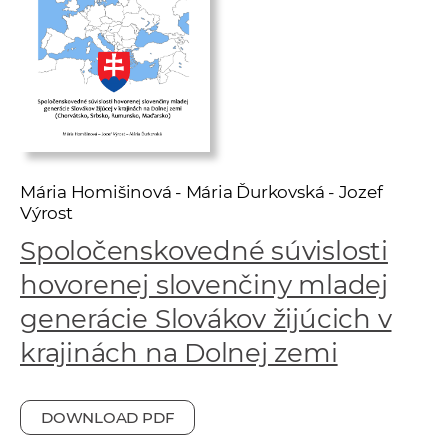
w
o
r
k
e
r
s
Mária Homišinová - Mária Ďurkovská - Jozef
Výrost
Spoločenskovedné súvislosti
hovorenej slovenčiny mladej
generácie Slovákov žijúcich v
krajinách na Dolnej zemi
DOWNLOAD PDF