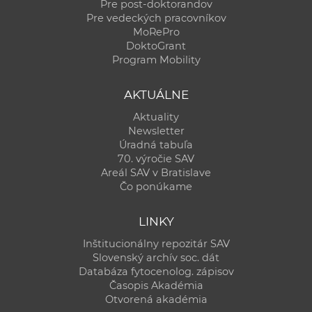
Pre post-doktorandov
Pre vedeckých pracovníkov
MoRePro
DoktoGrant
Program Mobility
AKTUÁLNE
Aktuality
Newsletter
Úradná tabuľa
70. výročie SAV
Areál SAV v Bratislave
Čo ponúkame
LINKY
Inštitucionálny repozitár SAV
Slovenský archív soc. dát
Databáza fytocenolog. zápisov
Časopis Akadémia
Otvorená akadémia