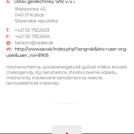
A:
Ústav geotechniky SAV, v. v. i.
a
Watsonova 45
c
040 01 Košice
o
Slovenská republika
v
T:
+421 55 7922603
n
F:
+421 55 7922604
í
@:
balazm@saske.sk
W:
http://www.sav.sk/index.php?lang=sk&doc=user-org-
k
user&user_no=8905
o
c
mechanochémia, vysokoenergetické guľové mletie, kovové
h
chalkogenidy, Ag nanočastice, zhodnocovanie odpadu,
mechanicky indukované samošíriace sa reakcie,
S
termoelektrické materiály
A
V