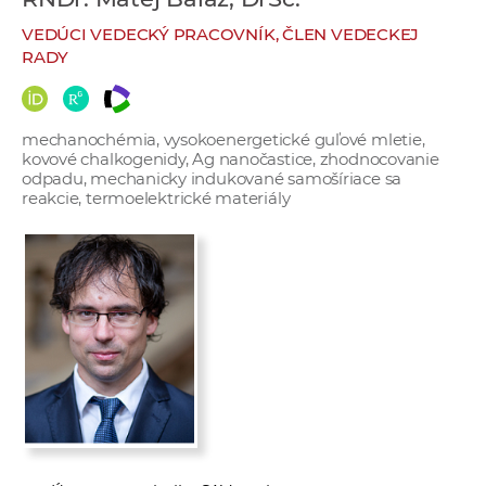
e
VEDÚCI VEDECKÝ PRACOVNÍK, ČLEN VEDECKEJ
v
RADY
p
r
a
mechanochémia, vysokoenergetické guľové mletie,
c
kovové chalkogenidy, Ag nanočastice, zhodnocovanie
o
odpadu, mechanicky indukované samošíriace sa
reakcie, termoelektrické materiály
v
n
í
č
k
a
c
h
a
p
r