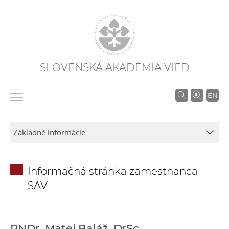
SLOVENSKÁ AKADÉMIA VIED
V
EN
y
h
ľ
a
d
Informačná stránka zamestnanca
á
SAV
v
a
n
i
RNDr. Matej Baláž, DrSc.