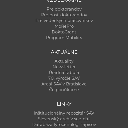
Pre doktorandov
Pre post-doktorandov
Pre vedeckých pracovníkov
MoRePro
DoktoGrant
Program Mobility
AKTUÁLNE
Aktuality
Newsletter
Úradná tabuľa
70. výročie SAV
Areál SAV v Bratislave
Čo ponúkame
LINKY
Inštitucionálny repozitár SAV
Slovenský archív soc. dát
Databáza fytocenolog. zápisov