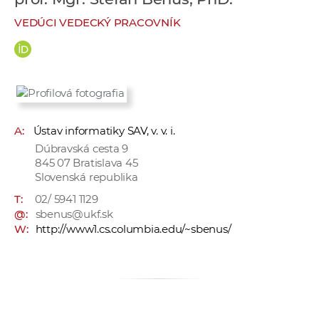
e
VEDÚCI VEDECKÝ PRACOVNÍK
v
p
r
a
c
o
A:
Ústav informatiky SAV, v. v. i.
v
Dúbravská cesta 9
n
845 07 Bratislava 45
í
Slovenská republika
č
T:
02/ 5941 1129
k
@:
sbenus@ukf.sk
a
W:
http://www1.cs.columbia.edu/~sbenus/
c
h
a
p
r