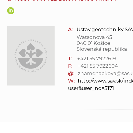
A:
Ústav geotechniky SAV, v
Watsonova 45
040 01 Košice
Slovenská republika
T:
+421 55 7922619
F:
+421 55 7922604
@:
znamenackova@saske
W:
http://www.sav.sk/in
user&user_no=5171