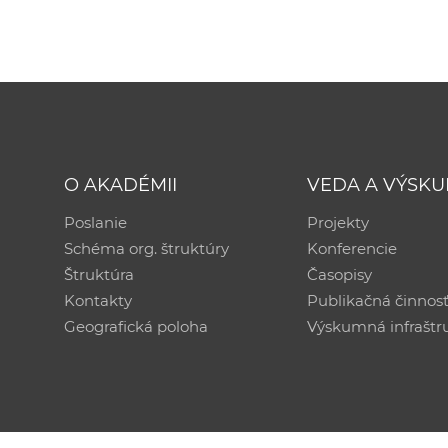
O AKADÉMII
VEDA A VÝSK
Poslanie
Projekty
Schéma org. štruktúry
Konferencie
Štruktúra
Časopisy
Kontakty
Publikačná činnos
Geografická poloha
Výskumná infraštr