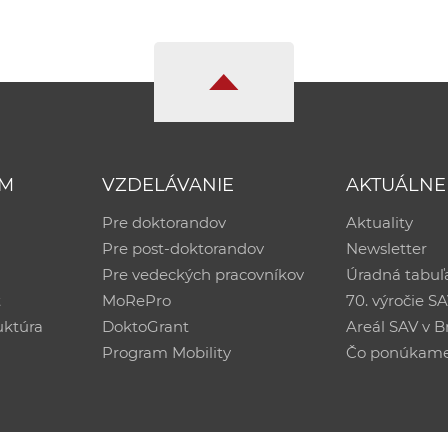
UM
VZDELÁVANIE
AKTUÁLNE
Pre doktorandov
Aktuality
Pre post-doktorandov
Newsletter
Pre vedeckých pracovníkov
Úradná tabuľ
ť
MoRePro
70. výročie S
uktúra
DoktoGrant
Areál SAV v Br
Program Mobility
Čo ponúkam