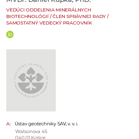
e
VEDÚCI ODDELENIA MINERÁLNYCH
v
BIOTECHNOLÓGIÍ / ČLEN SPRÁVNEJ RADY /
p
SAMOSTATNÝ VEDECKÝ PRACOVNÍK
r
a
c
o
v
n
í
č
k
a
c
h
a
A:
Ústav geotechniky SAV, v. v. i.
p
Watsonova 45
r
040 01 Košice