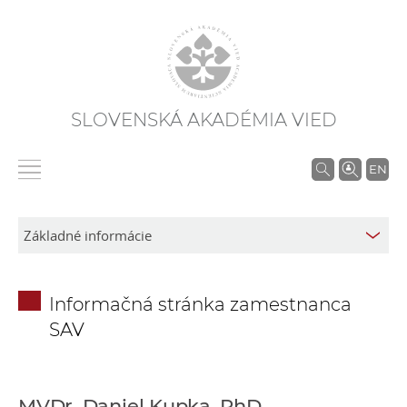
SLOVENSKÁ AKADÉMIA VIED
V
EN
y
h
ľ
a
d
Informačná stránka zamestnanca
á
SAV
v
a
n
i
MVDr. Daniel Kupka, PhD.