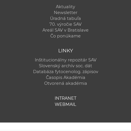
Aktuality
Newsletter
Úradná tabuľa
70. výročie SAV
Areál SAV v Bratislave
Čo ponúkame
LINKY
Inštitucionálny repozitár SAV
Slovenský archív soc. dát
Databáza fytocenolog. zápisov
Časopis Akadémia
Otvorená akadémia
INTRANET
WEBMAIL