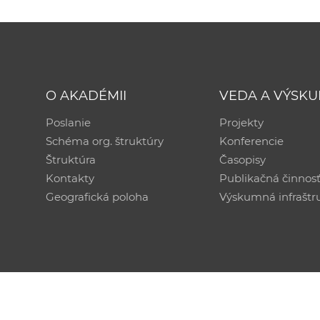
O AKADÉMII
VEDA A VÝSK
Poslanie
Projekty
Schéma org. štruktúry
Konferencie
Štruktúra
Časopisy
Kontakty
Publikačná činnos
Geografická poloha
Výskumná infraštr