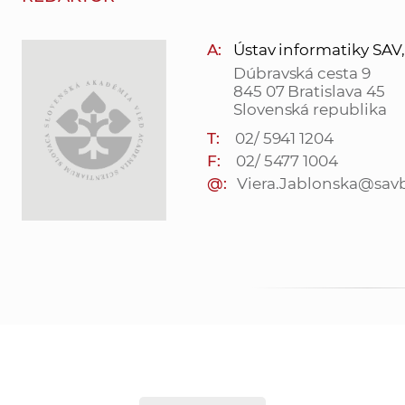
A:
Ústav informatiky SAV, v.
Dúbravská cesta 9
845 07 Bratislava 45
Slovenská republika
T:
02/ 5941 1204
F:
02/ 5477 1004
@:
Viera.Jablonska@savb