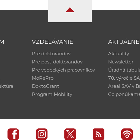
UM
VZDELÁVANIE
AKTUÁLNE
Pre doktorandov
Aktuality
Pre post-doktorandov
Newsletter
Pre vedeckých pracovníkov
Úradná tabuľ
ť
MoRePro
70. výročie S
uktúra
DoktoGrant
Areál SAV v Br
Program Mobility
Čo ponúkam