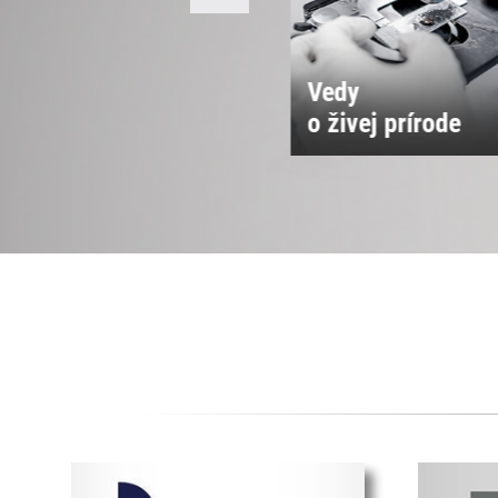
Vedy
Vedy o spoločnos
 živej prírode
a kultúre