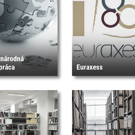
národná
práca
Euraxess