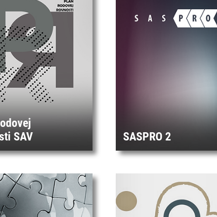
rodovej
sti SAV
SASPRO 2