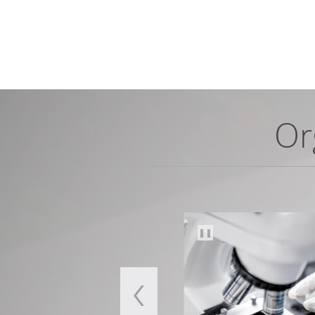
Or
❚❚