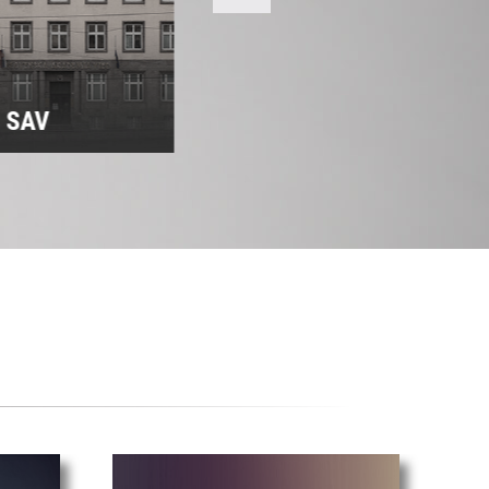
m SAV
Predsedníctvo SAV