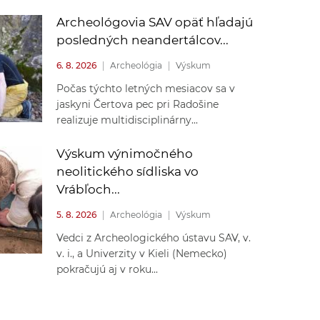
Archeológovia SAV opäť hľadajú
posledných neandertálcov...
6. 8. 2026
|
Archeológia
|
Výskum
Počas týchto letných mesiacov sa v
jaskyni Čertova pec pri Radošine
realizuje multidisciplinárny...
Výskum výnimočného
neolitického sídliska vo
Vrábľoch...
5. 8. 2026
|
Archeológia
|
Výskum
Vedci z Archeologického ústavu SAV, v.
v. i., a Univerzity v Kieli (Nemecko)
pokračujú aj v roku...