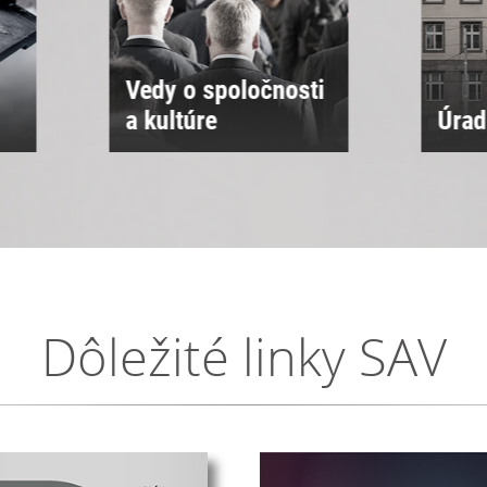
ti
Úrad SAV
Sne
Dôležité linky SAV