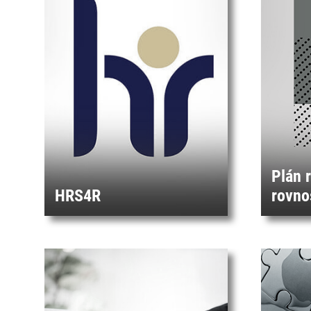
Plán 
HRS4R
rovno