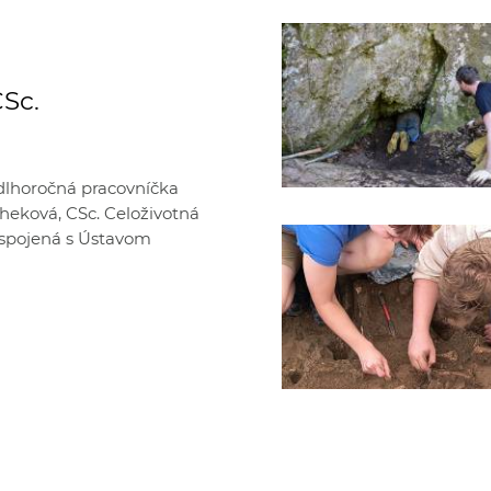
CSc.
 dlhoročná pracovníčka
scheková, CSc. Celoživotná
a spojená s Ústavom