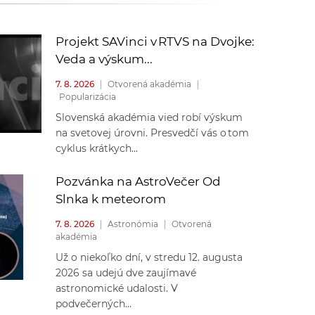
k
o
n
c
Projekt SAVinci v RTVS na Dvojke:
h
Veda a výskum...
k
S
7. 8. 2026
|
Otvorená akadémia
|
A
Popularizácia
a
V
Slovenská akadémia vied robí výskum
na svetovej úrovni. Presvedčí vás o tom
c
cyklus krátkych...
h
Pozvánka na AstroVečer Od
Slnka k meteorom
S
7. 8. 2026
|
Astronómia
|
Otvorená
akadémia
A
Už o niekoľko dní, v stredu 12. augusta
2026 sa udejú dve zaujímavé
V
astronomické udalosti. V
podvečerných...