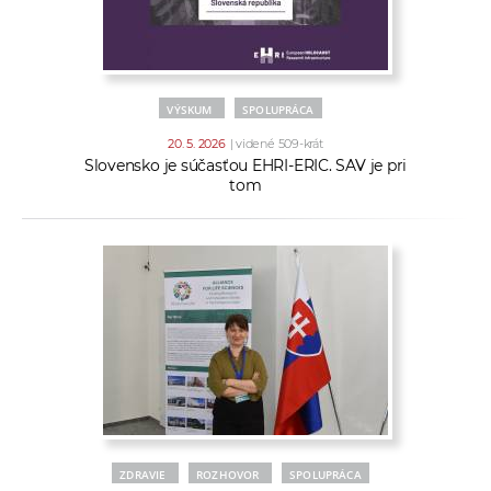
VÝSKUM
SPOLUPRÁCA
20. 5. 2026
| videné 509-krát
Slovensko je súčasťou EHRI-ERIC. SAV je pri
tom
ZDRAVIE
ROZHOVOR
SPOLUPRÁCA