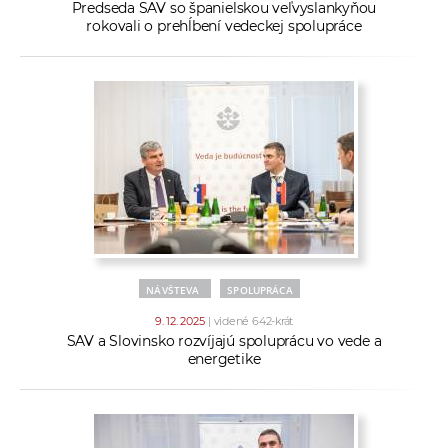
Predseda SAV so španielskou veľvyslankyňou
rokovali o prehĺbení vedeckej spolupráce
NÁVŠTEVA
SPOLUPRÁCA
9. 12. 2025
| videné 642-krát
SAV a Slovinsko rozvíjajú spoluprácu vo vede a
energetike