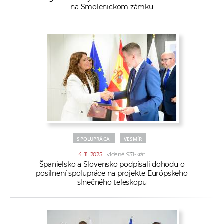
na Smolenickom zámku
SPOLUPRÁCA
VESMÍR
4. 11. 2025
| videné 931-krát
Španielsko a Slovensko podpísali dohodu o
posilnení spolupráce na projekte Európskeho
slnečného teleskopu