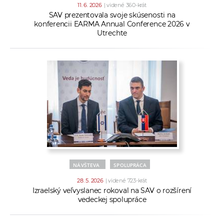
11. 6. 2026
| videné 360-krát
SAV prezentovala svoje skúsenosti na
konferencii EARMA Annual Conference 2026 v
Utrechte
NÁVŠTEVA
SPOLUPRÁCA
28. 5. 2026
| videné 723-krát
Izraelský veľvyslanec rokoval na SAV o rozšírení
vedeckej spolupráce