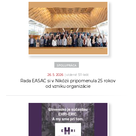
SPOLUPRÁCA
26. 5. 2026
| videné 511-krát
Rada EASAC si v Nikózii pripomenula 25 rokov
od vzniku organizácie