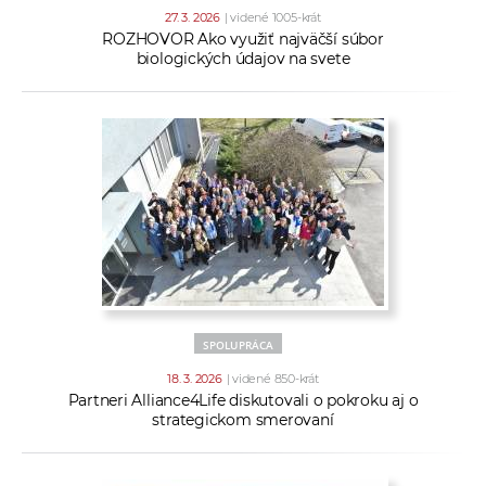
27. 3. 2026
| videné 1005-krát
ROZHOVOR Ako využiť najväčší súbor
biologických údajov na svete
SPOLUPRÁCA
18. 3. 2026
| videné 850-krát
Partneri Alliance4Life diskutovali o pokroku aj o
strategickom smerovaní