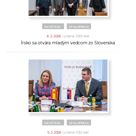
NÁVŠTEVA
SPOLUPRÁCA
6. 2. 2026
| videné 1095-krát
Írsko sa otvára mladým vedcom zo Slovenska
NÁVŠTEVA
SPOLUPRÁCA
5. 2. 2026
| videné 1012-krát