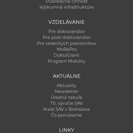
Publikačná činnosť
Výskumná infraštruktúra
VZDELÁVANIE
Pre doktorandov
Pre post-doktorandov
Pre vedeckých pracovníkov
MoRePro
DoktoGrant
Program Mobility
AKTUÁLNE
Aktuality
Newsletter
Úradná tabuľa
70. výročie SAV
Areál SAV v Bratislave
Čo ponúkame
LINKY