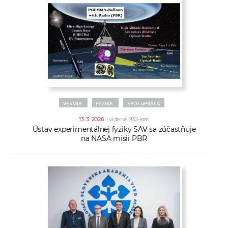
VESMÍR
FYZIKA
SPOLUPRÁCA
13. 3. 2026
| videné 932-krát
Ústav experimentálnej fyziky SAV sa zúčastňuje
na NASA misii PBR