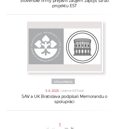
Slovenské firmy prejavili záujem zapojiť sa do
projektu EST
SPOLUPRÁCA
5. 6. 2025
| videné 657-krát
SAV a UK Bratislava podpísali Memorandu o
spolupráci
1