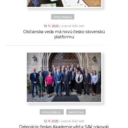
SPOLUPRÁCA
19. 11. 2025
| videné 886-krát
Občianska veda má novú česko-slovenskú
platformu
SPOLUPRÁCA
NÁVŠTEVA
12. 11. 2025
| videné 840-krát
Delegácie českej Akademie věd a SAV rokovali