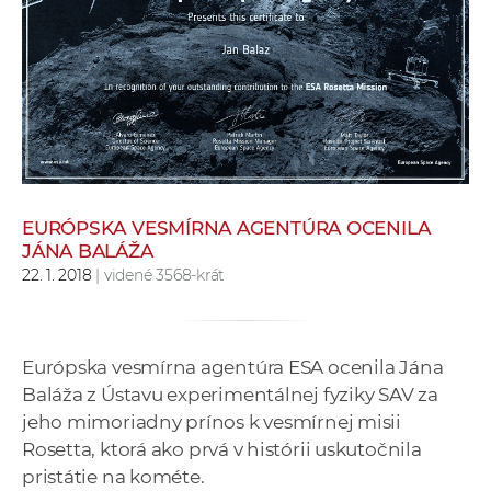
e
v
p
r
a
c
o
v
EURÓPSKA VESMÍRNA AGENTÚRA OCENILA
n
JÁNA BALÁŽA
í
22. 1. 2018
| videné 3568-krát
č
k
a
Európska vesmírna agentúra ESA ocenila Jána
c
Baláža z Ústavu experimentálnej fyziky SAV za
h
jeho mimoriadny prínos k vesmírnej misii
a
Rosetta, ktorá ako prvá v histórii uskutočnila
p
pristátie na kométe.
r