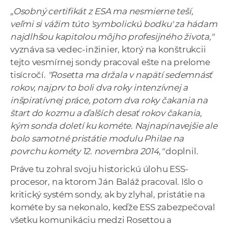
a
„Osobný certifikát z ESA ma nesmierne teší,
c
veľmi si vážim túto 'symbolickú bodku' za hádam
o
najdlhšou kapitolou môjho profesijného života,"
v
vyznáva sa vedec-inžinier, ktorý na konštrukcii
n
tejto vesmírnej sondy pracoval ešte na prelome
í
tisícročí.
"Rosetta ma držala v napätí sedemnásť
k
rokov, najprv to boli dva roky intenzívnej a
o
inšpiratívnej práce, potom dva roky čakania na
c
štart do kozmu a ďalších desať rokov čakania,
h
kým sonda doletí ku kométe. Najnapínavejšie ale
S
bolo samotné pristátie modulu Philae na
A
povrchu kométy 12. novembra 2014
,
"
doplnil.
V
Práve tu zohral svoju historickú úlohu ESS-
procesor, na ktorom Ján Baláž pracoval. Išlo o
kritický systém sondy, ak by zlyhal, pristátie na
kométe by sa nekonalo, keďže ESS zabezpečoval
všetku komunikáciu medzi Rosettou a