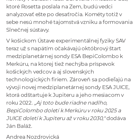
ktoré Rosetta poslala na Zem, budú vedci
analyzovať ešte po desaťročia. Kométy totiž v
sebe nesú mnohé tajomstvá vzniku a formovania
Slnečnej sústavy.
V košickom Ústave experimentálnej fyziky SAV
teraz už s napätím očakávajú októbrový štart
medziplanetárnej sondy ESA BepiColombo k
Merkúru, na ktorej tiež nechýba príspevok
košických vedcov a aj slovenských
technologických firiem. Zároveň sa podieľajú na
vývoji novej medziplanetárnej sondy ESA JUICE,
ktorá odštartuje k Jupiteru a jeho mesiacom v
roku 2022.
„Aj toto bude riadne nadlho,
BepiColombo doletí k Merkúru v roku 2025 a
JUICE doletí k Jupiteru až v roku 2030,"
dodáva
Ján Baláž.
Andrea Nozdrovická