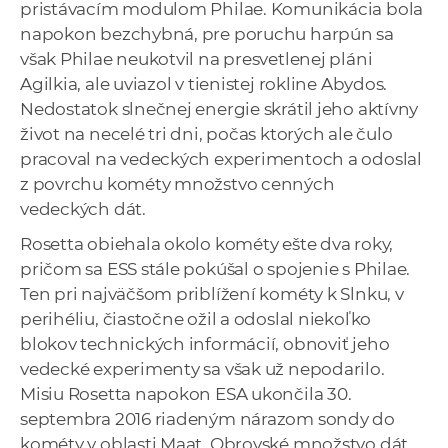
pristávacím modulom Philae. Komunikácia bola
napokon bezchybná, pre poruchu harpún sa
však Philae neukotvil na presvetlenej pláni
Agilkia, ale uviazol v tienistej rokline Abydos.
Nedostatok slnečnej energie skrátil jeho aktívny
život na necelé tri dni, počas ktorých ale čulo
pracoval na vedeckých experimentoch a odoslal
z povrchu kométy množstvo cenných
vedeckých dát.
Rosetta obiehala okolo kométy ešte dva roky,
pričom sa ESS stále pokúšal o spojenie s Philae.
Ten pri najväčšom priblížení kométy k Slnku, v
perihéliu, čiastočne ožil a odoslal niekoľko
blokov technických informácií, obnoviť jeho
vedecké experimenty sa však už nepodarilo.
Misiu Rosetta napokon ESA ukončila 30.
septembra 2016 riadeným nárazom sondy do
kométy v oblasti Maat. Obrovské množstvo dát,