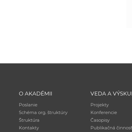
O AKADÉMII
VEDA A VÝSK
Poslanie
Projekty
Schéma org. štruktúry
Konferencie
Štruktúra
Časopisy
Kontakty
Publikačná činnos