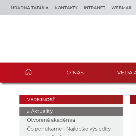
ÚRADNÁ TABUĽA
KONTAKTY
INTRANET
WEBMAIL
O NÁS
VEDA 
VEREJNOSŤ
Aktuality
Otvorená akadémia
Čo ponúkame - Najlepšie výsledky