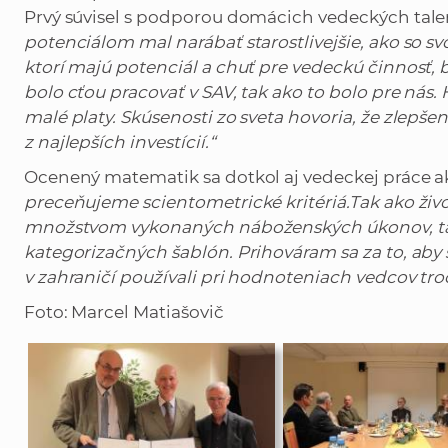
Prvý súvisel s podporou domácich vedeckých tale
potenciálom mal narábať starostlivejšie, ako so 
ktorí majú potenciál a chuť pre vedeckú činnosť, 
bolo cťou pracovať v SAV, tak ako to bolo pre nás.
malé platy. Skúsenosti zo sveta hovoria, že zlepš
z najlepších investícií.“
Ocenený matematik sa dotkol aj vedeckej práce a
preceňujeme scientometrické kritériá.Tak ako živ
množstvom vykonaných náboženských úkonov, ta
kategorizačných šablón. Prihováram sa za to, aby
v zahraničí používali pri hodnoteniach vedcov troc
Foto: Marcel Matiašovič