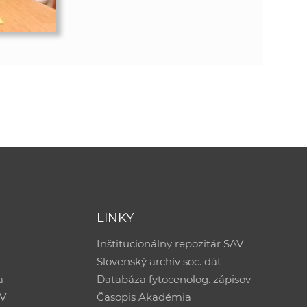
LINKY
Inštitucionálny repozitár SAV
Slovenský archív soc. dát
a
Databáza fytocenolog. zápisov
AV
Časopis Akadémia