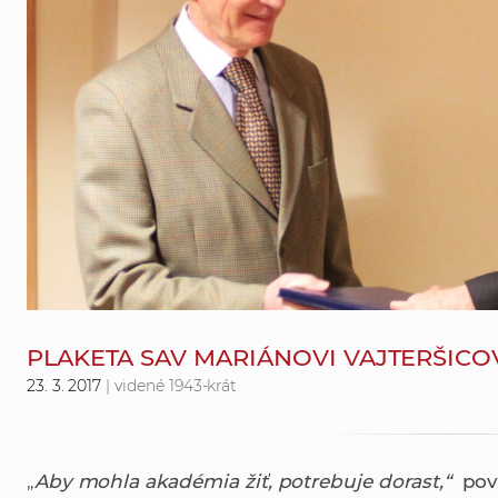
PLAKETA SAV MARIÁNOVI VAJTERŠICO
23. 3. 2017
| videné 1943-krát
„
Aby mohla akadémia žiť, potrebuje dorast,“
pov