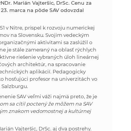
k
Dr. Marián Vajteršic, DrSc. Cenu za
o
 23. marca na pôde SAV odovzdal
n
c
h
k
51 v Nitre, prispel k rozvoju numerickej
S
itmov na Slovensku. Svojim vedeckým
A
a
anizačnými aktivitami sa zaslúžil o
V
ne je stále zameraný na oblasť rýchlych
c
tívne riešenie vybraných úloh lineárnej
čových architektúr, na spracovanie
h
technických aplikácií. Pedagogicky
 hosťujúci profesor na univerzitách vo
S
a Salzburgu.
enenie SAV veľmi váži najmä preto, že je
A
som sa cítil poctený že môžem na SAV
eľným znakom vedomostnej a kultúrnej
V
ián Vajteršic, DrSc. aj dva postrehy.