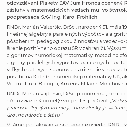
odovzdávaní Plakety SAV Jura Hronca ocenený RN
zásluhy v matematických vedách mu vo štvrtok
podpredseda SAV Ing. Karol Fröhlich.
RNDr. Marián Vajteršic, DrSc., narodený 31. mája 19
lineárnej algebry a paralelných výpočtov a algor
pôsobením, pedagogickou činnosťou a vedecko-org
šírenie pozitívneho obrazu SR v zahraničí. Výskum
algoritmov numerickej matematiky, metód na efek
algebry, paralelných výpočtov, paralelných počíta
veľkých dátových súborov a na riešenie vedecko-
pôsobil na Katedre numerickej matematiky UK, ako
Viedni, Linzi, Bologni, Amiens, Miláne, Mníchove 
RNDr. Marián Vajteršic, DrSc. pripomenul, že si oc
s ňou zviazaný po celý svoj profesijný život.
„Vždy 
pracovať. Jej význam nie je iba vedecký: je vidit
úrovne národa a štátu.“
V rámci poďakovania za ocenenie uviedol RNDr. Mar