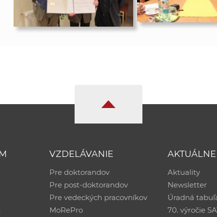
UM
VZDELÁVANIE
AKTUÁLNE
Pre doktorandov
Aktuality
Pre post-doktorandov
Newsletter
Pre vedeckých pracovníkov
Úradná tabuľ
ť
MoRePro
70. výročie S