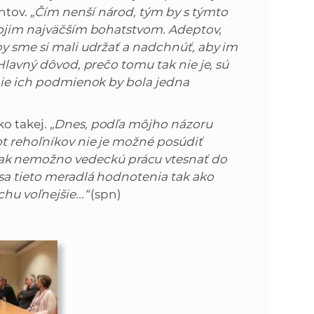
ntov.
„Čím nenší národ, tým by s týmto
svojim najväčším bohatstvom. Adeptov,
by sme si mali udržať a nadchnúť, aby im
 Hlavný dôvod, prečo tomu tak nie je, sú
enie ich podmienok by bola jedna
ko takej.
„Dnes, podľa môjho názoru
ot rehoľníkov nie je možné posúdiť
k nemožno vedeckú prácu vtesnať do
 sa tieto meradlá hodnotenia tak ako
hu voľnejšie...“
(spn)