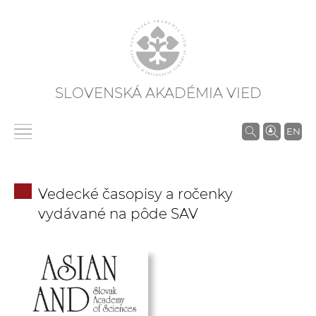
SLOVENSKÁ AKADÉMIA VIED
V
EN
y
h
ľ
Vedecké časopisy a ročenky
a
vydávané na pôde SAV
d
á
v
a
n
i