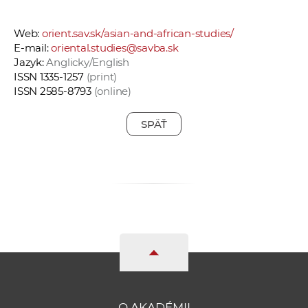
Web:
orient.sav.sk/asian-and-african-studies/
E-mail:
oriental.studies@savba.sk
Jazyk:
Anglicky/English
ISSN 1335-1257
(print)
ISSN 2585-8793
(online)
SPÄŤ
O AKADÉMII