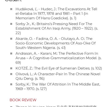
a
Hudáková, Ľ. - Hudec, J.: The Excavations At Tell
c
el-Retaba In 1977, 1978 and 1981 – Part 1 (In
o
Memoriam Of Hans Goedicke). (s. 1)
v
Sorby Jr., K.: Britains’s Pressing Need For The
n
Establishment Of An Iraqi Army, (1920 – 1922). (s.
22)
í
Akanle, O. - Fadina, O. A. - Olutayo, A. O.: The
k
Socio-Economic Developments Of Aso-Oke Of
o
South-Western Nigeria. (s. 41)
c
Andrason, A. - Karani, M.: The Perfective Form In
h
Arusa – A Cognitive-Grammaticalization Model. (s.
69)
S
KOTZÉ, Z.: The Evil Eye of Sumerian Deities. (s. 102)
A
Olivová, L.: A Character-Pair In The Chinese Novel
V
Qilu Deng. (s. 116)
Sorby, K.: The War Of Attrition In The Middle East,
1969 – 1970. (s. 127)
BOOK REVIEW