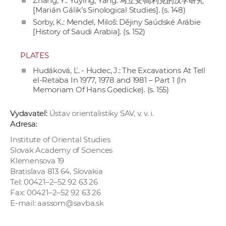
Zhang, Y.: Yuying, Yang: 马立安•高利克的汉学研究
[Marián Gálik’s Sinological Studies]. (s. 148)
Sorby, K.: Mendel, Miloš: Dějiny Saúdské Arábie
[History of Saudi Arabia]. (s. 152)
PLATES
Hudáková, Ľ. - Hudec, J.: The Excavations At Tell
el-Retaba In 1977, 1978 and 1981 – Part 1 (In
Memoriam Of Hans Goedicke). (s. 155)
Vydavateľ:
Ústav orientalistiky SAV, v. v. i.
Adresa:
Institute of Oriental Studies
Slovak Academy of Sciences
Klemensova 19
Bratislava 813 64, Slovakia
Tel: 00421–2–52 92 63 26
Fax: 00421–2–52 92 63 26
E-mail: aassom@savba.sk