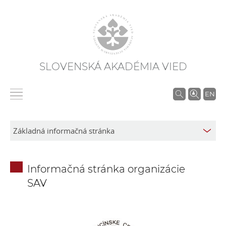
SLOVENSKÁ AKADÉMIA VIED
V
EN
y
h
ľ
a
d
Informačná stránka organizácie
á
SAV
v
a
n
i