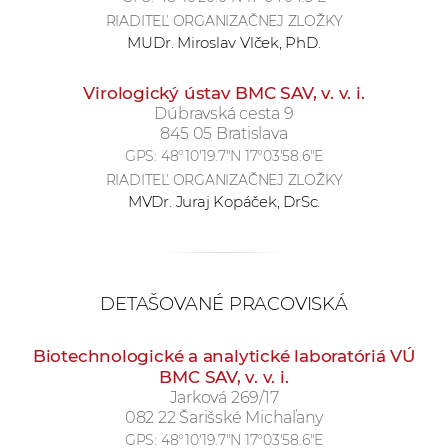
RIADITEĽ ORGANIZAČNEJ ZLOŽKY
MUDr. Miroslav Vlček, PhD.
Virologický ústav BMC SAV, v. v. i.
Dúbravská cesta 9
845 05 Bratislava
GPS:
48°10'19.7"N 17°03'58.6"E
RIADITEĽ ORGANIZAČNEJ ZLOŽKY
MVDr. Juraj Kopáček, DrSc.
DETAŠOVANÉ PRACOVISKÁ
Biotechnologické a analytické laboratóriá VÚ
BMC SAV, v. v. i.
Jarková 269/17
082 22 Šarišské Michaľany
GPS:
48°10'19.7"N 17°03'58.6"E