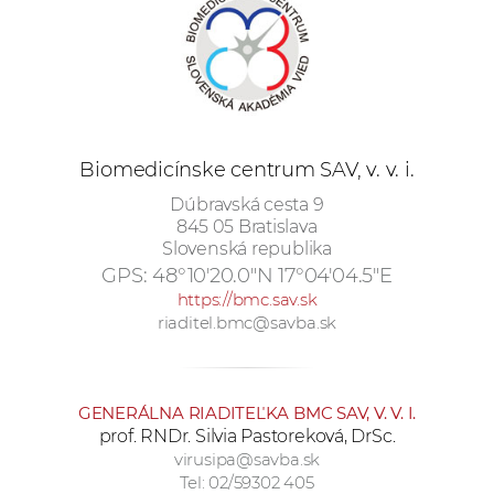
e
v
p
r
a
c
Biomedicínske centrum SAV, v. v. i.
o
Dúbravská cesta 9
v
845 05 Bratislava
n
Slovenská republika
í
GPS:
48°10'20.0"N 17°04'04.5"E
č
https://bmc.sav.sk
k
riaditel.bmc@savba.sk
a
c
h
GENERÁLNA RIADITEĽKA BMC SAV, V. V. I.
a
prof. RNDr. Silvia Pastoreková, DrSc.
p
virusipa@savba.sk
Tel: 02/59302 405
r