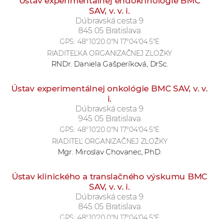
Ústav experimentálnej endokrinológie BMC
SAV, v. v. i.
Dúbravská cesta 9
845 05 Bratislava
GPS:
48°10'20.0"N 17°04'04.5"E
RIADITEĽKA ORGANIZAČNEJ ZLOŽKY
RNDr. Daniela Gašperíková, DrSc.
Ústav experimentálnej onkológie BMC SAV, v. v.
i.
Dúbravská cesta 9
945 05 Bratislava
GPS:
48°10'20.0"N 17°04'04.5"E
RIADITEĽ ORGANIZAČNEJ ZLOŽKY
Mgr. Miroslav Chovanec, PhD.
Ústav klinického a translačného výskumu BMC
SAV, v. v. i.
Dúbravská cesta 9
845 05 Bratislava
GPS:
48°10'20.0"N 17°04'04.5"E