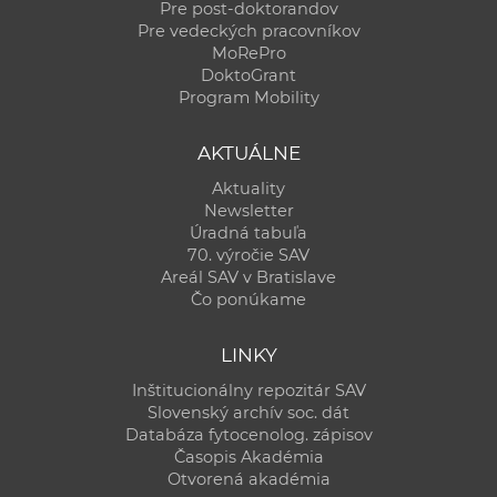
Pre post-doktorandov
Pre vedeckých pracovníkov
MoRePro
DoktoGrant
Program Mobility
AKTUÁLNE
Aktuality
Newsletter
Úradná tabuľa
70. výročie SAV
Areál SAV v Bratislave
Čo ponúkame
LINKY
Inštitucionálny repozitár SAV
Slovenský archív soc. dát
Databáza fytocenolog. zápisov
Časopis Akadémia
Otvorená akadémia