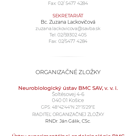
Fax: 02/ 5477 4284
a
c
SEKRETARIÁT
o
Bc. Zuzana Lackovičová
v
zuzana.lackovicova@savba.sk
Tel: 02/59302 405
n
Fax: 02/5477 4284
í
k
o
c
ORGANIZAČNÉ ZLOŽKY
h
S
Neurobiologický ústav BMC SAV, v. v. i.
A
Šoltésovej 4-6
V
040 01 Košice
GPS:
48°42'44"N 21°15'29"E
RIADITEĽ ORGANIZAČNEJ ZLOŽKY
RNDr. Ján Gálik, CSc.