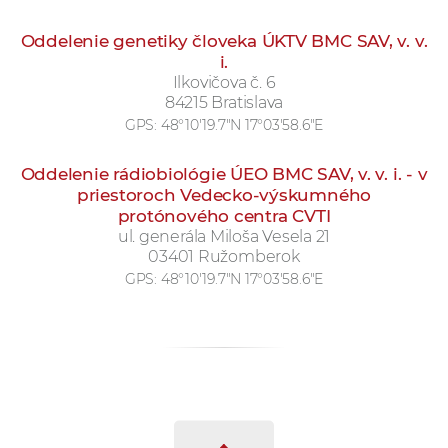
Oddelenie genetiky človeka ÚKTV BMC SAV, v. v.
i.
Ilkovičova č. 6
84215 Bratislava
GPS:
48°10'19.7"N 17°03'58.6"E
Oddelenie rádiobiológie ÚEO BMC SAV, v. v. i. - v
priestoroch Vedecko-výskumného
protónového centra CVTI
ul. generála Miloša Vesela 21
03401 Ružomberok
GPS:
48°10'19.7"N 17°03'58.6"E