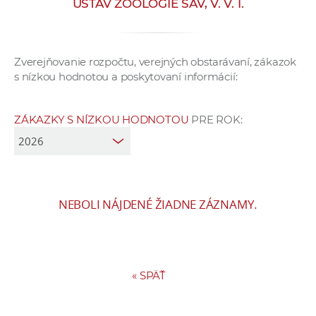
ÚSTAV ZOOLÓGIE SAV, V. V. I.
e
v
p
Zverejňovanie rozpočtu, verejných obstarávaní, zákazok
r
s nízkou hodnotou a poskytovaní informácií:
a
c
o
ZÁKAZKY S NÍZKOU HODNOTOU
PRE ROK:
v
n
í
č
NEBOLI NÁJDENÉ ŽIADNE ZÁZNAMY.
k
a
c
h
a
«
SPÄŤ
p
r