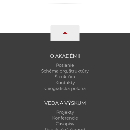
a
c
o
v
n
í
k
o
O AKADÉMII
c
Poslanie
h
Schéma org. štruktúry
Štruktúra
S
Kontakty
A
Geografická poloha
V
VEDA A VÝSKUM
Projekty
Konferencie
Časopisy
Publikačná činnosť