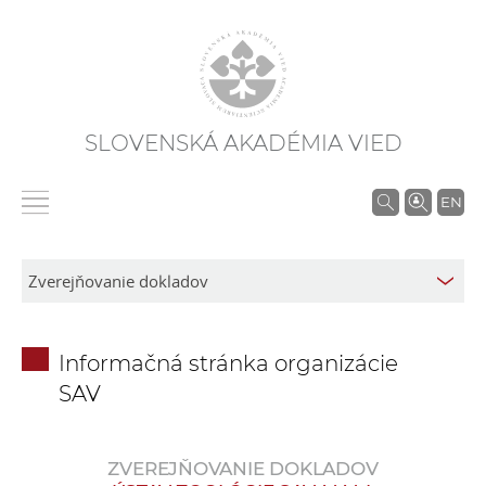
SLOVENSKÁ AKADÉMIA VIED
V
EN
y
h
ľ
a
d
Informačná stránka organizácie
á
SAV
v
a
n
ZVEREJŇOVANIE DOKLADOV
i