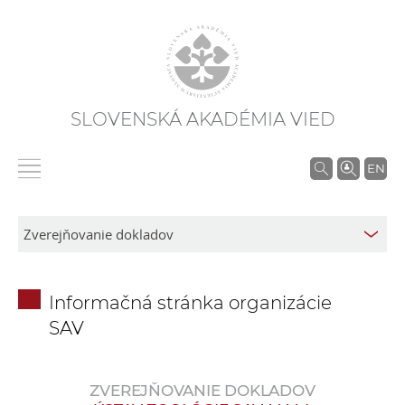
SLOVENSKÁ AKADÉMIA VIED
V
EN
y
h
ľ
a
d
Informačná stránka organizácie
á
SAV
v
a
n
ZVEREJŇOVANIE DOKLADOV
i