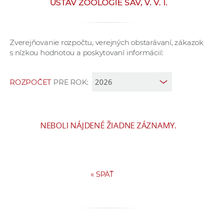
ÚSTAV ZOOLÓGIE SAV, V. V. I.
e
v
p
Zverejňovanie rozpočtu, verejných obstarávaní, zákazok
r
s nízkou hodnotou a poskytovaní informácií:
a
c
o
ROZPOČET
PRE ROK:
v
n
í
NEBOLI NÁJDENÉ ŽIADNE ZÁZNAMY.
č
k
a
c
«
SPÄŤ
h
a
p
r