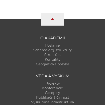
a
c
o
v
n
í
O AKADÉMII
k
o
Poslanie
Schéma org. štruktúry
c
Štruktúra
h
Kontakty
S
Geografická poloha
A
V
VEDA A VÝSKUM
Projekty
Konferencie
Časopisy
Publikačná činnosť
Výskumná infraštruktúra