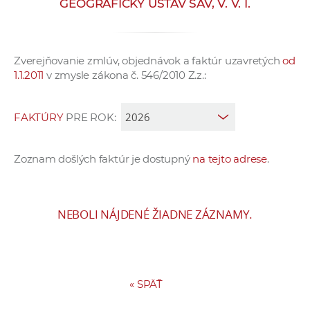
GEOGRAFICKÝ ÚSTAV SAV, V. V. I.
e
v
p
Zverejňovanie zmlúv, objednávok a faktúr uzavretých
od
r
1.1.2011
v zmysle zákona č. 546/2010 Z.z.:
a
c
o
FAKTÚRY
PRE ROK:
v
n
Zoznam došlých faktúr je dostupný
na tejto adrese
.
í
č
k
NEBOLI NÁJDENÉ ŽIADNE ZÁZNAMY.
a
c
h
a
«
SPÄŤ
p
r