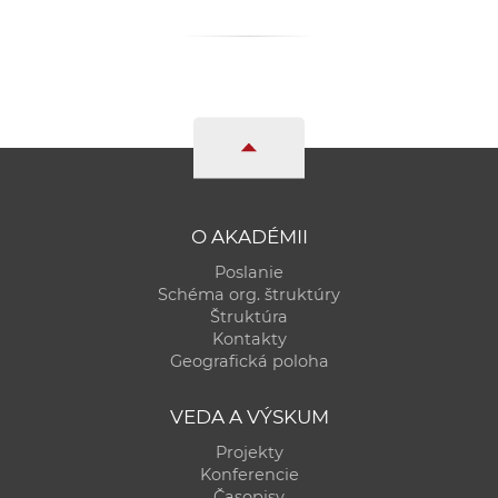
a
c
o
v
n
í
k
o
O AKADÉMII
c
h
Poslanie
Schéma org. štruktúry
S
Štruktúra
A
Kontakty
V
Geografická poloha
VEDA A VÝSKUM
Projekty
Konferencie
Časopisy