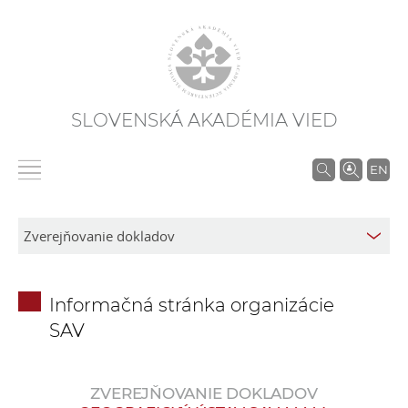
SLOVENSKÁ AKADÉMIA VIED
V
EN
y
h
ľ
a
d
Informačná stránka organizácie
á
SAV
v
a
n
ZVEREJŇOVANIE DOKLADOV
i