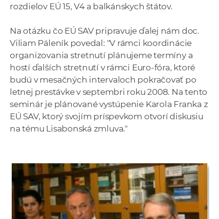
rozdielov EÚ 15, V4 a balkánskych štátov.
Na otázku čo EÚ SAV pripravuje ďalej nám doc.
Viliam Páleník povedal: "V rámci koordinácie
organizovania stretnutí plánujeme termíny a
hostí ďalších stretnutí v rámci Euro-fóra, ktoré
budú v mesačných intervaloch pokračovať po
letnej prestávke v septembri roku 2008. Na tento
seminár je plánované vystúpenie Karola Franka z
EÚ SAV, ktorý svojím príspevkom otvorí diskusiu
na tému Lisabonská zmluva."