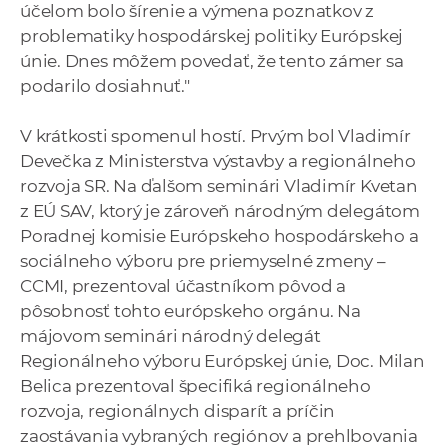
účelom bolo šírenie a výmena poznatkov z
problematiky hospodárskej politiky Európskej
únie. Dnes môžem povedať, že tento zámer sa
podarilo dosiahnuť."
V krátkosti spomenul hostí. Prvým bol Vladimír
Devečka z Ministerstva výstavby a regionálneho
rozvoja SR. Na ďalšom seminári Vladimír Kvetan
z EÚ SAV, ktorý je zároveň národným delegátom
Poradnej komisie Európskeho hospodárskeho a
sociálneho výboru pre priemyselné zmeny –
CCMI, prezentoval účastníkom pôvod a
pôsobnosť tohto európskeho orgánu. Na
májovom seminári národný delegát
Regionálneho výboru Európskej únie, Doc. Milan
Belica prezentoval špecifiká regionálneho
rozvoja, regionálnych disparít a príčin
zaostávania vybraných regiónov a prehlbovania