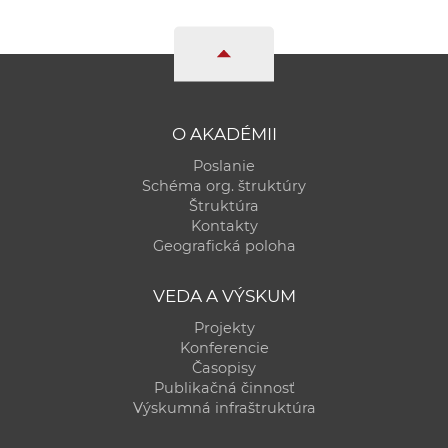
O AKADÉMII
Poslanie
Schéma org. štruktúry
Štruktúra
Kontakty
Geografická poloha
VEDA A VÝSKUM
Projekty
Konferencie
Časopisy
Publikačná činnosť
Výskumná infraštruktúra