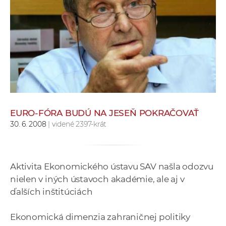
e
v
p
r
a
c
o
v
n
EURO-FÓRA BUDÚ NA JESEŇ POKRAČOVAŤ
í
30. 6. 2008
| videné 2397-krát
č
k
a
Aktivita Ekonomického ústavu SAV našla odozvu
c
nielen v iných ústavoch akadémie, ale aj v
h
ďalších inštitúciách
a
p
Ekonomická dimenzia zahraničnej politiky
r