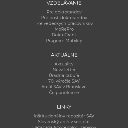
VZDELÁVANIE
Pre doktorandov
Pre post-doktorandov
Pre vedeckých pracovníkov
MoRePro
DoktoGrant
Program Mobility
AKTUÁLNE
Aktuality
Newsletter
Úradná tabuľa
70. výročie SAV
Areál SAV v Bratislave
Čo ponúkame
LINKY
Inštitucionálny repozitár SAV
Slovenský archív soc. dát
Databáza fytocenolog. zápisov