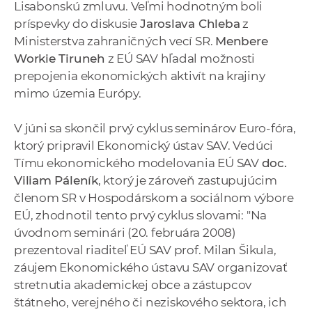
Lisabonskú zmluvu. Veľmi hodnotným boli
príspevky do diskusie
Jaroslava Chleba
z
Ministerstva zahraničných vecí SR.
Menbere
Workie Tiruneh
z EÚ SAV hľadal možnosti
prepojenia ekonomických aktivít na krajiny
mimo územia Európy.
V júni sa skončil prvý cyklus seminárov Euro-fóra,
ktorý pripravil Ekonomický ústav SAV. Vedúci
Tímu ekonomického modelovania EÚ SAV
doc.
Viliam Páleník
, ktorý je zároveň zastupujúcim
členom SR v Hospodárskom a sociálnom výbore
EÚ, zhodnotil tento prvý cyklus slovami: "Na
úvodnom seminári (20. februára 2008)
prezentoval riaditeľ EÚ SAV prof. Milan Šikula,
záujem Ekonomického ústavu SAV organizovať
stretnutia akademickej obce a zástupcov
štátneho, verejného či neziskového sektora, ich