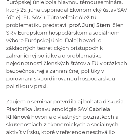
Európskej únie bola hlavnou témou seminára,
a
ktorý 25. júna usporiadal Ekonomický ústav SAV
c
(ďalej "EÚ SAV"). Túto veľmi dôležitú
o
problematiku predstavil
prof. Juraj Stern
, člen
v
SR v Európskom hospodárskom a sociálnom
n
výbore Európskej únie. Ďalej hovoril o
í
základných teoretických prístupoch k
k
zahraničnej politike a o problematike
o
nejednotnosti členských štátov a EÚ v otázkach
c
bezpečnostnej a zahraničnej politiky v
h
porovnaní s koordinovanou hospodárskou
S
politikou v praxi.
A
V
Záujem o seminár potvrdila aj bohatá diskusia.
Riaditeľka Ústavu etnológie SAV
Gabriela
Kiliánová
hovorila o vlastných poznatkoch a
skúsenostiach z ekonomických a sociálnych
aktivít v Írsku, ktoré v referende neschválilo