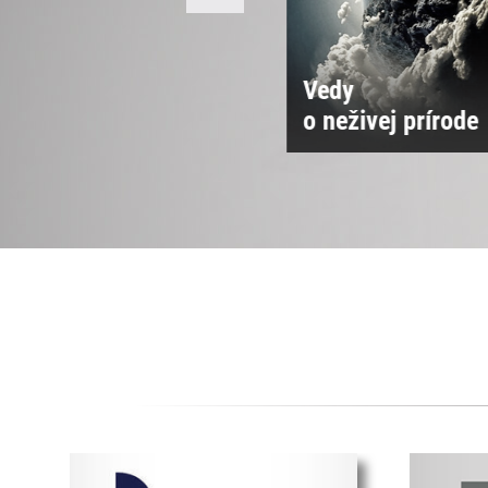
Vedy
Vedecká rada SAV
o neživej prírode