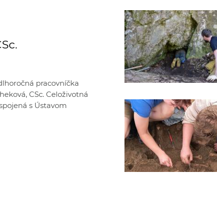
CSc.
 dlhoročná pracovníčka
scheková, CSc. Celoživotná
a spojená s Ústavom