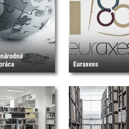
národná
práca
Euraxess