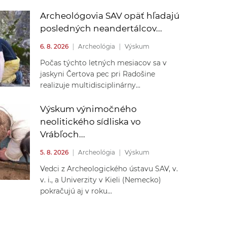
Archeológovia SAV opäť hľadajú
posledných neandertálcov...
6. 8. 2026
|
Archeológia
|
Výskum
Počas týchto letných mesiacov sa v
jaskyni Čertova pec pri Radošine
realizuje multidisciplinárny...
Výskum výnimočného
neolitického sídliska vo
Vrábľoch...
5. 8. 2026
|
Archeológia
|
Výskum
Vedci z Archeologického ústavu SAV, v.
v. i., a Univerzity v Kieli (Nemecko)
pokračujú aj v roku...