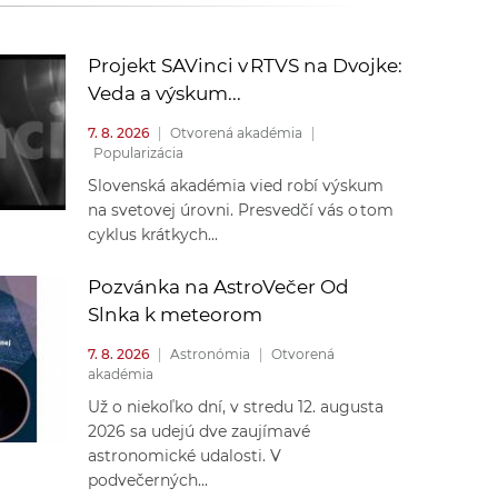
k
o
n
c
Projekt SAVinci v RTVS na Dvojke:
h
Veda a výskum...
k
S
7. 8. 2026
|
Otvorená akadémia
|
A
Popularizácia
a
V
Slovenská akadémia vied robí výskum
na svetovej úrovni. Presvedčí vás o tom
c
cyklus krátkych...
h
Pozvánka na AstroVečer Od
Slnka k meteorom
S
7. 8. 2026
|
Astronómia
|
Otvorená
akadémia
A
Už o niekoľko dní, v stredu 12. augusta
2026 sa udejú dve zaujímavé
V
astronomické udalosti. V
podvečerných...