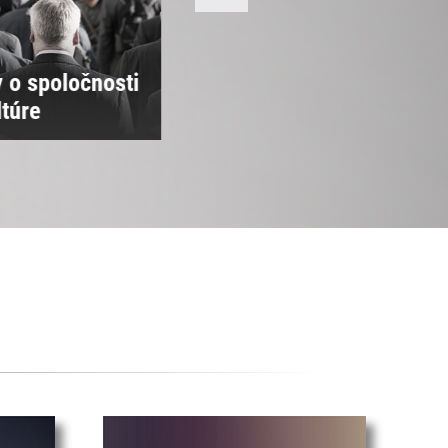
 o spoločnosti
ltúre
Úrad SAV