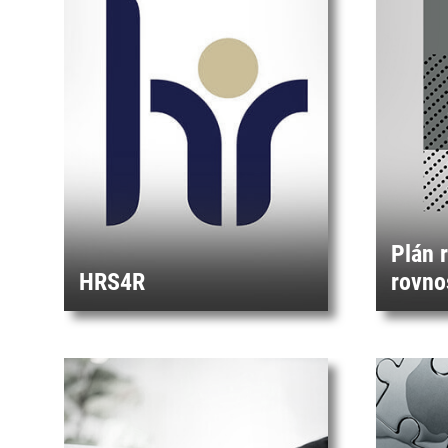
Plán 
HRS4R
rovno