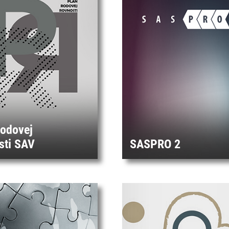
rodovej
sti SAV
SASPRO 2