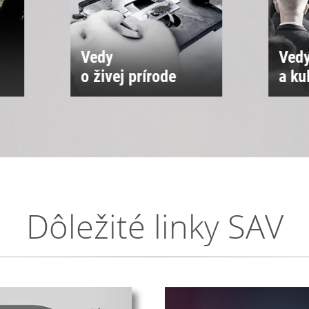
Vedy
Vedy
o živej prírode
a ku
Dôležité linky SAV