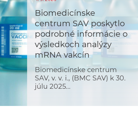
o
v
Biomedicínske
n
n
centrum SAV poskytlo
í
i
č
podrobné informácie o
k
výsledkoch analýzy
e
a
mRNA vakcín
c
n
h
Biomedicínske centrum
a
a
SAV, v. v. i., (BMC SAV) k 30.
p
r
júlu 2025...
s
a
c
t
o
v
r
n
í
á