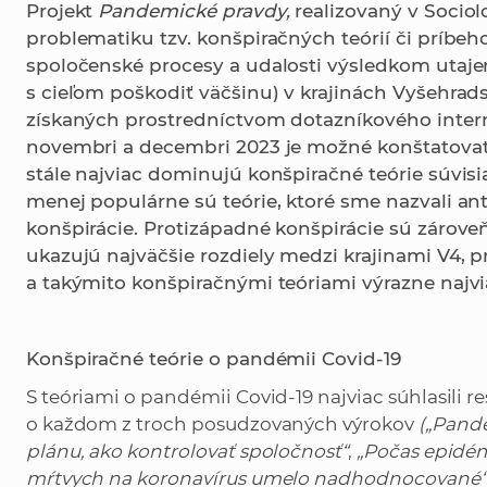
Projekt
Pandemické pravdy,
realizovaný v Sociolo
problematiku tzv. konšpiračných teórií či príbeh
spoločenské procesy a udalosti výsledkom utaj
s cieľom poškodiť väčšinu) v krajinách Vyšehrads
získaných prostredníctvom dotazníkového inter
novembri a decembri 2023 je možné konštatovať
stále najviac dominujú konšpiračné teórie súvis
menej populárne sú teórie, ktoré sme nazvali an
konšpirácie. Protizápadné konšpirácie sú zároveň
ukazujú najväčšie rozdiely medzi krajinami V4, 
a takýmito konšpiračnými teóriami výrazne najvi
Konšpiračné teórie o pandémii Covid-19
S teóriami o pandémii Covid-19 najviac súhlasili r
o každom z troch posudzovaných výrokov
(„Pand
plánu, ako kontrolovať spoločnosť“
,
„Počas epidém
mŕtvych na koronavírus umelo nadhodnocované