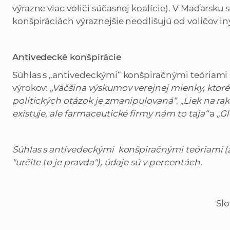
výrazne viac voliči súčasnej koalície). V Maďarsku 
konšpiráciách výraznejšie neodlišujú od voličov in
Antivedecké konšpirácie
Súhlas s „antivedeckými“ konšpiračnými teóriam
výrokov:
„Väčšina výskumov verejnej mienky, ktoré
politických otázok je zmanipulovaná“
,
„Liek na ra
existuje, ale farmaceutické firmy nám to taja“
a
„G
Súhlas s antivedeckými konšpiračnými teóriami (z
"určite to je pravda"), údaje sú v percentách.
Sl