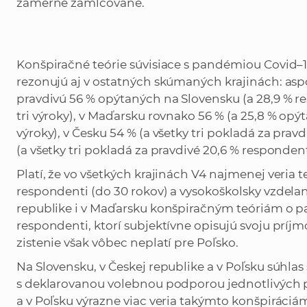
zámerne zamlčované.
Konšpiračné teórie súvisiace s pandémiou Covid–1
rezonujú aj v ostatných skúmaných krajinách: aspo
pravdivú 56 % opýtaných na Slovensku (a 28,9 % r
tri výroky), v Maďarsku rovnako 56 % (a 25,8 % opý
výroky), v Česku 54 % (a všetky tri pokladá za prav
(a všetky tri pokladá za pravdivé 20,6 % responden
Platí, že vo všetkých krajinách V4 najmenej veria
respondenti (do 30 rokov) a vysokoškolsky vzdelan
republike i v Maďarsku konšpiračným teóriám o pa
respondenti, ktorí subjektívne opisujú svoju príjm
zistenie však vôbec neplatí pre Poľsko.
Na Slovensku, v Českej republike a v Poľsku súhlas
s deklarovanou volebnou podporou jednotlivých po
a v Poľsku výrazne viac veria takýmto konšpiráciám