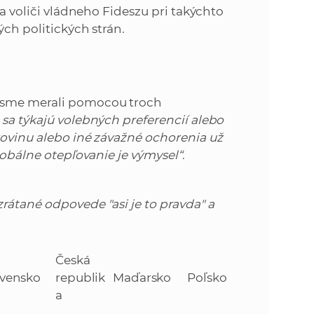
sa voliči vládneho Fideszu pri takýchto
ých politických strán.
i sme merali pomocou troch
 sa týkajú volebných preferencií alebo
kovinu alebo iné závažné ochorenia už
lobálne otepľovanie je výmysel“
.
rátané odpovede "asi je to pravda" a
Česká
ovensko
republik
Maďarsko
Poľsko
a