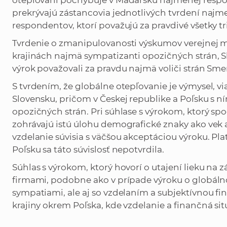
otepľovaní pochybuje v Maďarsku najmenej responde
prekrývajú zástancovia jednotlivých tvrdení najm
respondentov, ktorí považujú za pravdivé všetky tri
Tvrdenie o zmanipulovanosti výskumov verejnej m
krajinách najmä sympatizanti opozičných strán, 
výrok považovali za pravdu najmä voliči strán Sme
S tvrdením, že globálne otepľovanie je výmysel, via
Slovensku, pričom v Českej republike a Poľsku s n
opozičných strán. Pri súhlase s výrokom, ktorý s
zohrávajú istú úlohu demografické znaky ako vek a 
vzdelanie súvisia s väčšou akceptáciou výroku. Pla
Poľsku sa táto súvislosť nepotvrdila.
Súhlas s výrokom, ktorý hovorí o utajení lieku n
firmami, podobne ako v prípade výroku o globálno
sympatiami, ale aj so vzdelaním a subjektívnou fin
krajiny okrem Poľska, kde vzdelanie a finančná sit