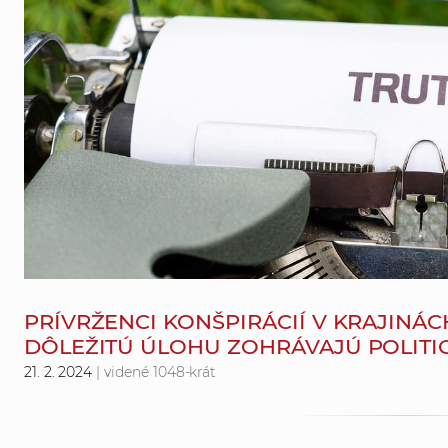
PRÍVRŽENCI KONŠPIRÁCIÍ V KRAJINÁCH
DÔLEŽITÚ ÚLOHU ZOHRÁVAJÚ POLITI
21. 2. 2024
| videné 1048-krát