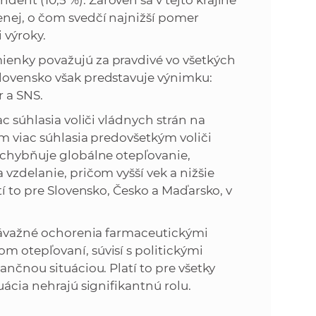
nt (10,5 %). Zároveň sa v tejto krajine
enej, o čom svedčí najnižší pomer
 výroky.
ienky považujú za pravdivé vo všetkých
Slovensko však predstavuje výnimku:
r a SNS.
c súhlasia voliči vládnych strán na
ím viac súhlasia predovšetkým voliči
pochybňuje globálne otepľovanie,
vzdelanie, pričom vyšší vek a nižšie
tí to pre Slovensko, Česko a Maďarsko, v
a závažné ochorenia farmaceutickými
m otepľovaní, súvisí s politickými
ančnou situáciou. Platí to pre všetky
uácia nehrajú signifikantnú rolu.