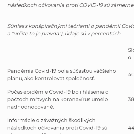
následkoch očkovania proti COVID-19 sú zámern
Súhlas s konšpiračnými teóriami o pandémii Covid-
a "určite to je pravda"), údaje sú v percentách.
Sl
o
Pandémia Covid-19 bola súčasťou väčšieho
40
plánu, ako kontrolovať spoločnosť.
Počas epidémie Covid-19 boli hlásenia o
počtoch mŕtvych na koronavírus umelo
38
nadhodnocované.
Informácie o závažných škodlivých
následkoch očkovania proti Covid-19 sú
44