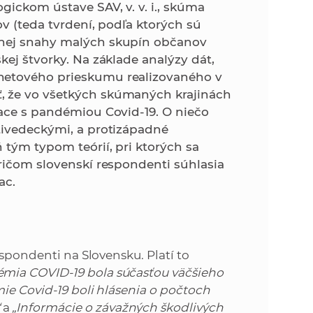
k
gickom ústave SAV, v. v. i., skúma
o
ov (teda tvrdení, podľa ktorých sú
n
c
enej snahy malých skupín občanov
h
kej štvorky. Na základe analýzy dát,
k
S
netového prieskumu realizovaného v
A
, že vo všetkých skúmaných krajinách
a
V
iace s pandémiou Covid-19. O niečo
tivedeckými, a protizápadné
c
 tým typom teórií, pri ktorých sa
pričom slovenskí respondenti súhlasia
h
ac.
S
A
espondenti na Slovensku. Platí to
émia COVID-19 bola súčasťou väčšieho
V
ie Covid-19 boli hlásenia o počtoch
“
a
„Informácie o závažných škodlivých