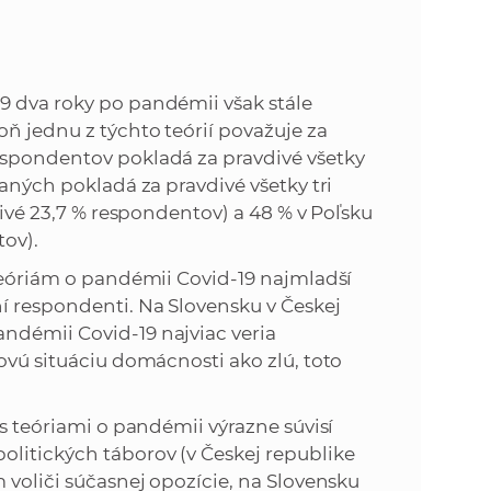
9 dva roky po pandémii však stále
ň jednu z týchto teórií považuje za
espondentov pokladá za pravdivé všetky
taných pokladá za pravdivé všetky tri
divé 23,7 % respondentov) a 48 % v Poľsku
tov).
 teóriám o pandémii Covid-19 najmladší
í respondenti. Na Slovensku v Českej
ndémii Covid-19 najviac veria
ovú situáciu domácnosti ako zlú, toto
 s teóriami o pandémii výrazne súvisí
litických táborov (v Českej republike
 voliči súčasnej opozície, na Slovensku