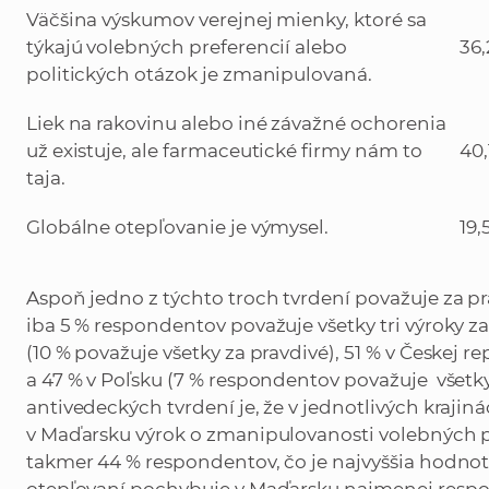
Väčšina výskumov verejnej mienky, ktoré sa
týkajú volebných preferencií alebo
36,
politických otázok je zmanipulovaná.
Liek na rakovinu alebo iné závažné ochorenia
už existuje, ale farmaceutické firmy nám to
40,
taja.
Globálne otepľovanie je výmysel.
19,
Aspoň jedno z týchto troch tvrdení považuje za p
iba 5 % respondentov považuje všetky tri výroky z
(10 % považuje všetky za pravdivé), 51 % v Českej r
a 47 % v Poľsku (7 % respondentov považuje všetk
antivedeckých tvrdení je, že v jednotlivých krajin
v Maďarsku výrok o zmanipulovanosti volebných p
takmer 44 % respondentov, čo je najvyššia hodnot