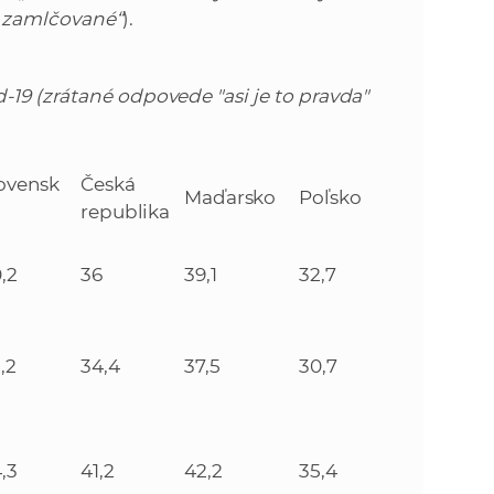
e zamlčované“
).
19 (zrátané odpovede "asi je to pravda"
ovensk
Česká
Maďarsko
Poľsko
republika
,2
36
39,1
32,7
,2
34,4
37,5
30,7
,3
41,2
42,2
35,4