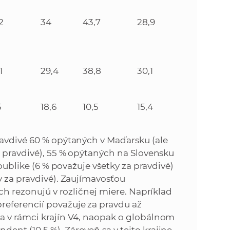
2
34
43,7
28,9
1
29,4
38,8
30,1
5
18,6
10,5
15,4
ravdivé 60 % opýtaných v Maďarsku (ale
a pravdivé), 55 % opýtaných na Slovensku
epublike (6 % považuje všetky za pravdivé)
y za pravdivé). Zaujímavosťou
ách rezonujú v rozličnej miere. Napríklad
referencií považuje za pravdu až
a v rámci krajín V4, naopak o globálnom